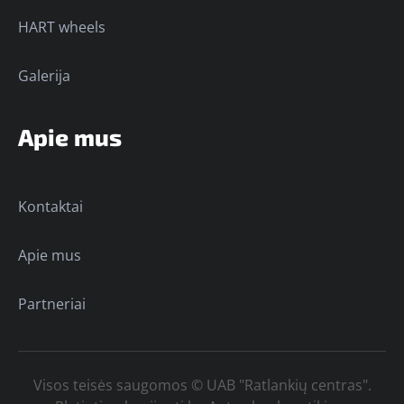
HART wheels
Galerija
Apie mus
Kontaktai
Apie mus
Partneriai
Visos teisės saugomos © UAB "Ratlankių centras".