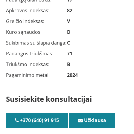
Apkrovos indeksas:
82
Greičio indeksas:
V
Kuro sąnaudos:
D
Sukibimas su šlapia danga:
C
Padangos triukšmas:
71
Triukšmo indeksas:
B
Pagaminimo metai:
2024
Susisiekite konsultacijai
+370 (640) 91 915
Užklausa