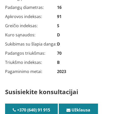
Padangų diametras:
16
Apkrovos indeksas:
91
Greičio indeksas:
S
Kuro sąnaudos:
D
Sukibimas su šlapia danga:
D
Padangos triukšmas:
70
Triukšmo indeksas:
B
Pagaminimo metai:
2023
Susisiekite konsultacijai
+370 (640) 91 915
Užklausa