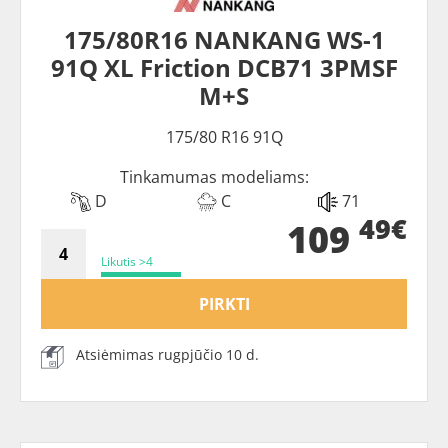
175/80R16 NANKANG WS-1
91Q XL Friction DCB71 3PMSF
M+S
175/80 R16 91Q
Tinkamumas modeliams:
D
C
71
49€
109
Likutis >4
PIRKTI
Atsiėmimas rugpjūčio 10 d.