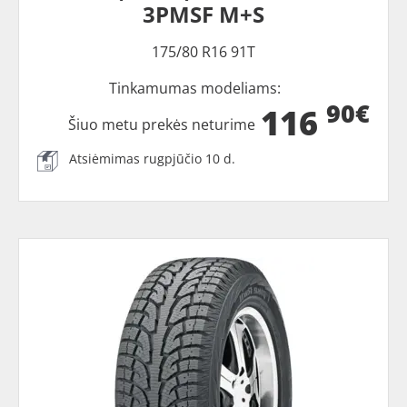
3PMSF M+S
175/80 R16 91T
Tinkamumas modeliams:
90€
116
Šiuo metu prekės neturime
Atsiėmimas rugpjūčio 10 d.