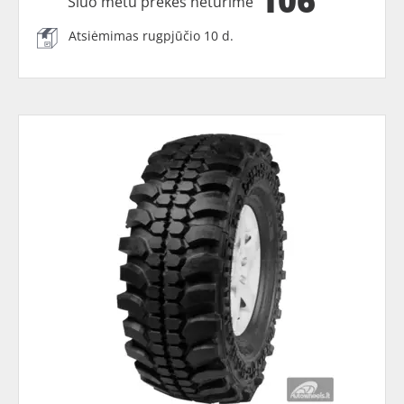
106
Šiuo metu prekės neturime
Atsiėmimas rugpjūčio 10 d.