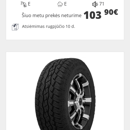
E
E
71
90€
103
Šiuo metu prekės neturime
Atsiėmimas rugpjūčio 10 d.