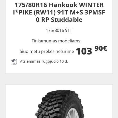
175/80R16 Hankook WINTER
I*PIKE (RW11) 91T M+S 3PMSF
0 RP Studdable
175/8016 91T
Tinkamumas modeliams:
90€
103
Šiuo metu prekės neturime
Atsiėmimas rugpjūčio 10 d.