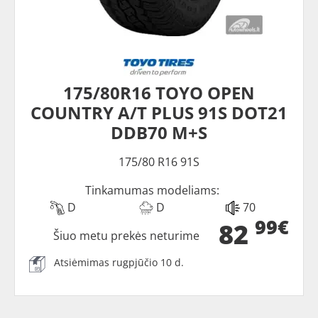
175/80R16 TOYO OPEN
COUNTRY A/T PLUS 91S DOT21
DDB70 M+S
175/80 R16 91S
Tinkamumas modeliams:
D
D
70
99€
82
Šiuo metu prekės neturime
Atsiėmimas rugpjūčio 10 d.