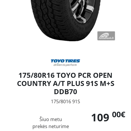
175/80R16 TOYO PCR OPEN
COUNTRY A/T PLUS 91S M+S
DDB70
175/8016 91S
00€
109
Šiuo metu
prekės neturime