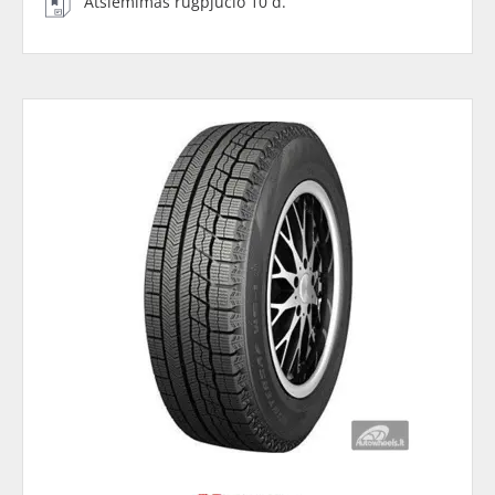
Atsiėmimas rugpjūčio 10 d.