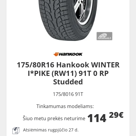
175/80R16 Hankook WINTER
I*PIKE (RW11) 91T 0 RP
Studded
175/8016 91T
Tinkamumas modeliams:
29€
114
Šiuo metu prekės neturime
Atsiėmimas rugpjūčio 27 d.