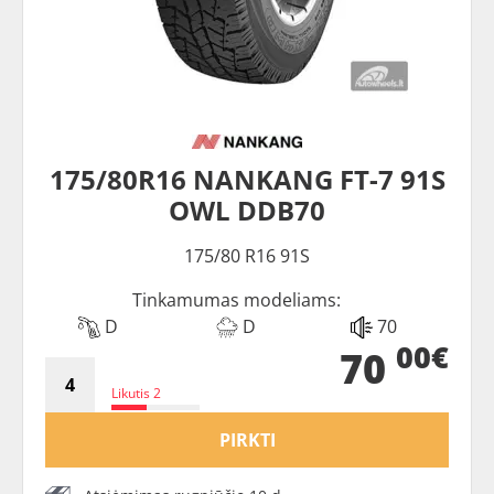
175/80R16 NANKANG FT-7 91S
OWL DDB70
175/80 R16 91S
Tinkamumas modeliams:
D
D
70
00€
70
Likutis 2
PIRKTI