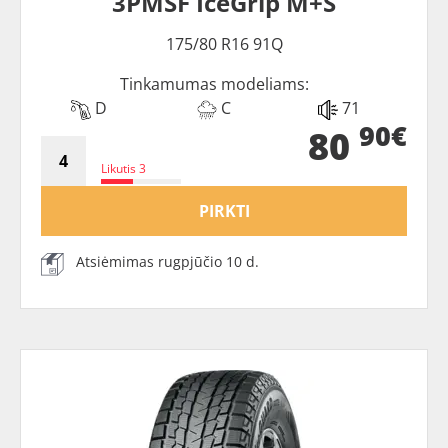
3PMSF IceGrip M+S
175/80 R16 91Q
Tinkamumas modeliams:
D
C
71
90€
80
Likutis 3
PIRKTI
Atsiėmimas rugpjūčio 10 d.