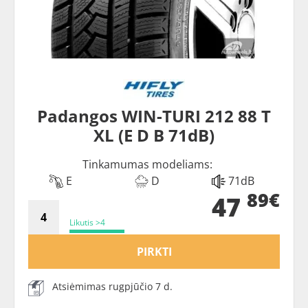
Padangos WIN-TURI 212 88 T
XL (E D B 71dB)
Tinkamumas modeliams:
E
D
71dB
89€
47
Likutis >4
PIRKTI
Atsiėmimas rugpjūčio 7 d.