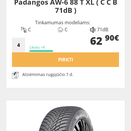
Padangos AW-6 88 T XL ( C C B
71dB )
Tinkamumas modeliams:
C
C
71dB
90€
62
Likutis >4
PIRKTI
Atsiėmimas rugpjūčio 7 d.