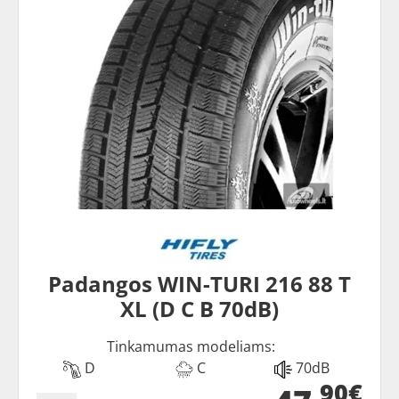
Padangos WIN-TURI 216 88 T
XL (D C B 70dB)
Tinkamumas modeliams:
D
C
70dB
90€