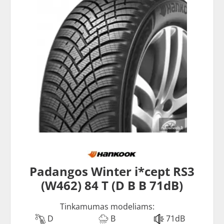
Padangos Winter i*cept RS3
(W462) 84 T (D B B 71dB)
Tinkamumas modeliams:
D
B
71dB