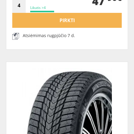
47
Likutis >4
PIRKTI
Atsiėmimas rugpjūčio 7 d.