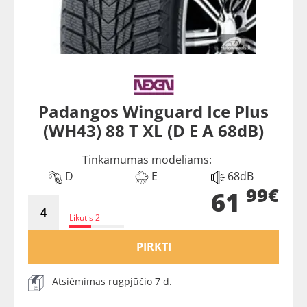
Padangos Winguard Ice Plus
(WH43) 88 T XL (D E A 68dB)
Tinkamumas modeliams:
D
E
68dB
99€
61
Likutis 2
PIRKTI
Atsiėmimas rugpjūčio 7 d.