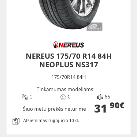
NEREUS 175/70 R14 84H
NEOPLUS NS317
175/70R14 84H
Tinkamumas modeliams:
C
C
66
90€
31
Šiuo metu prekės neturime
Atsiėmimas rugpjūčio 10 d.