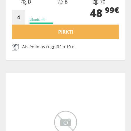
D
B
70
99€
48
Likutis >4
PIRKTI
Atsiėmimas rugpjūčio 10 d.