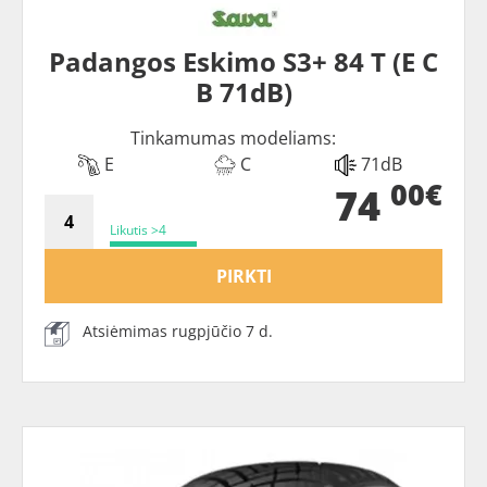
Padangos Eskimo S3+ 84 T (E C
B 71dB)
Tinkamumas modeliams:
E
C
71dB
00€
74
Likutis >4
PIRKTI
Atsiėmimas rugpjūčio 7 d.