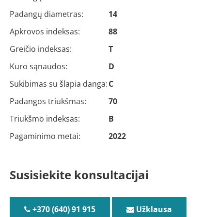
Padangų diametras:
14
Apkrovos indeksas:
88
Greičio indeksas:
T
Kuro sąnaudos:
D
Sukibimas su šlapia danga:
C
Padangos triukšmas:
70
Triukšmo indeksas:
B
Pagaminimo metai:
2022
Susisiekite konsultacijai
+370 (640) 91 915
Užklausa