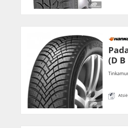
Pada
(D B
Tinkamu
Atsi