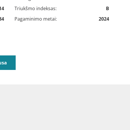
14
Triukšmo indeksas:
B
84
Pagaminimo metai:
2024
usa