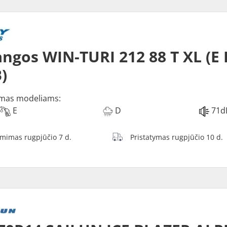
ngos WIN-TURI 212 88 T XL (E 
)
mas modeliams:
E
D
71d
ėmimas rugpjūčio 7 d.
Pristatymas rugpjūčio 10 d.