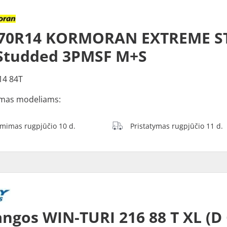
/70R14 KORMORAN EXTREME S
Studded 3PMSF M+S
14 84T
mas modeliams:
ėmimas rugpjūčio 10 d.
Pristatymas rugpjūčio 11 d.
ngos WIN-TURI 216 88 T XL (D 