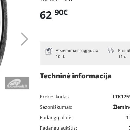
90€
62
Atsiėmimas rugpjūčio
Prist
10 d.
11 d.
Techninė informacija
Prekės kodas:
LTK175
Sezoniškumas:
Žiemin
Padangų plotis:
1
Padangų aukštis: