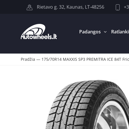
+3
Rietavo g. 32, Kaunas, LT-48256
Padangos
Ratlanki
Pradžia
—
175/70R14 MAXXIS SP3 PREMITRA ICE 84T Fri