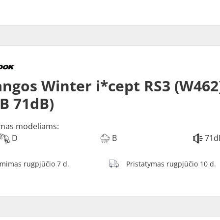
ngos Winter i*cept RS3 (W462)
 B 71dB)
mas modeliams:
D
B
71d
ėmimas rugpjūčio 7 d.
Pristatymas rugpjūčio 10 d.