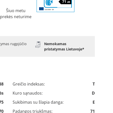
Šiuo metu
prekės neturime
atymas rugpjūčio
Nemokamas
pristatymas Lietuvoje*
38
Greičio indeksas:
T
ės
Kuro sąnaudos:
D
75
Sukibimas su šlapia danga:
E
70
Padangos triukšmas:
71