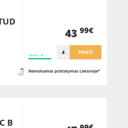
TUD
99€
43
PIRKTI
Likutis >4
Nemokamas pristatymas Lietuvoje*
C B
99€