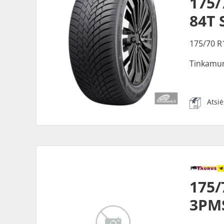
175/
84T 
175/70 R
Tinkamu
Atsi
175/
3PM