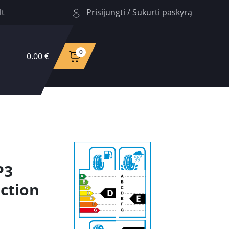
Prisijungti
/
Sukurti paskyrą
lt
0
0.00 €
P3
ction