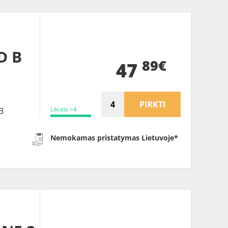
D B
89€
47
PIRKTI
Likutis >4
B
Nemokamas pristatymas Lietuvoje*