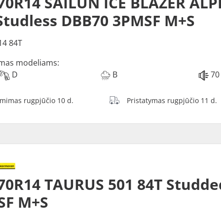
70R14 SAILUN ICE BLAZER ALP
Studless DBB70 3PMSF M+S
14 84T
mas modeliams:
D
B
70
ėmimas rugpjūčio 10 d.
Pristatymas rugpjūčio 11 d.
70R14 TAURUS 501 84T Studde
SF M+S