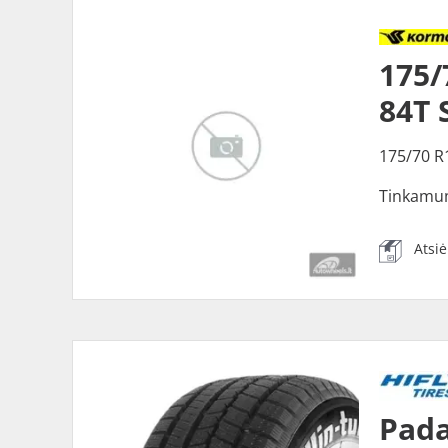
175
84T 
175/70 R
Tinkamu
Atsi
Pada