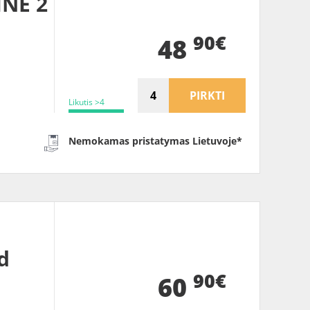
INE 2
90€
48
PIRKTI
Likutis >4
Nemokamas pristatymas Lietuvoje*
d
90€
60