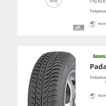
175/70 R
Tinkamu
Atsi
Pada
Tinkamu
Atsi