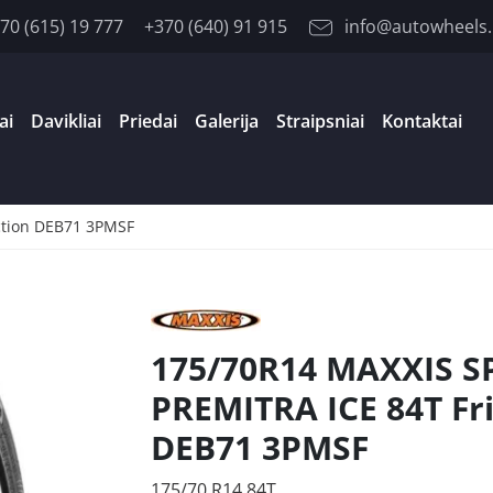
70 (615) 19 777
+370 (640) 91 915
info@autowheels.
ai
Davikliai
Priedai
Galerija
Straipsniai
Kontaktai
ction DEB71 3PMSF
175/70R14 MAXXIS S
PREMITRA ICE 84T Fri
DEB71 3PMSF
175/70 R14 84T