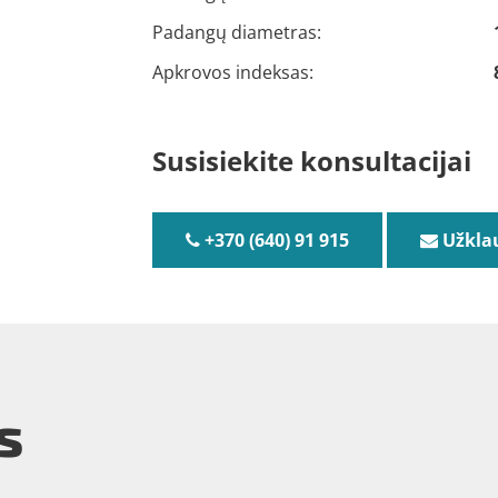
Padangų diametras:
Apkrovos indeksas:
Susisiekite konsultacijai
+370 (640) 91 915
Užkla
s