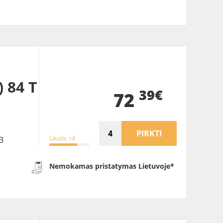
 84 T
39€
72
PIRKTI
Likutis >4
B
Nemokamas pristatymas Lietuvoje*