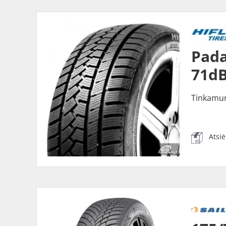
Pada
71dB
Tinkamu
Atsi