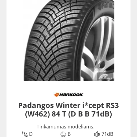
Padangos Winter i*cept RS3
(W462) 84 T (D B B 71dB)
Tinkamumas modeliams:
D
B
71dB