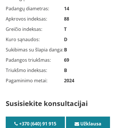
Padangų diametras:
14
Apkrovos indeksas:
88
Greičio indeksas:
T
Kuro sąnaudos:
D
Sukibimas su šlapia danga:
B
Padangos triukšmas:
69
Triukšmo indeksas:
B
Pagaminimo metai:
2024
Susisiekite konsultacijai
+370 (640) 91 915
Užklausa