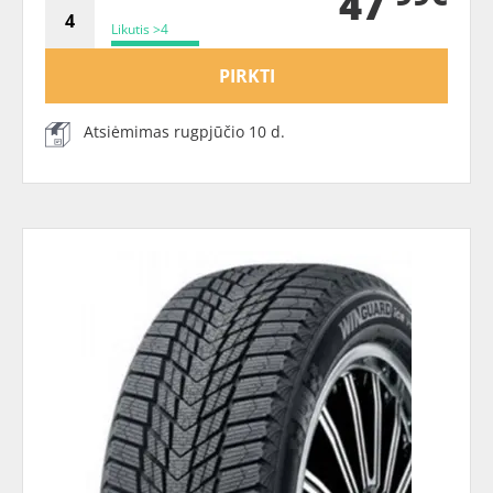
47
Likutis >4
PIRKTI
Atsiėmimas rugpjūčio 10 d.