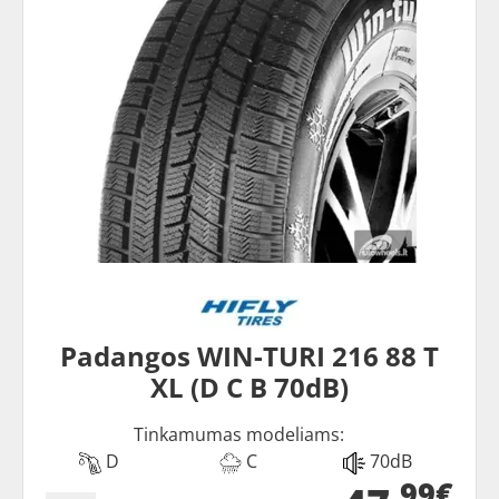
Padangos WIN-TURI 216 88 T
XL (D C B 70dB)
Tinkamumas modeliams:
D
C
70dB
99€