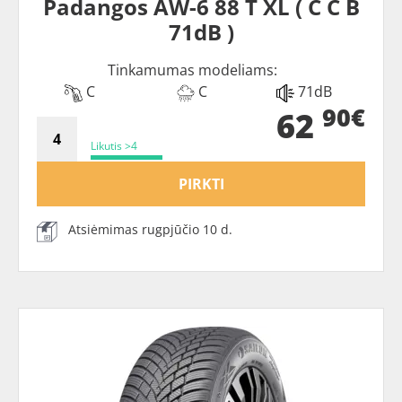
Padangos AW-6 88 T XL ( C C B
71dB )
Tinkamumas modeliams:
C
C
71dB
90€
62
Likutis >4
PIRKTI
Atsiėmimas rugpjūčio 10 d.