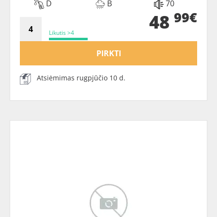
D
B
70
99€
48
Likutis >4
PIRKTI
Atsiėmimas rugpjūčio 10 d.