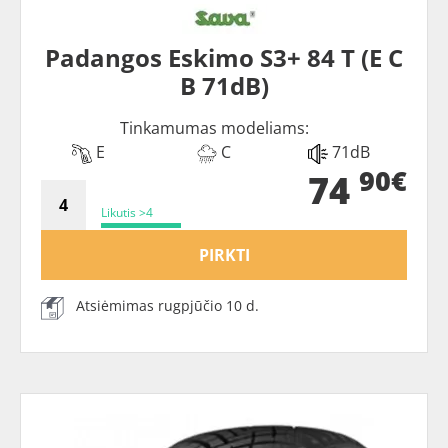
Padangos Eskimo S3+ 84 T (E C
B 71dB)
Tinkamumas modeliams:
E
C
71dB
90€
74
Likutis >4
PIRKTI
Atsiėmimas rugpjūčio 10 d.