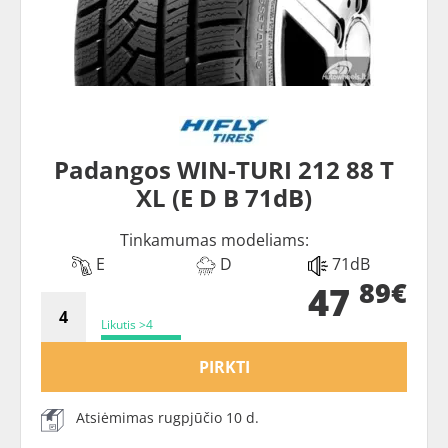
Padangos WIN-TURI 212 88 T
XL (E D B 71dB)
Tinkamumas modeliams:
E
D
71dB
89€
47
Likutis >4
PIRKTI
Atsiėmimas rugpjūčio 10 d.