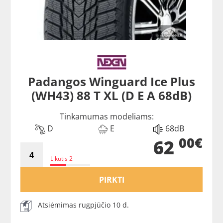
Padangos Winguard Ice Plus
(WH43) 88 T XL (D E A 68dB)
Tinkamumas modeliams:
D
E
68dB
00€
62
Likutis 2
PIRKTI
Atsiėmimas rugpjūčio 10 d.