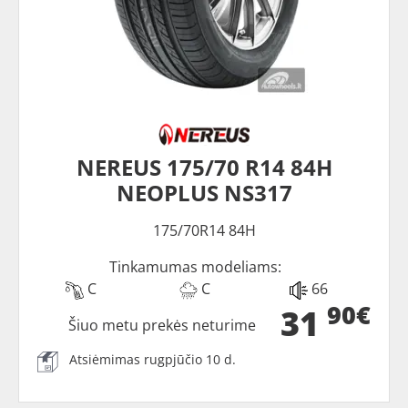
NEREUS 175/70 R14 84H
NEOPLUS NS317
175/70R14 84H
Tinkamumas modeliams:
C
C
66
90€
31
Šiuo metu prekės neturime
Atsiėmimas rugpjūčio 10 d.