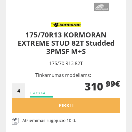
175/70R13 KORMORAN
EXTREME STUD 82T Studded
3PMSF M+S
175/70 R13 82T
Tinkamumas modeliams:
99€
310
Likutis >4
PIRKTI
Atsiėmimas rugpjūčio 10 d.