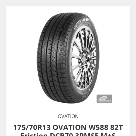
OVATION
175/70R13 OVATION W588 82T
Friction DCB70 3PMSF M+S