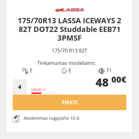
175/70R13 LASSA ICEWAYS 2
82T DOT22 Studdable EEB71
3PMSF
175/70 R13 82T
Tinkamumas modeliams:
E
E
71
00€
48
Likutis 2
PIRKTI
Atsiėmimas rugpjūčio 10 d.