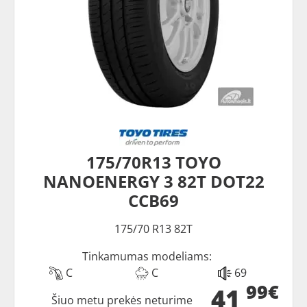
175/70R13 TOYO
NANOENERGY 3 82T DOT22
CCB69
175/70 R13 82T
Tinkamumas modeliams:
C
C
69
99€
41
Šiuo metu prekės neturime