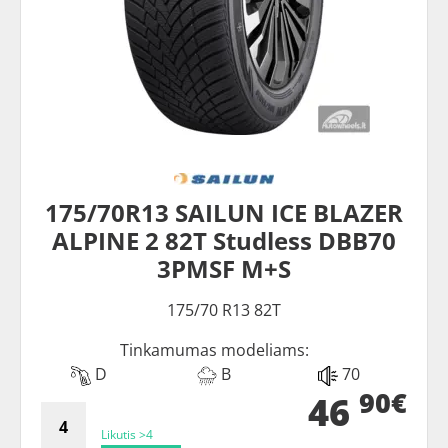
175/70R13 SAILUN ICE BLAZER
ALPINE 2 82T Studless DBB70
3PMSF M+S
175/70 R13 82T
Tinkamumas modeliams:
D
B
70
90€
46
Likutis >4