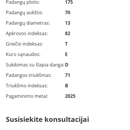
Padangų plotis:
175
Padangų aukštis:
70
Padangų diametras:
13
Apkrovos indeksas:
82
Greičio indeksas:
T
Kuro sąnaudos:
E
Sukibimas su šlapia danga:
D
Padangos triukšmas:
71
Triukšmo indeksas:
B
Pagaminimo metai:
2025
Susisiekite konsultacijai