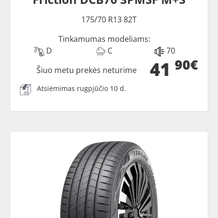
175/70 R13 82T
Tinkamumas modeliams:
D
C
70
90€
41
Šiuo metu prekės neturime
Atsiėmimas rugpjūčio 10 d.