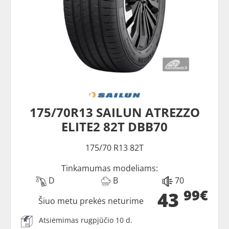
175/70R13 SAILUN ATREZZO
ELITE2 82T DBB70
175/70 R13 82T
Tinkamumas modeliams:
D
B
70
99€
43
Šiuo metu prekės neturime
Atsiėmimas rugpjūčio 10 d.