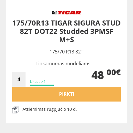
175/70R13 TIGAR SIGURA STUD
82T DOT22 Studded 3PMSF
M+S
175/70 R13 82T
Tinkamumas modeliams:
00€
48
Likutis >4
PIRKTI
Atsiėmimas rugpjūčio 10 d.