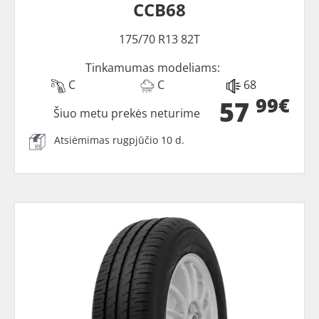
CCB68
175/70 R13 82T
Tinkamumas modeliams:
C
C
68
99€
57
Šiuo metu prekės neturime
Atsiėmimas rugpjūčio 10 d.