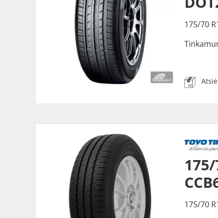
DOT
175/70 R
Tinkamu
Atsi
175
CCB
175/70 R