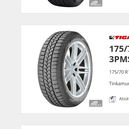
175/
3PM
175/70 R
Tinkamu
Atsi