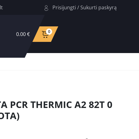
Prisijungti
/
Sukurti paskyrą
lt
0
0.00 €
A PCR THERMIC A2 82T 0
OTA)