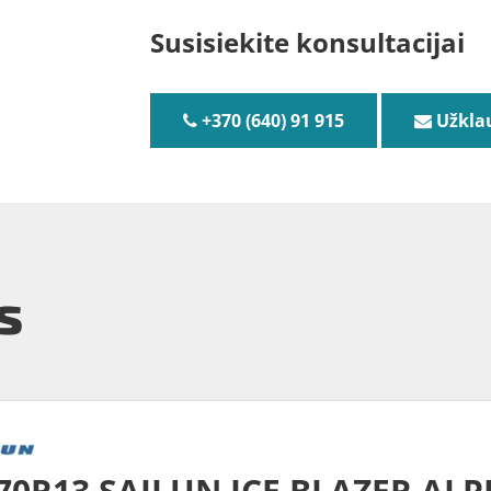
Susisiekite konsultacijai
+370 (640) 91 915
Užkla
s
70R13 SAILUN ICE BLAZER ALP