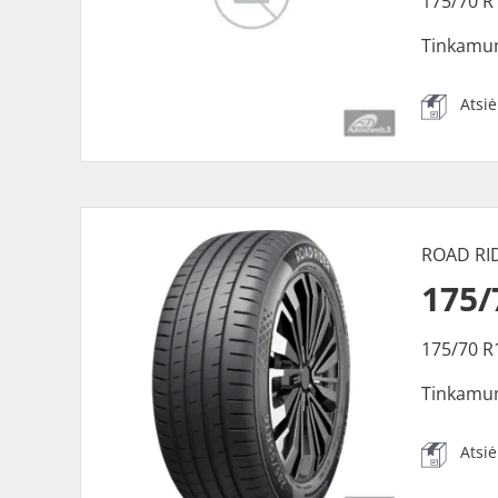
175/70 R
Tinkamu
Atsi
ROAD RI
175/
175/70 R
Tinkamu
Atsi