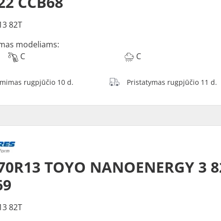
22 CCB68
13 82T
mas modeliams:
C
C
ėmimas rugpjūčio 10 d.
Pristatymas rugpjūčio 11 d.
/70R13 TOYO NANOENERGY 3 8
69
13 82T