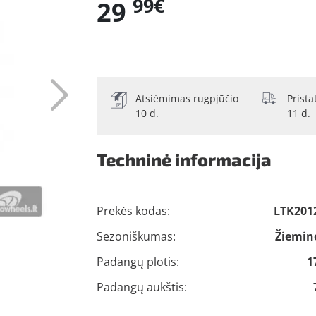
99€
29
Atsiėmimas rugpjūčio
Prist
10 d.
11 d.
Techninė informacija
Prekės kodas:
LTK201
Sezoniškumas:
Žiemin
Padangų plotis:
1
Padangų aukštis: