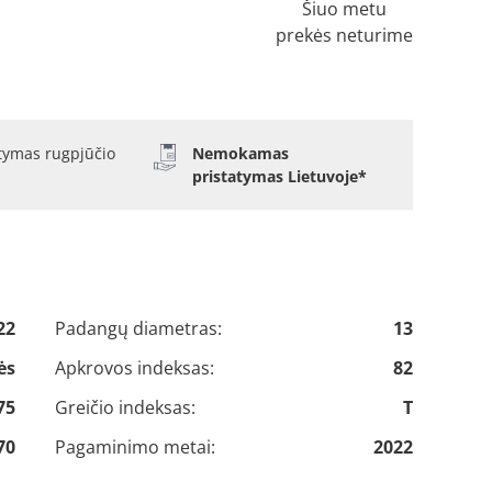
Šiuo metu
prekės neturime
atymas rugpjūčio
Nemokamas
pristatymas Lietuvoje*
22
Padangų diametras:
13
ės
Apkrovos indeksas:
82
75
Greičio indeksas:
T
70
Pagaminimo metai:
2022