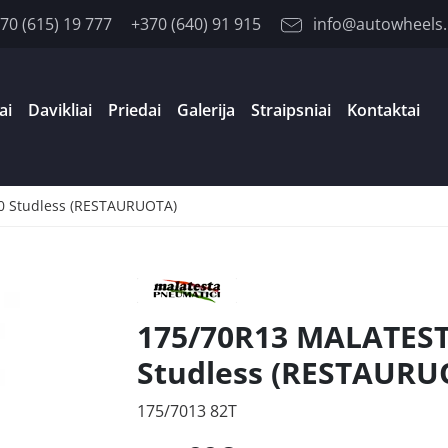
70 (615) 19 777
+370 (640) 91 915
info@autowheels.
ai
Davikliai
Priedai
Galerija
Straipsniai
Kontaktai
0 Studless (RESTAURUOTA)
175/70R13 MALATEST
Studless (RESTAURU
175/7013 82T