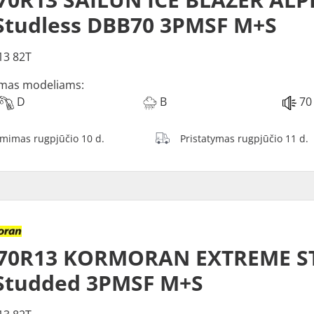
Studless DBB70 3PMSF M+S
13 82T
mas modeliams:
D
B
70
ėmimas rugpjūčio 10 d.
Pristatymas rugpjūčio 11 d.
/70R13 KORMORAN EXTREME S
Studded 3PMSF M+S