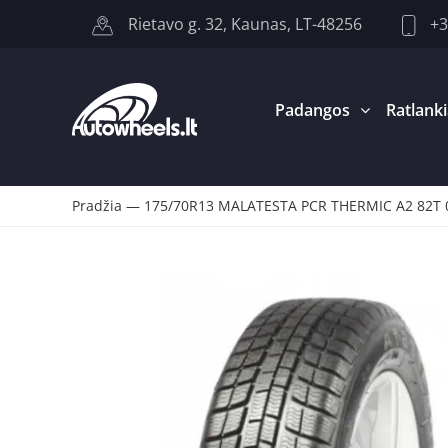
+3
Rietavo g. 32, Kaunas, LT-48256
Padangos
Ratlanki
Pradžia
—
175/70R13 MALATESTA PCR THERMIC A2 82T 