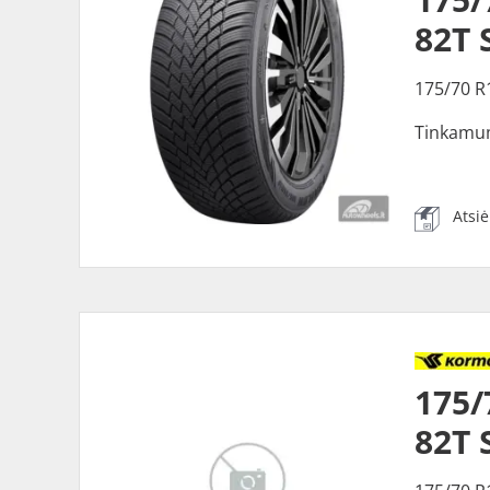
82T 
175/70 R
Tinkamu
Atsi
175
82T 