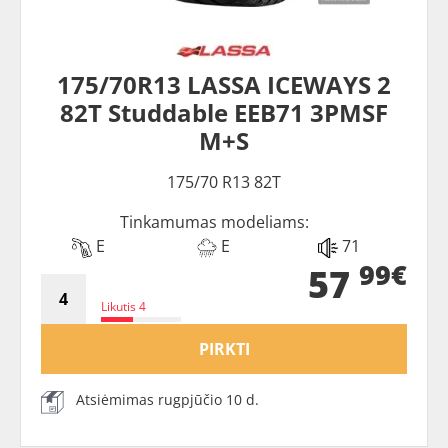
175/70R13 LASSA ICEWAYS 2
82T Studdable EEB71 3PMSF
M+S
175/70 R13 82T
Tinkamumas modeliams:
E
E
71
99€
57
Likutis 4
PIRKTI
Atsiėmimas rugpjūčio 10 d.