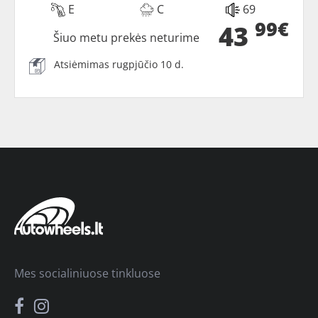
E
C
69
99€
43
Šiuo metu prekės neturime
Atsiėmimas rugpjūčio 10 d.
Mes socialiniuose tinkluose