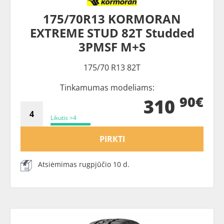
175/70R13 KORMORAN
EXTREME STUD 82T Studded
3PMSF M+S
175/70 R13 82T
Tinkamumas modeliams:
90€
310
Likutis >4
PIRKTI
Atsiėmimas rugpjūčio 10 d.