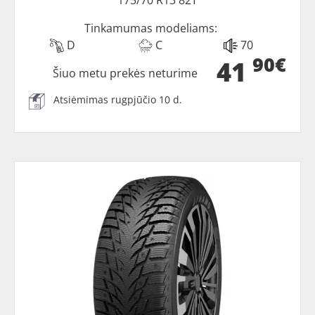
Tinkamumas modeliams:
D
C
70
90€
41
Šiuo metu prekės neturime
Atsiėmimas rugpjūčio 10 d.