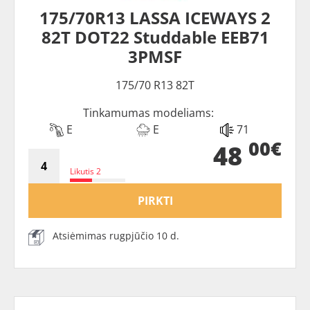
175/70R13 LASSA ICEWAYS 2
82T DOT22 Studdable EEB71
3PMSF
175/70 R13 82T
Tinkamumas modeliams:
E
E
71
00€
48
Likutis 2
PIRKTI
Atsiėmimas rugpjūčio 10 d.