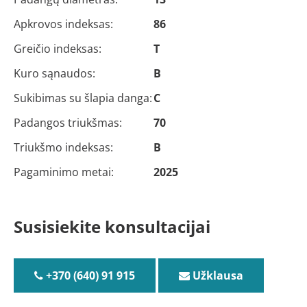
Apkrovos indeksas:
86
Greičio indeksas:
T
Kuro sąnaudos:
B
Sukibimas su šlapia danga:
C
Padangos triukšmas:
70
Triukšmo indeksas:
B
Pagaminimo metai:
2025
Susisiekite konsultacijai
+370 (640) 91 915
Užklausa