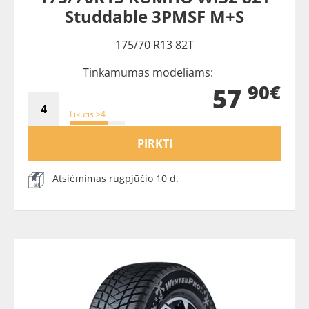
Studdable 3PMSF M+S
175/70 R13 82T
Tinkamumas modeliams:
90€
57
Likutis >4
PIRKTI
Atsiėmimas rugpjūčio 10 d.