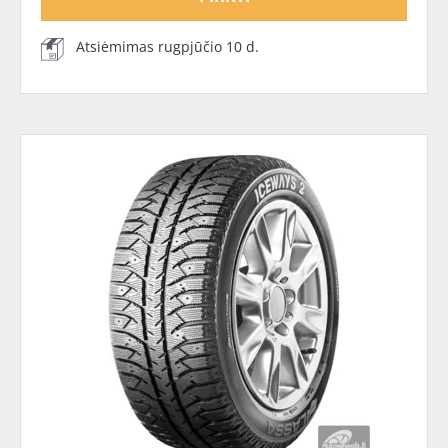
Atsiėmimas rugpjūčio 10 d.