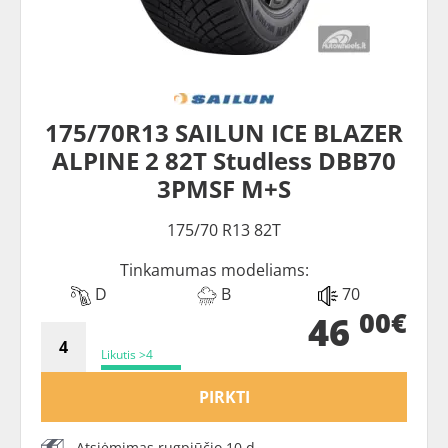
175/70R13 SAILUN ICE BLAZER
ALPINE 2 82T Studless DBB70
3PMSF M+S
175/70 R13 82T
Tinkamumas modeliams:
D
B
70
00€
46
Likutis >4
PIRKTI
Atsiėmimas rugpjūčio 10 d.