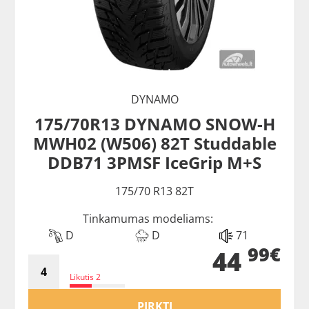
DYNAMO
175/70R13 DYNAMO SNOW-H
MWH02 (W506) 82T Studdable
DDB71 3PMSF IceGrip M+S
175/70 R13 82T
Tinkamumas modeliams:
D
D
71
99€
44
Likutis 2
PIRKTI