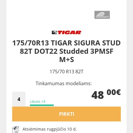
175/70R13 TIGAR SIGURA STUD
82T DOT22 Studded 3PMSF
M+S
175/70 R13 82T
Tinkamumas modeliams:
00€
48
Likutis >4
PIRKTI
Atsiėmimas rugpjūčio 10 d.