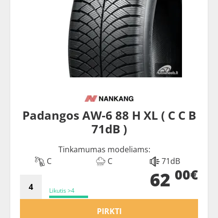
Padangos AW-6 88 H XL ( C C B
71dB )
Tinkamumas modeliams:
C
C
71dB
00€
62
Likutis >4
PIRKTI