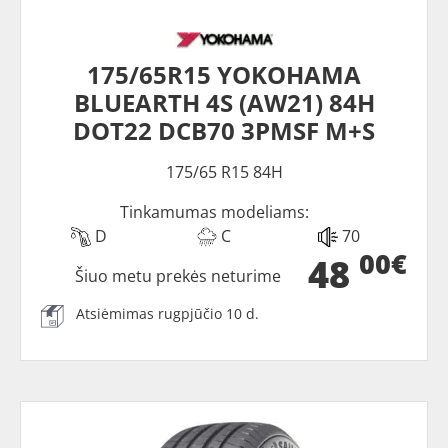
175/65R15 YOKOHAMA
BLUEARTH 4S (AW21) 84H
DOT22 DCB70 3PMSF M+S
175/65 R15 84H
Tinkamumas modeliams:
D
C
70
00€
48
Šiuo metu prekės neturime
Atsiėmimas rugpjūčio 10 d.