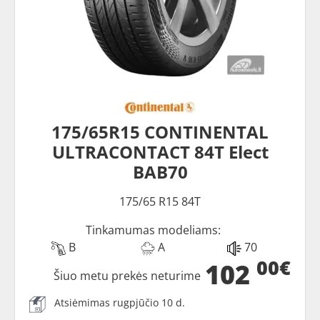
175/65R15 CONTINENTAL
ULTRACONTACT 84T Elect
BAB70
175/65 R15 84T
Tinkamumas modeliams:
B
A
70
00€
102
Šiuo metu prekės neturime
Atsiėmimas rugpjūčio 10 d.