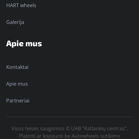
HART wheels
Galerija
Apie mus
Kontaktai
Apie mus
Partneriai
Visos teisės saugomos © UAB "Ratlankių centras".
Platinti ar kopijuoti be Autowheels sutikimo