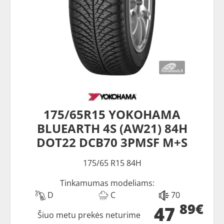
175/65R15 YOKOHAMA
BLUEARTH 4S (AW21) 84H
DOT22 DCB70 3PMSF M+S
175/65 R15 84H
Tinkamumas modeliams:
D
C
70
89€
47
Šiuo metu prekės neturime