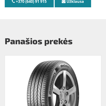
+370 (640) 91 915
Užklausa
Panašios prekės