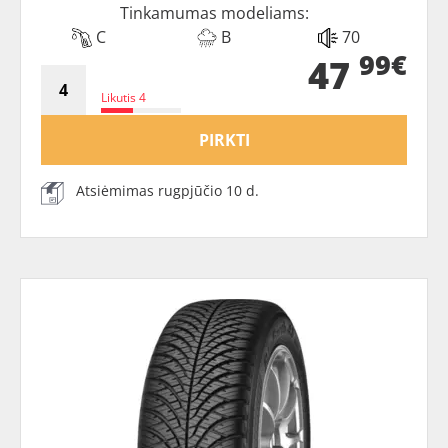
Tinkamumas modeliams:
C
B
70
99€
47
Likutis 4
PIRKTI
Atsiėmimas rugpjūčio 10 d.