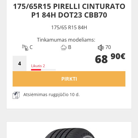
175/65R15 PIRELLI CINTURATO
P1 84H DOT23 CBB70
175/65 R15 84H
Tinkamumas modeliams:
C
B
70
90€
68
Likutis 2
PIRKTI
Atsiėmimas rugpjūčio 10 d.