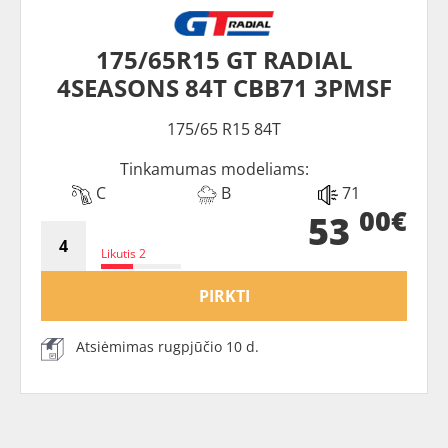
175/65R15 GT RADIAL
4SEASONS 84T CBB71 3PMSF
175/65 R15 84T
Tinkamumas modeliams:
C
B
71
00€
53
Likutis 2
PIRKTI
Atsiėmimas rugpjūčio 10 d.