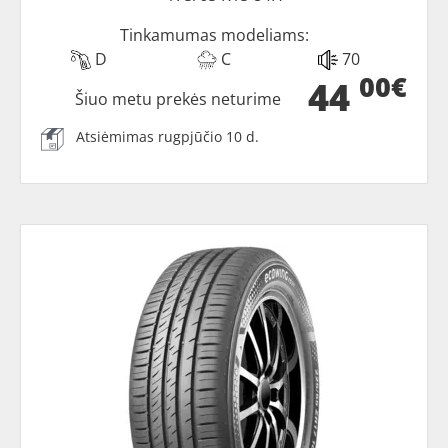
Tinkamumas modeliams:
D
C
70
00€
44
Šiuo metu prekės neturime
Atsiėmimas rugpjūčio 10 d.