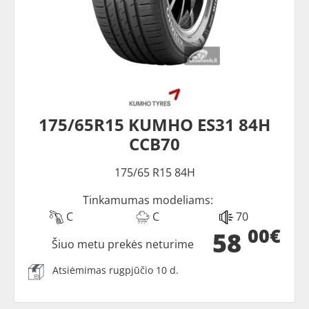
175/65R15 KUMHO ES31 84H
CCB70
175/65 R15 84H
Tinkamumas modeliams:
C
C
70
00€
58
Šiuo metu prekės neturime
Atsiėmimas rugpjūčio 10 d.