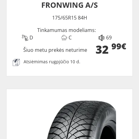
FRONWING A/S
175/65R15 84H
Tinkamumas modeliams:
D
C
69
99€
32
Šiuo metu prekės neturime
Atsiėmimas rugpjūčio 10 d.