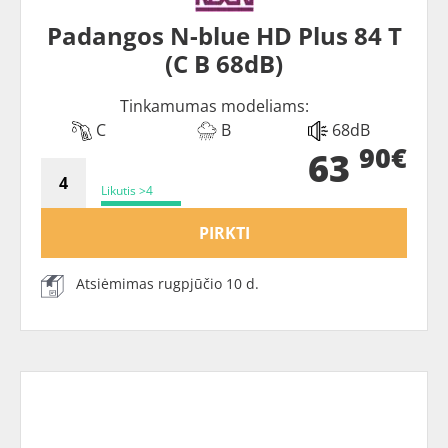
Padangos N-blue HD Plus 84 T
(C B 68dB)
Tinkamumas modeliams:
C
B
68dB
90€
63
Likutis >4
PIRKTI
Atsiėmimas rugpjūčio 10 d.