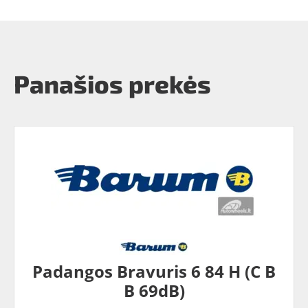
Panašios prekės
Padangos Bravuris 6 84 H (C B
B 69dB)