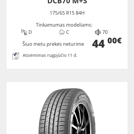
DCB70 M+S
175/65 R15 84H
Tinkamumas modeliams:
D
C
70
00€
44
Šiuo metu prekės neturime
Atsiėmimas rugpjūčio 11 d.