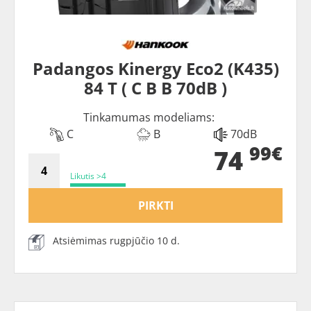
Padangos Kinergy Eco2 (K435)
84 T ( C B B 70dB )
Tinkamumas modeliams:
C
B
70dB
99€
74
Likutis >4
PIRKTI
Atsiėmimas rugpjūčio 10 d.