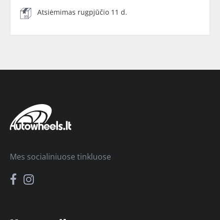
Atsiėmimas rugpjūčio 11 d.
Mes socialiniuose tinkluose