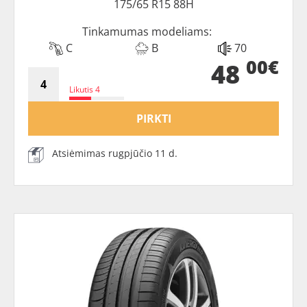
175/65 R15 88H
Tinkamumas modeliams:
C
B
70
00€
48
Likutis 4
PIRKTI
Atsiėmimas rugpjūčio 11 d.