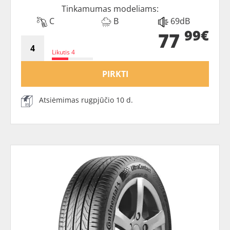
Tinkamumas modeliams:
C
B
69dB
99€
77
Likutis 4
PIRKTI
Atsiėmimas rugpjūčio 10 d.