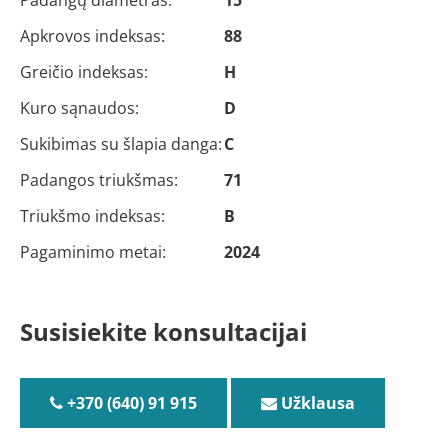
Apkrovos indeksas:
88
Greičio indeksas:
H
Kuro sąnaudos:
D
Sukibimas su šlapia danga:
C
Padangos triukšmas:
71
Triukšmo indeksas:
B
Pagaminimo metai:
2024
Susisiekite konsultacijai
+370 (640) 91 915
Užklausa