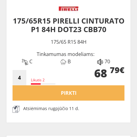
175/65R15 PIRELLI CINTURATO
P1 84H DOT23 CBB70
175/65 R15 84H
Tinkamumas modeliams:
C
B
70
79€
68
Likutis 2
PIRKTI
Atsiėmimas rugpjūčio 11 d.