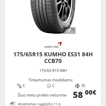
175/65R15 KUMHO ES31 84H
CCB70
175/65 R15 84H
Tinkamumas modeliams:
C
C
70
00€
58
Šiuo metu prekės neturime
Atsiėmimas rugpjūčio 11 d.