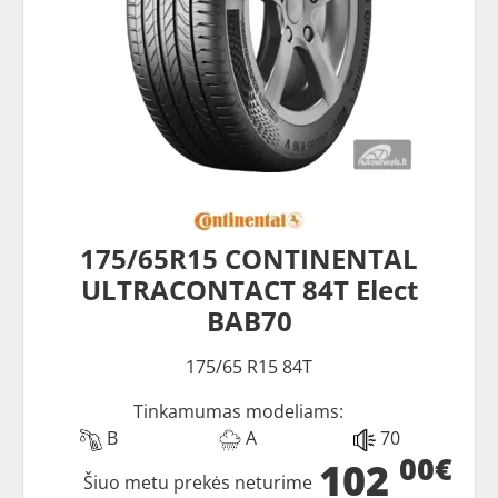
175/65R15 CONTINENTAL
ULTRACONTACT 84T Elect
BAB70
175/65 R15 84T
Tinkamumas modeliams:
B
A
70
00€
102
Šiuo metu prekės neturime