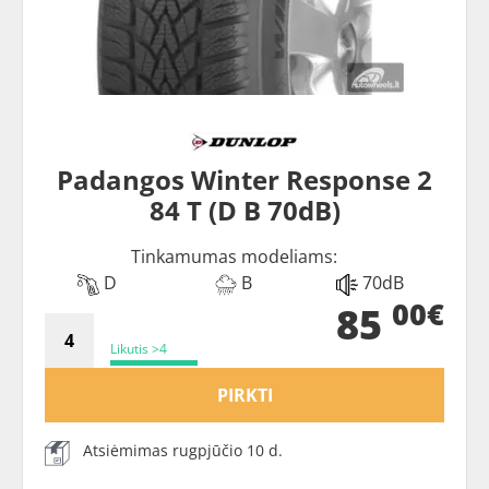
Padangos Winter Response 2
84 T (D B 70dB)
Tinkamumas modeliams:
D
B
70dB
00€
85
Likutis >4
PIRKTI
Atsiėmimas rugpjūčio 10 d.