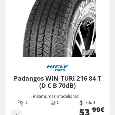
Padangos WIN-TURI 216 84 T
(D C B 70dB)
Tinkamumas modeliams:
D
C
70dB
99€
53