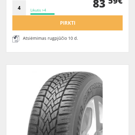
59€
83
Likutis >4
PIRKTI
Atsiėmimas rugpjūčio 10 d.