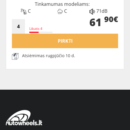
Tinkamumas modeliams:
C
C
71dB
90€
61
Likutis 4
PIRKTI
Atsiėmimas rugpjūčio 10 d.