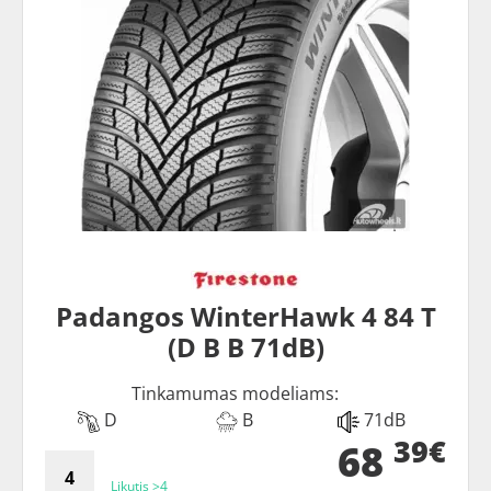
Padangos WinterHawk 4 84 T
(D B B 71dB)
Tinkamumas modeliams:
D
B
71dB
39€
68
Likutis >4