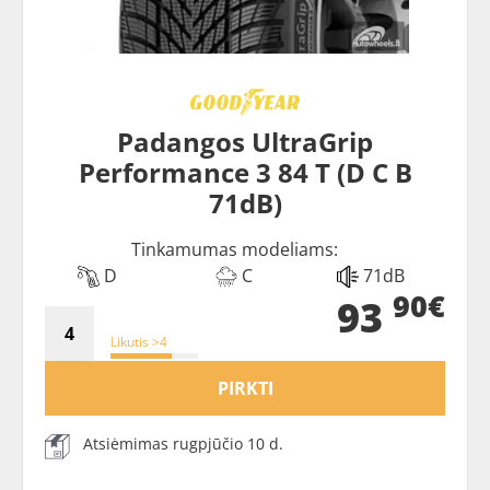
Padangos UltraGrip
Performance 3 84 T (D C B
71dB)
Tinkamumas modeliams:
D
C
71dB
90€
93
Likutis >4
PIRKTI
Atsiėmimas rugpjūčio 10 d.