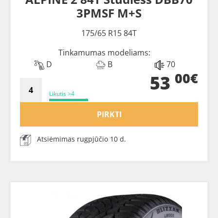
3PMSF M+S
175/65 R15 84T
Tinkamumas modeliams:
D
B
70
00€
53
Likutis >4
PIRKTI
Atsiėmimas rugpjūčio 10 d.