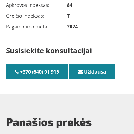
Apkrovos indeksas:
84
Greičio indeksas:
T
Pagaminimo metai:
2024
Susisiekite konsultacijai
+370 (640) 91 915
Užklausa
Panašios prekės