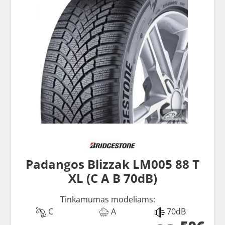
Padangos Blizzak LM005 88 T
XL (C A B 70dB)
Tinkamumas modeliams:
C
A
70dB