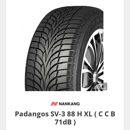
Padangos SV-3 88 H XL ( C C B
71dB )