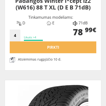
Padangos Winter i*cept iz2
(W616) 88 T XL (D E B 71dB)
Tinkamumas modeliams:
D
E
71dB
99€
78
Likutis >4
PIRKTI
Atsiėmimas rugpjūčio 10 d.