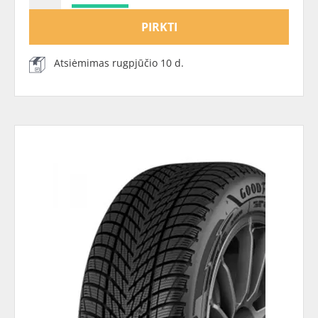
PIRKTI
Atsiėmimas rugpjūčio 10 d.