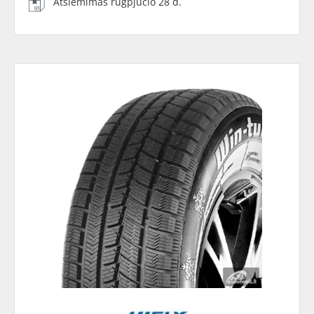
Atsiėmimas rugpjūčio 28 d.