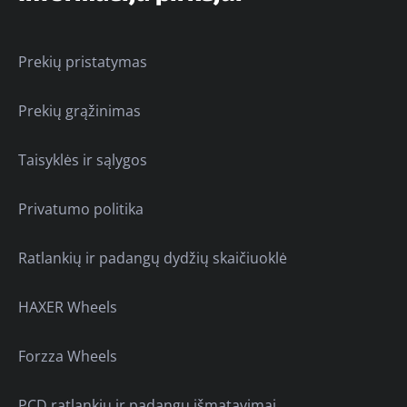
Prekių pristatymas
Prekių grąžinimas
Taisyklės ir sąlygos
Privatumo politika
Ratlankių ir padangų dydžių skaičiuoklė
HAXER Wheels
Forzza Wheels
PCD ratlankių ir padangų išmatavimai