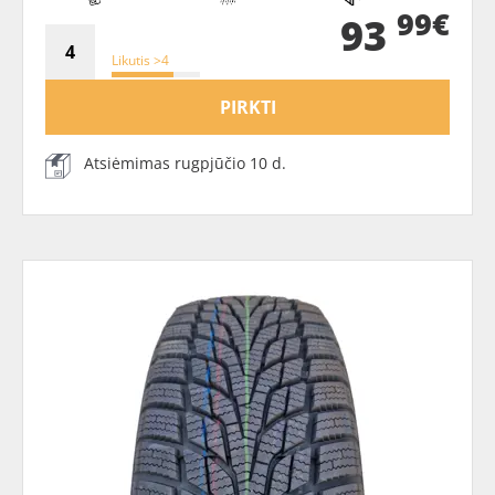
99€
93
Likutis >4
PIRKTI
Atsiėmimas rugpjūčio 10 d.