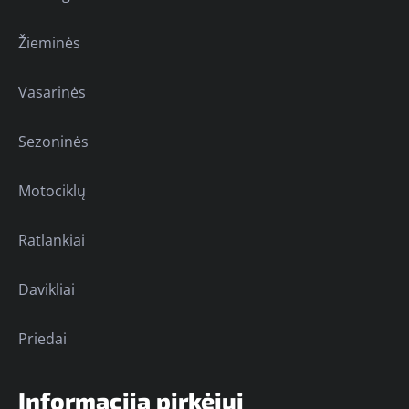
Žieminės
Vasarinės
Sezoninės
Motociklų
Ratlankiai
Davikliai
Priedai
Informacija pirkėjui