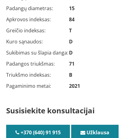
Padangų diametras:
15
Apkrovos indeksas:
84
Greičio indeksas:
T
Kuro sąnaudos:
D
Sukibimas su šlapia danga:
D
Padangos triukšmas:
71
Triukšmo indeksas:
B
Pagaminimo metai:
2021
Susisiekite konsultacijai
+370 (640) 91 915
Užklausa