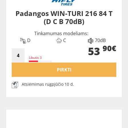
Padangos WIN-TURI 216 84 T
(D C B 70dB)
Tinkamumas modeliams:
D
C
70dB
90€
53
Likutis 3
PIRKTI
Atsiėmimas rugpjūčio 10 d.