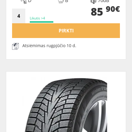
D
B
70dB
90€
85
Likutis >4
PIRKTI
Atsiėmimas rugpjūčio 10 d.