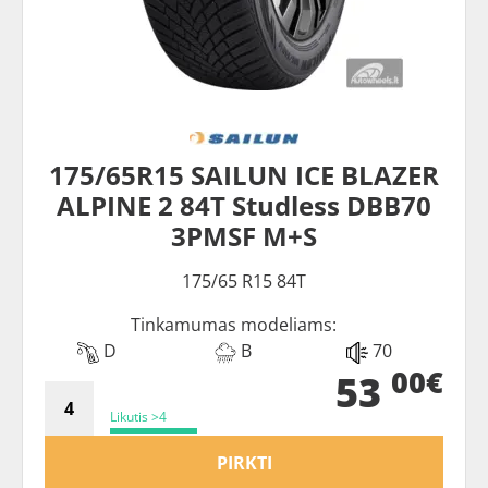
175/65R15 SAILUN ICE BLAZER
ALPINE 2 84T Studless DBB70
3PMSF M+S
175/65 R15 84T
Tinkamumas modeliams:
D
B
70
00€
53
Likutis >4
PIRKTI