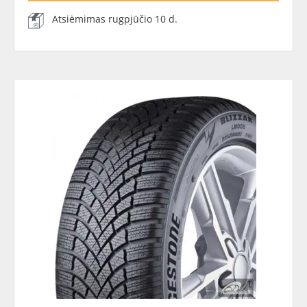
Atsiėmimas rugpjūčio 10 d.