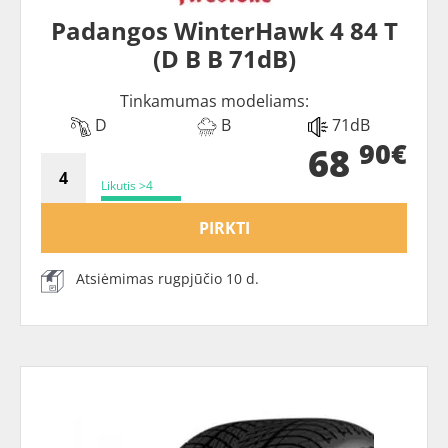
Padangos WinterHawk 4 84 T
(D B B 71dB)
Tinkamumas modeliams:
D
B
71dB
90€
68
Likutis >4
PIRKTI
Atsiėmimas rugpjūčio 10 d.