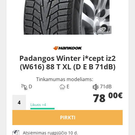
Padangos Winter i*cept iz2
(W616) 88 T XL (D E B 71dB)
Tinkamumas modeliams:
D
E
71dB
00€
78
Likutis >4
PIRKTI
Atsiėmimas rugpjūčio 10 d.