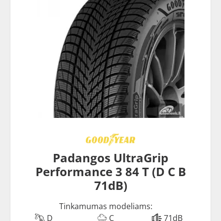
Padangos UltraGrip
Performance 3 84 T (D C B
71dB)
Tinkamumas modeliams:
D
C
71dB