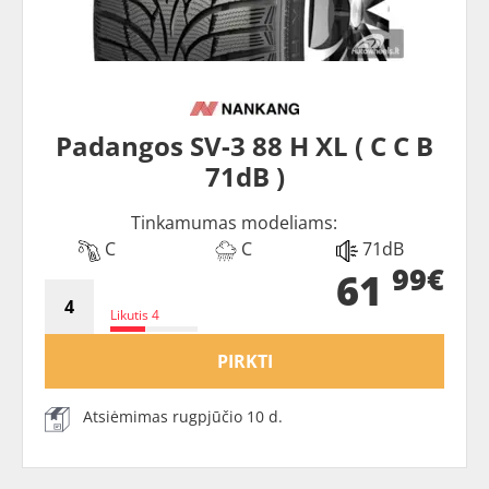
Padangos SV-3 88 H XL ( C C B
71dB )
Tinkamumas modeliams:
C
C
71dB
99€
61
Likutis 4
PIRKTI
Atsiėmimas rugpjūčio 10 d.