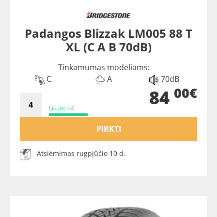
Padangos Blizzak LM005 88 T
XL (C A B 70dB)
Tinkamumas modeliams:
C
A
70dB
00€
84
Likutis >4
PIRKTI
Atsiėmimas rugpjūčio 10 d.