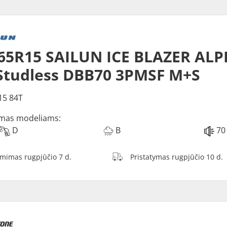
65R15 SAILUN ICE BLAZER ALP
Studless DBB70 3PMSF M+S
15 84T
mas modeliams:
D
B
70
ėmimas rugpjūčio 7 d.
Pristatymas rugpjūčio 10 d.