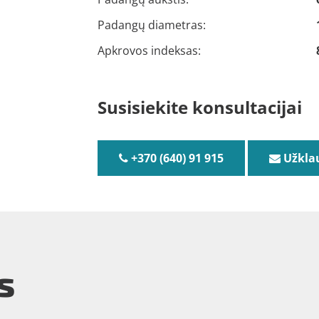
Padangų diametras:
Apkrovos indeksas:
Susisiekite konsultacijai
+370 (640) 91 915
Užkla
s