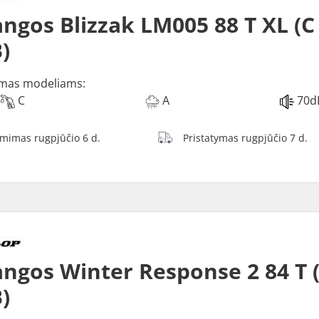
ngos Blizzak LM005 88 T XL (C
)
mas modeliams:
C
A
70d
ėmimas rugpjūčio 6 d.
Pristatymas rugpjūčio 7 d.
ngos Winter Response 2 84 T 
)