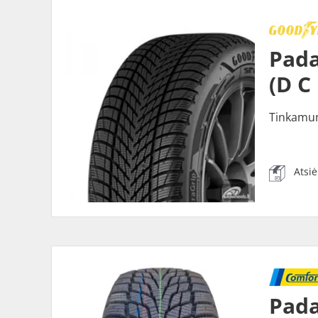
Pada
(D C
Tinkamu
Atsi
Pad