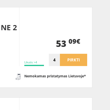
INE 2
09€
53
PIRKTI
Likutis >4
Nemokamas pristatymas Lietuvoje*