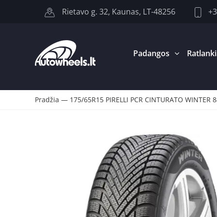
+3
Rietavo g. 32, Kaunas, LT-48256
Padangos
Ratlanki
Pradžia
—
175/65R15 PIRELLI PCR CINTURATO WINTER 8