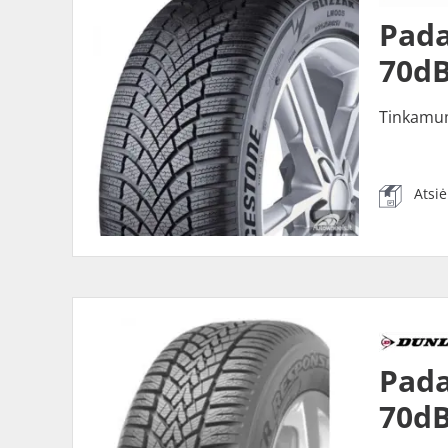
Pada
70dB
Tinkamu
Atsi
Pada
70dB