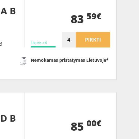
 A B
59€
83
PIRKTI
Likutis >4
B
Nemokamas pristatymas Lietuvoje*
(D B
00€
85