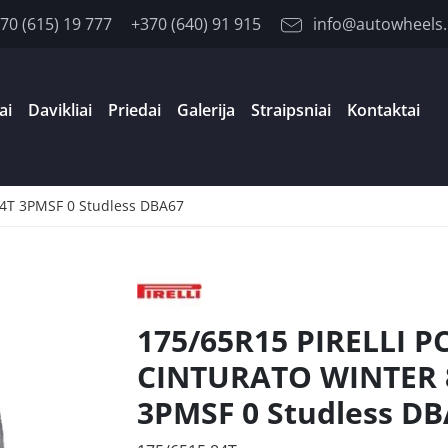
70 (615) 19 777
+370 (640) 91 915
info@autowheels.
ai
Davikliai
Priedai
Galerija
Straipsniai
Kontaktai
4T 3PMSF 0 Studless DBA67
175/65R15 PIRELLI P
CINTURATO WINTER 
3PMSF 0 Studless D