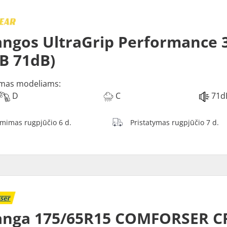
ngos UltraGrip Performance 3
 B 71dB)
mas modeliams:
D
C
71d
ėmimas rugpjūčio 6 d.
Pristatymas rugpjūčio 7 d.
anga 175/65R15 COMFORSER C