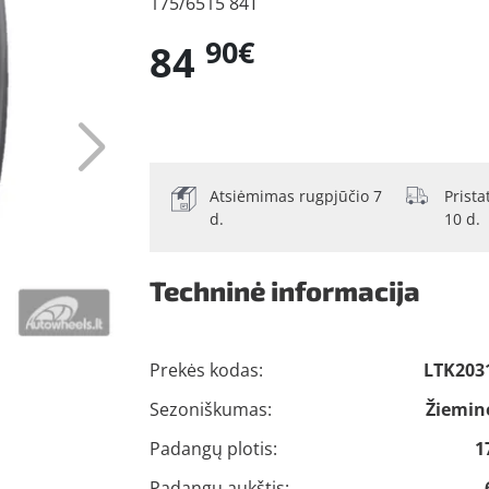
175/6515 84T
90€
84
Atsiėmimas rugpjūčio 7
Prist
d.
10 d.
Techninė informacija
Prekės kodas:
LTK203
Sezoniškumas:
Žiemin
Padangų plotis:
1
Padangų aukštis: