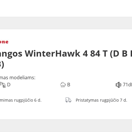
ngos WinterHawk 4 84 T (D B 
)
mas modeliams:
D
B
71d
ėmimas rugpjūčio 6 d.
Pristatymas rugpjūčio 7 d.