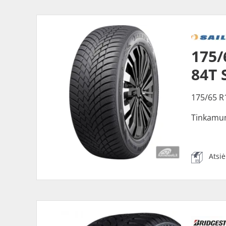
175/
84T 
175/65 R
Tinkamu
Atsi