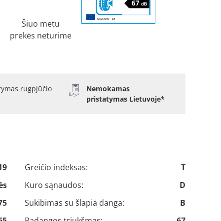
Šiuo metu
prekės neturime
atymas rugpjūčio
Nemokamas
pristatymas Lietuvoje*
19
Greičio indeksas:
T
ės
Kuro sąnaudos:
D
75
Sukibimas su šlapia danga:
B
65
Padangos triukšmas:
67