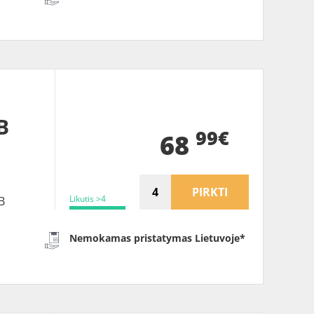
B
99€
68
PIRKTI
Likutis >4
B
Nemokamas pristatymas Lietuvoje*