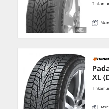
Tinkamu
Atsi
Pada
XL (
Tinkamu
Atsi