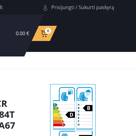
Prisijungti
/
Sukurti paskyrą
lt
0
0.00 €
CR
84T
BA67