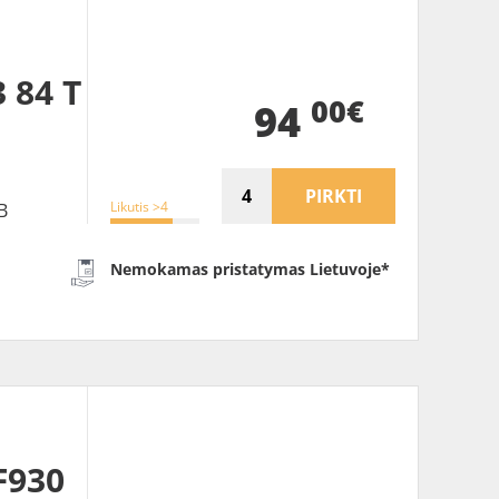
 84 T
00€
94
PIRKTI
Likutis >4
B
Nemokamas pristatymas Lietuvoje*
F930