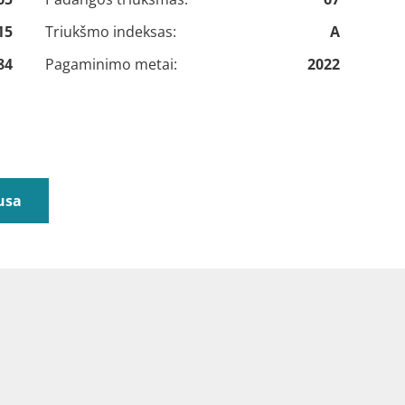
15
Triukšmo indeksas:
A
84
Pagaminimo metai:
2022
usa