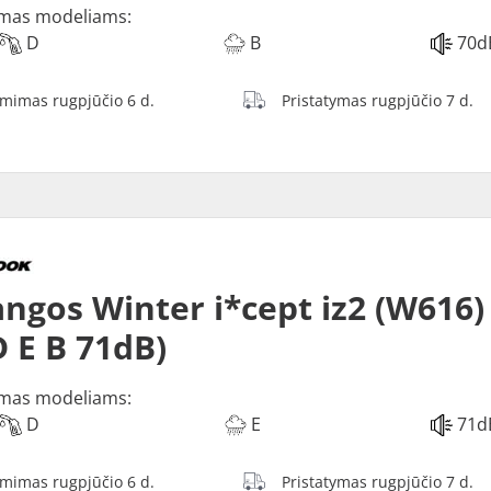
mas modeliams:
D
B
70d
ėmimas rugpjūčio 6 d.
Pristatymas rugpjūčio 7 d.
ngos Winter i*cept iz2 (W616)
D E B 71dB)
mas modeliams:
D
E
71d
ėmimas rugpjūčio 6 d.
Pristatymas rugpjūčio 7 d.