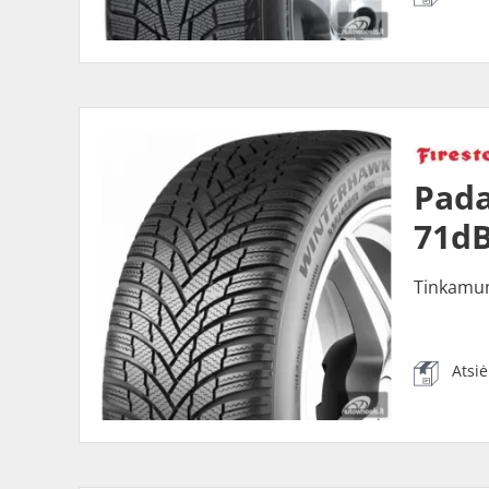
Pada
71dB
Tinkamu
Atsi