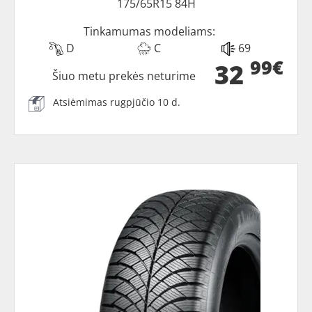
175/65R15 84H
Tinkamumas modeliams:
D
C
69
99€
32
Šiuo metu prekės neturime
Atsiėmimas rugpjūčio 10 d.