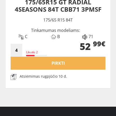
175/65R15 GT RADIAL
4SEASONS 84T CBB71 3PMSF
175/65 R15 84T
Tinkamumas modeliams:
C
B
71
99€
52
Likutis 2
PIRKTI
Atsiėmimas rugpjūčio 10 d.