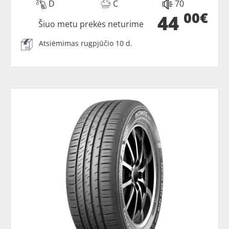
D
C
70
00€
44
Šiuo metu prekės neturime
Atsiėmimas rugpjūčio 10 d.