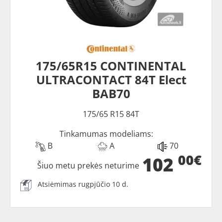
175/65R15 CONTINENTAL
ULTRACONTACT 84T Elect
BAB70
175/65 R15 84T
Tinkamumas modeliams:
B
A
70
00€
102
Šiuo metu prekės neturime
Atsiėmimas rugpjūčio 10 d.