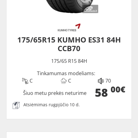
175/65R15 KUMHO ES31 84H
CCB70
175/65 R15 84H
Tinkamumas modeliams:
C
C
70
00€
58
Šiuo metu prekės neturime
Atsiėmimas rugpjūčio 10 d.