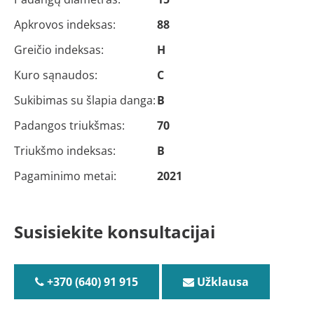
Apkrovos indeksas:
88
Greičio indeksas:
H
Kuro sąnaudos:
C
Sukibimas su šlapia danga:
B
Padangos triukšmas:
70
Triukšmo indeksas:
B
Pagaminimo metai:
2021
Susisiekite konsultacijai
+370 (640) 91 915
Užklausa