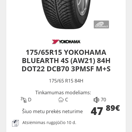
175/65R15 YOKOHAMA
BLUEARTH 4S (AW21) 84H
DOT22 DCB70 3PMSF M+S
175/65 R15 84H
Tinkamumas modeliams:
D
C
70
89€
47
Šiuo metu prekės neturime
Atsiėmimas rugpjūčio 10 d.