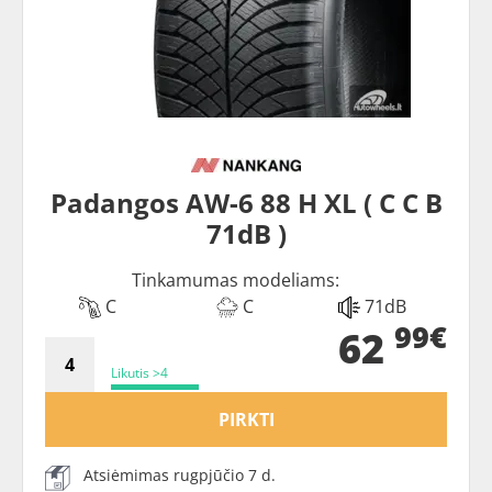
Padangos AW-6 88 H XL ( C C B
71dB )
Tinkamumas modeliams:
C
C
71dB
99€
62
Likutis >4
PIRKTI
Atsiėmimas rugpjūčio 7 d.