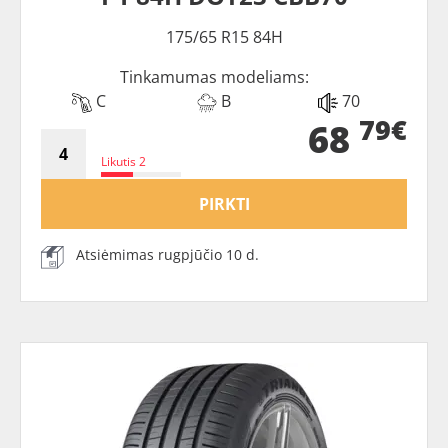
175/65 R15 84H
Tinkamumas modeliams:
C
B
70
79€
68
Likutis 2
PIRKTI
Atsiėmimas rugpjūčio 10 d.