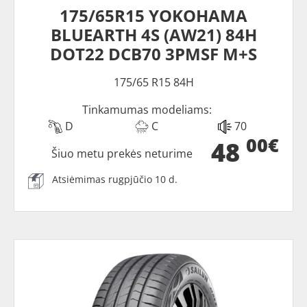
175/65R15 YOKOHAMA
BLUEARTH 4S (AW21) 84H
DOT22 DCB70 3PMSF M+S
175/65 R15 84H
Tinkamumas modeliams:
D
C
70
00€
48
Šiuo metu prekės neturime
Atsiėmimas rugpjūčio 10 d.