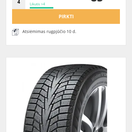
Likutis >4
PIRKTI
Atsiėmimas rugpjūčio 10 d.