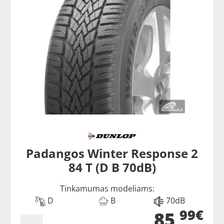
Padangos Winter Response 2
84 T (D B 70dB)
Tinkamumas modeliams:
D
B
70dB
99€
85