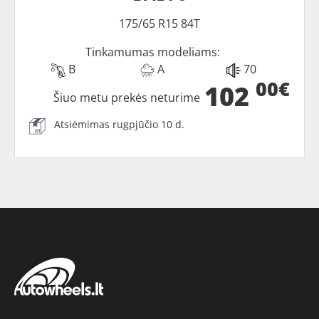
175/65 R15 84T
Tinkamumas modeliams:
B
A
70
00€
102
Šiuo metu prekės neturime
Atsiėmimas rugpjūčio 10 d.