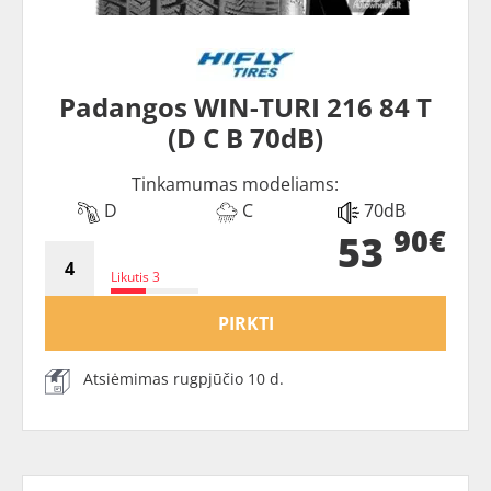
Padangos WIN-TURI 216 84 T
(D C B 70dB)
Tinkamumas modeliams:
D
C
70dB
90€
53
Likutis 3
PIRKTI
Atsiėmimas rugpjūčio 10 d.