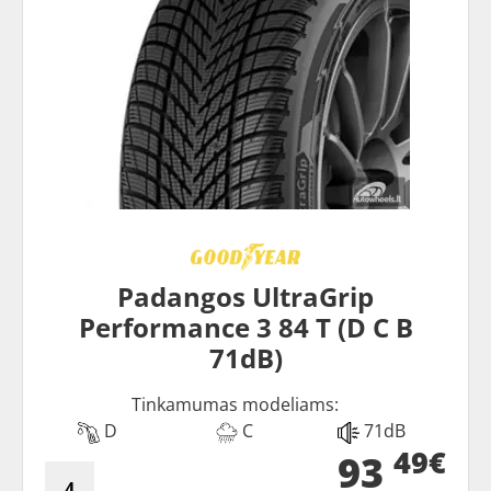
Padangos UltraGrip
Performance 3 84 T (D C B
71dB)
Tinkamumas modeliams:
D
C
71dB
49€
93