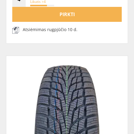
Likutis >4
PIRKTI
Atsiėmimas rugpjūčio 10 d.