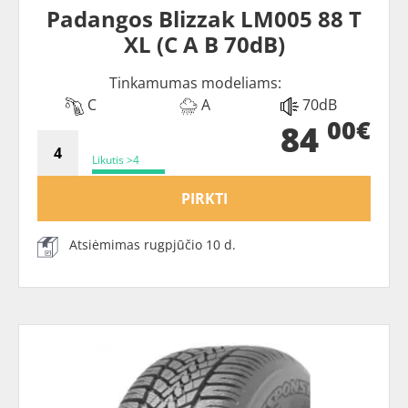
Padangos Blizzak LM005 88 T
XL (C A B 70dB)
Tinkamumas modeliams:
C
A
70dB
00€
84
Likutis >4
PIRKTI
Atsiėmimas rugpjūčio 10 d.