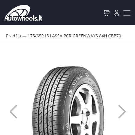
Pradžia
—
175/65R15 LASSA PCR GREENWAYS 84H CBB70