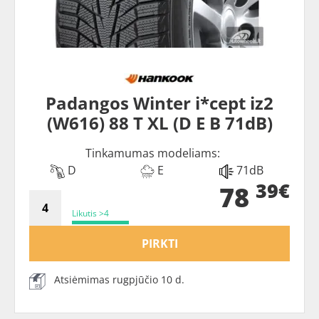
Padangos Winter i*cept iz2
(W616) 88 T XL (D E B 71dB)
Tinkamumas modeliams:
D
E
71dB
39€
78
Likutis >4
PIRKTI
Atsiėmimas rugpjūčio 10 d.