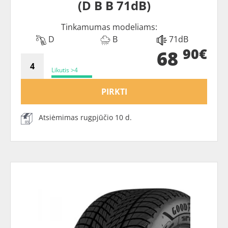
(D B B 71dB)
Tinkamumas modeliams:
D
B
71dB
90€
68
Likutis >4
PIRKTI
Atsiėmimas rugpjūčio 10 d.