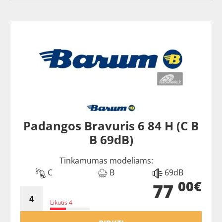
Padangos Bravuris 6 84 H (C B
B 69dB)
Tinkamumas modeliams:
C
B
69dB
00€
77
Likutis 4