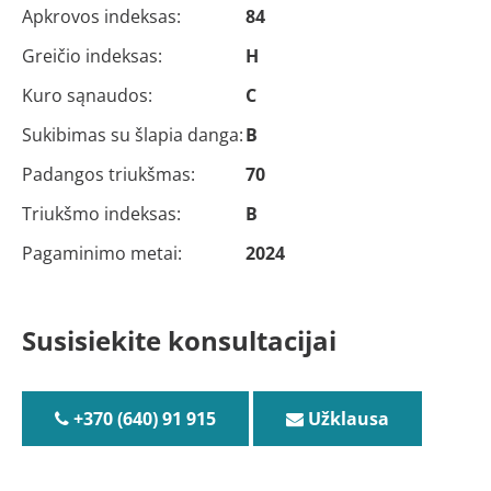
Apkrovos indeksas:
84
Greičio indeksas:
H
Kuro sąnaudos:
C
Sukibimas su šlapia danga:
B
Padangos triukšmas:
70
Triukšmo indeksas:
B
Pagaminimo metai:
2024
Susisiekite konsultacijai
+370 (640) 91 915
Užklausa