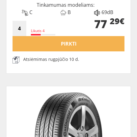
Tinkamumas modeliams:
C
B
69dB
29€
77
Likutis 4
PIRKTI
Atsiėmimas rugpjūčio 10 d.