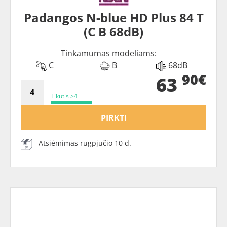
Padangos N-blue HD Plus 84 T
(C B 68dB)
Tinkamumas modeliams:
C
B
68dB
90€
63
Likutis >4
PIRKTI
Atsiėmimas rugpjūčio 10 d.