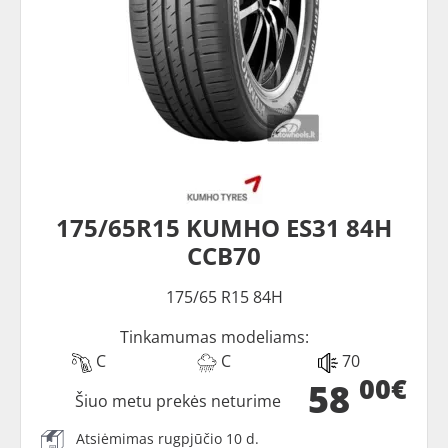
175/65R15 KUMHO ES31 84H
CCB70
175/65 R15 84H
Tinkamumas modeliams:
C
C
70
00€
58
Šiuo metu prekės neturime
Atsiėmimas rugpjūčio 10 d.