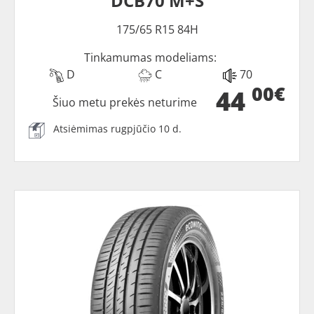
DCB70 M+S
175/65 R15 84H
Tinkamumas modeliams:
D
C
70
00€
44
Šiuo metu prekės neturime
Atsiėmimas rugpjūčio 10 d.