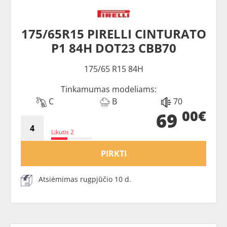
175/65R15 PIRELLI CINTURATO
P1 84H DOT23 CBB70
175/65 R15 84H
Tinkamumas modeliams:
C
B
70
00€
69
Likutis 2
PIRKTI
Atsiėmimas rugpjūčio 10 d.