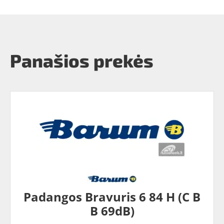
Panašios prekės
Padangos Bravuris 6 84 H (C B
B 69dB)