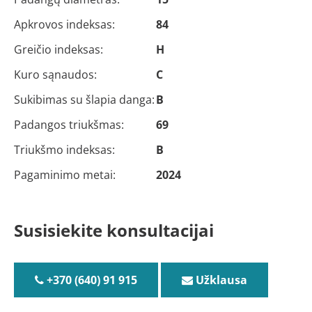
Apkrovos indeksas:
84
Greičio indeksas:
H
Kuro sąnaudos:
C
Sukibimas su šlapia danga:
B
Padangos triukšmas:
69
Triukšmo indeksas:
B
Pagaminimo metai:
2024
Susisiekite konsultacijai
+370 (640) 91 915
Užklausa