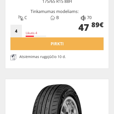
175/65 R15 88H
Tinkamumas modeliams:
C
B
70
89€
47
Likutis 4
PIRKTI
Atsiėmimas rugpjūčio 10 d.