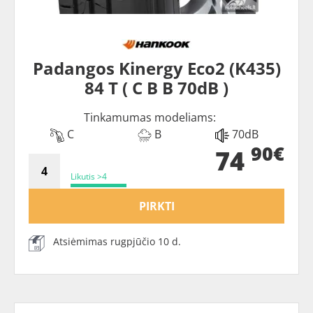
Padangos Kinergy Eco2 (K435)
84 T ( C B B 70dB )
Tinkamumas modeliams:
C
B
70dB
90€
74
Likutis >4
PIRKTI
Atsiėmimas rugpjūčio 10 d.