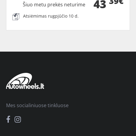
39€
43
Šiuo metu prekės neturime
Atsiėmimas rugpjūčio 10 d.
Mes socialiniuose tinkluose