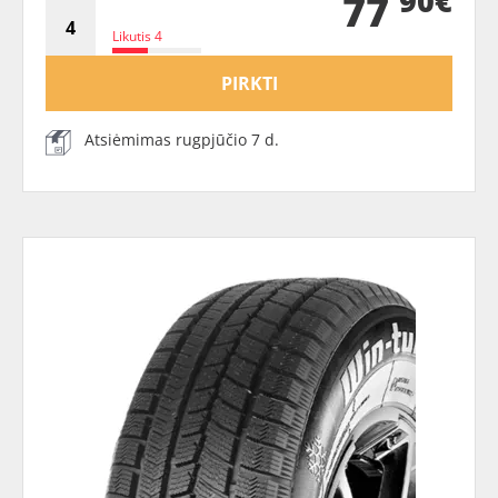
90€
77
Likutis 4
PIRKTI
Atsiėmimas rugpjūčio 7 d.