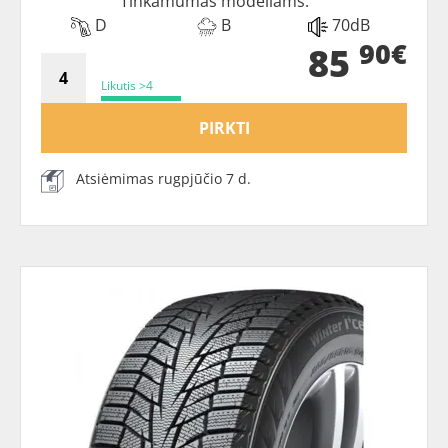
Tinkamumas modeliams:
D
B
70dB
90€
85
Likutis >4
PIRKTI
Atsiėmimas rugpjūčio 7 d.