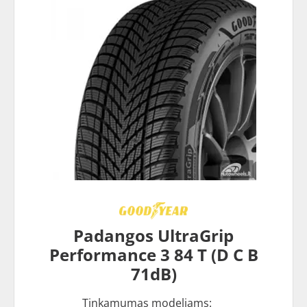
Padangos UltraGrip
Performance 3 84 T (D C B
71dB)
Tinkamumas modeliams: