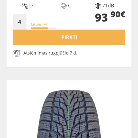
D
C
71dB
90€
93
Likutis >4
PIRKTI
Atsiėmimas rugpjūčio 7 d.