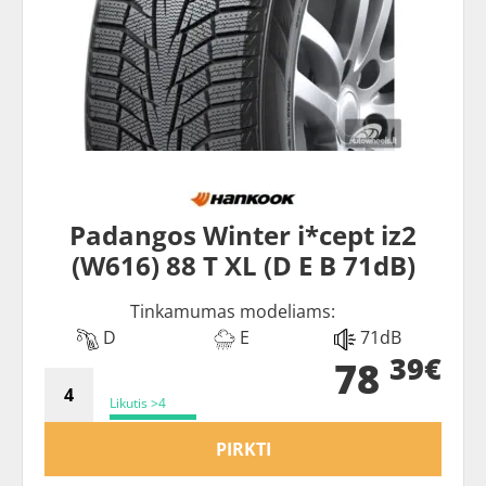
Padangos Winter i*cept iz2
(W616) 88 T XL (D E B 71dB)
Tinkamumas modeliams:
D
E
71dB
39€
78
Likutis >4
PIRKTI