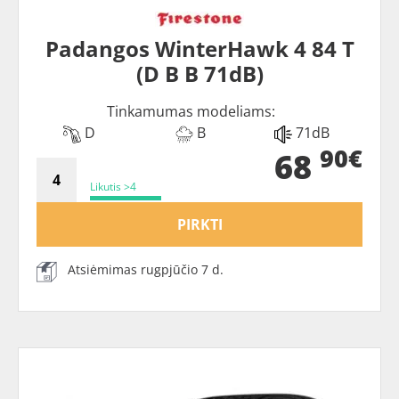
Padangos WinterHawk 4 84 T
(D B B 71dB)
Tinkamumas modeliams:
D
B
71dB
90€
68
Likutis >4
PIRKTI
Atsiėmimas rugpjūčio 7 d.