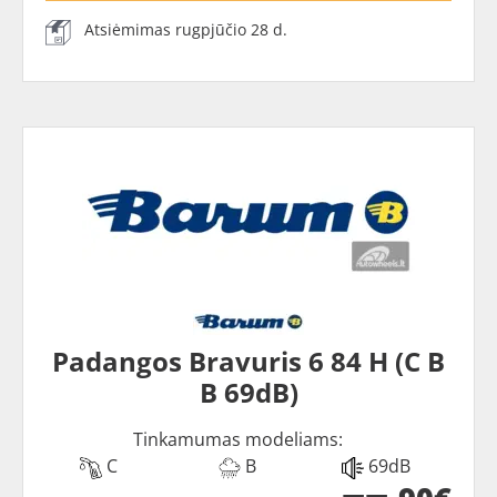
Atsiėmimas rugpjūčio 28 d.
Padangos Bravuris 6 84 H (C B
B 69dB)
Tinkamumas modeliams:
C
B
69dB