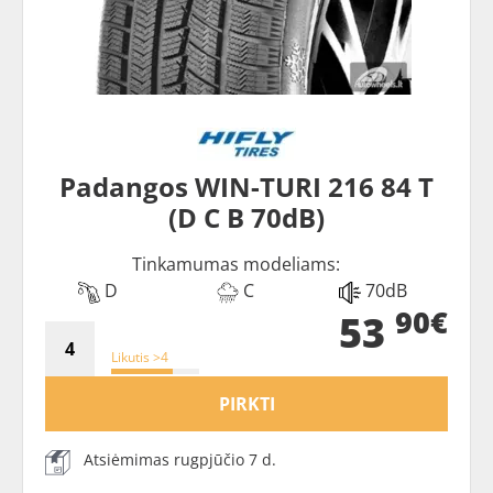
Padangos WIN-TURI 216 84 T
(D C B 70dB)
Tinkamumas modeliams:
D
C
70dB
90€
53
Likutis >4
PIRKTI
Atsiėmimas rugpjūčio 7 d.