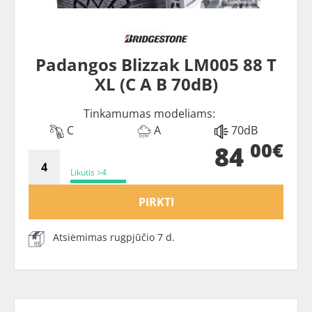
Padangos Blizzak LM005 88 T
XL (C A B 70dB)
Tinkamumas modeliams:
C
A
70dB
00€
84
Likutis >4
PIRKTI
Atsiėmimas rugpjūčio 7 d.