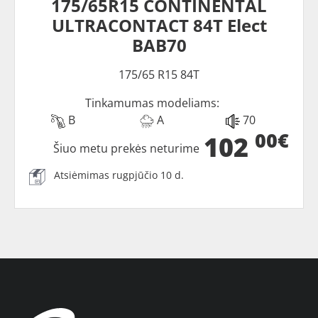
175/65R15 CONTINENTAL
ULTRACONTACT 84T Elect
BAB70
175/65 R15 84T
Tinkamumas modeliams:
B
A
70
00€
102
Šiuo metu prekės neturime
Atsiėmimas rugpjūčio 10 d.