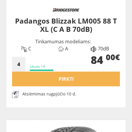
Padangos Blizzak LM005 88 T
XL (C A B 70dB)
Tinkamumas modeliams:
C
A
70dB
00€
84
Likutis >4
PIRKTI
Atsiėmimas rugpjūčio 10 d.