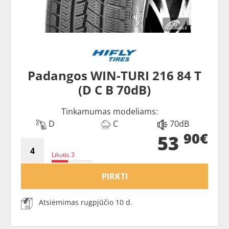
Padangos WIN-TURI 216 84 T
(D C B 70dB)
Tinkamumas modeliams:
D
C
70dB
90€
53
Likutis 3
PIRKTI
Atsiėmimas rugpjūčio 10 d.