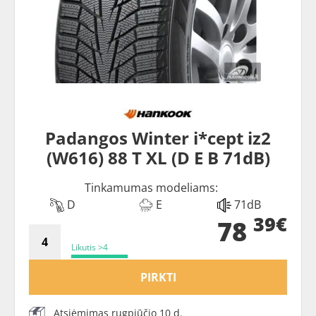
Padangos Winter i*cept iz2
(W616) 88 T XL (D E B 71dB)
Tinkamumas modeliams:
D
E
71dB
39€
78
Likutis >4
PIRKTI
Atsiėmimas rugpjūčio 10 d.