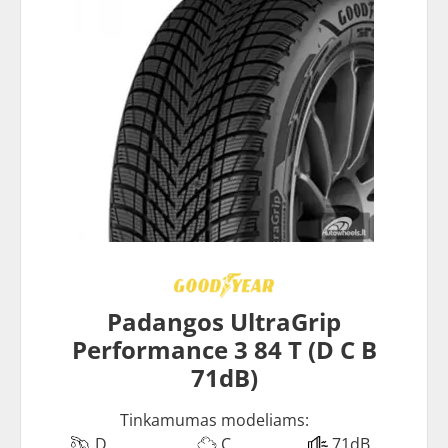
Padangos UltraGrip
Performance 3 84 T (D C B
71dB)
Tinkamumas modeliams:
D
C
71dB