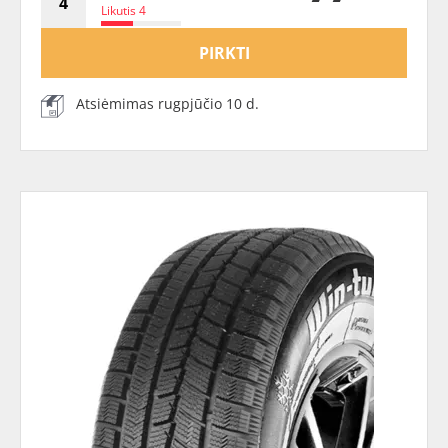
Likutis 4
PIRKTI
Atsiėmimas rugpjūčio 10 d.