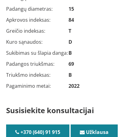
Padangų diametras:
15
Apkrovos indeksas:
84
Greičio indeksas:
T
Kuro sąnaudos:
D
Sukibimas su šlapia danga:
B
Padangos triukšmas:
69
Triukšmo indeksas:
B
Pagaminimo metai:
2022
Susisiekite konsultacijai
+370 (640) 91 915
Užklausa