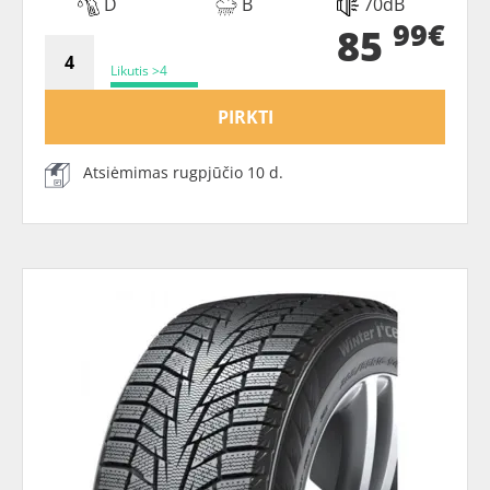
D
B
70dB
99€
85
Likutis >4
PIRKTI
Atsiėmimas rugpjūčio 10 d.