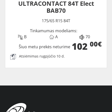
ULTRACONTACT 84T Elect
BAB70
175/65 R15 84T
Tinkamumas modeliams:
B
A
70
00€
102
Šiuo metu prekės neturime
Atsiėmimas rugpjūčio 10 d.