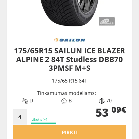
175/65R15 SAILUN ICE BLAZER
ALPINE 2 84T Studless DBB70
3PMSF M+S
175/65 R15 84T
Tinkamumas modeliams:
D
B
70
09€
53
Likutis >4
PIRKTI