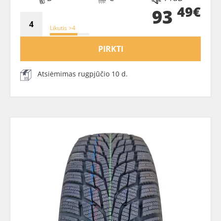
49€
93
Likutis >4
PIRKTI
Atsiėmimas rugpjūčio 10 d.