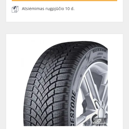
Atsiėmimas rugpjūčio 10 d.