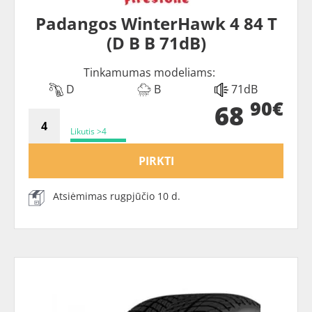
Padangos WinterHawk 4 84 T
(D B B 71dB)
Tinkamumas modeliams:
D
B
71dB
90€
68
Likutis >4
PIRKTI
Atsiėmimas rugpjūčio 10 d.