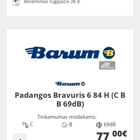
Atsiėmimas rugpjūčio 28 d.
Padangos Bravuris 6 84 H (C B
B 69dB)
Tinkamumas modeliams:
C
B
69dB
00€
77