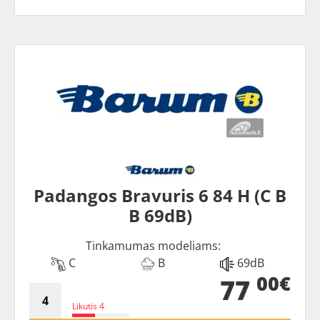
Padangos Bravuris 6 84 H (C B
B 69dB)
Tinkamumas modeliams:
C
B
69dB
00€
77
Likutis 4