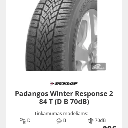
Padangos Winter Response 2
84 T (D B 70dB)
Tinkamumas modeliams:
D
B
70dB