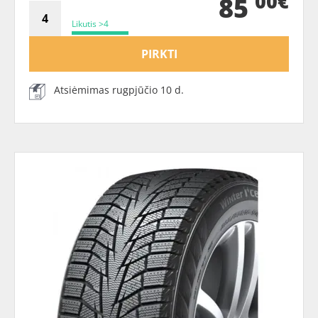
00€
85
Likutis >4
PIRKTI
Atsiėmimas rugpjūčio 10 d.