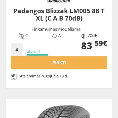
Padangos Blizzak LM005 88 T
XL (C A B 70dB)
Tinkamumas modeliams:
C
A
70dB
59€
83
Likutis >4
PIRKTI
Atsiėmimas rugpjūčio 10 d.