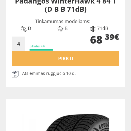
Padangos WinterHawk 4 84 T
(D B B 71dB)
Tinkamumas modeliams:
D
B
71dB
39€
68
Likutis >4
PIRKTI
Atsiėmimas rugpjūčio 10 d.