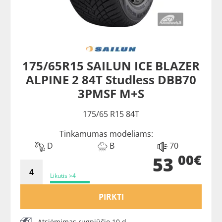
175/65R15 SAILUN ICE BLAZER
ALPINE 2 84T Studless DBB70
3PMSF M+S
175/65 R15 84T
Tinkamumas modeliams:
D
B
70
00€
53
Likutis >4
PIRKTI
Atsiėmimas rugpjūčio 10 d.