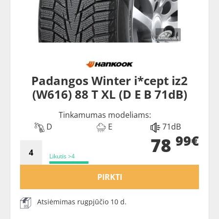
Padangos Winter i*cept iz2
(W616) 88 T XL (D E B 71dB)
Tinkamumas modeliams:
D
E
71dB
99€
78
Likutis >4
PIRKTI
Atsiėmimas rugpjūčio 10 d.