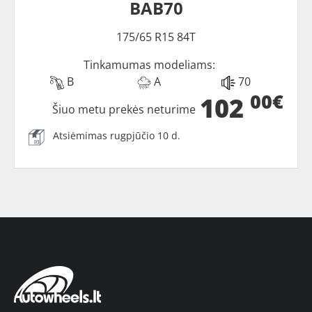
BAB70
175/65 R15 84T
Tinkamumas modeliams:
B
A
70
00€
102
Šiuo metu prekės neturime
Atsiėmimas rugpjūčio 10 d.