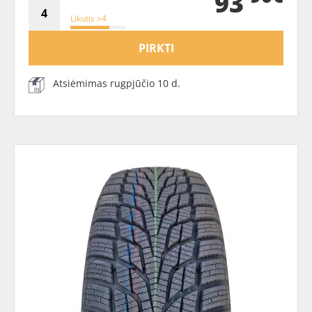
93
Likutis >4
PIRKTI
Atsiėmimas rugpjūčio 10 d.