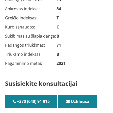
Apkrovos indeksas:
84
Greičio indeksas:
T
Kuro sąnaudos:
C
Sukibimas su šlapia danga:
B
Padangos triukšmas:
71
Triukšmo indeksas:
B
Pagaminimo metai:
2021
Susisiekite konsultacijai
+370 (640) 91 915
Užklausa