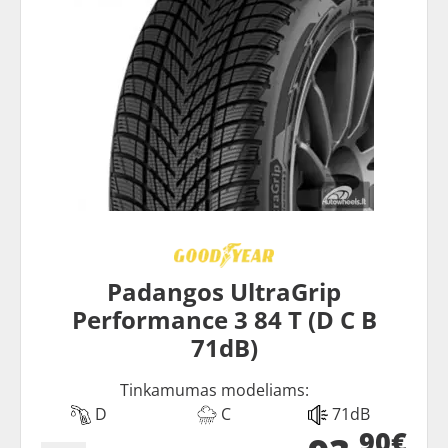
Padangos UltraGrip
Performance 3 84 T (D C B
71dB)
Tinkamumas modeliams:
D
C
71dB
90€