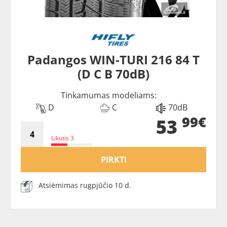
Padangos WIN-TURI 216 84 T
(D C B 70dB)
Tinkamumas modeliams:
D
C
70dB
99€
53
Likutis 3
PIRKTI
Atsiėmimas rugpjūčio 10 d.