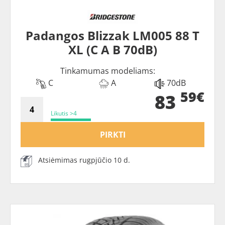
Padangos Blizzak LM005 88 T
XL (C A B 70dB)
Tinkamumas modeliams:
C
A
70dB
59€
83
Likutis >4
PIRKTI
Atsiėmimas rugpjūčio 10 d.