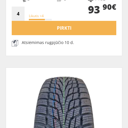
90€
93
Likutis >4
PIRKTI
Atsiėmimas rugpjūčio 10 d.