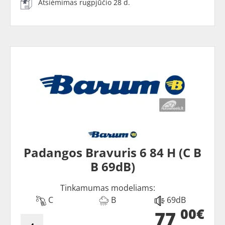
Atsiėmimas rugpjūčio 28 d.
Padangos Bravuris 6 84 H (C B
B 69dB)
Tinkamumas modeliams:
C
B
69dB
00€
77