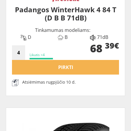
Padangos WinterHawk 4 84 T
(D B B 71dB)
Tinkamumas modeliams:
D
B
71dB
39€
68
Likutis >4
PIRKTI
Atsiėmimas rugpjūčio 10 d.