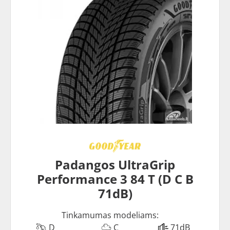
Padangos UltraGrip
Performance 3 84 T (D C B
71dB)
Tinkamumas modeliams:
D
C
71dB