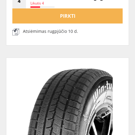
Likutis 4
PIRKTI
Atsiėmimas rugpjūčio 10 d.