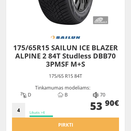
175/65R15 SAILUN ICE BLAZER
ALPINE 2 84T Studless DBB70
3PMSF M+S
175/65 R15 84T
Tinkamumas modeliams:
D
B
70
90€
53
Likutis >4
PIRKTI