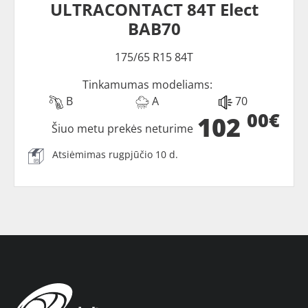
ULTRACONTACT 84T Elect
BAB70
175/65 R15 84T
Tinkamumas modeliams:
B
A
70
00€
102
Šiuo metu prekės neturime
Atsiėmimas rugpjūčio 10 d.