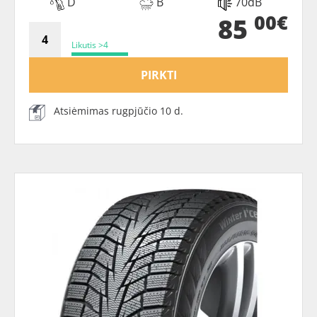
D
B
70dB
00€
85
Likutis >4
PIRKTI
Atsiėmimas rugpjūčio 10 d.