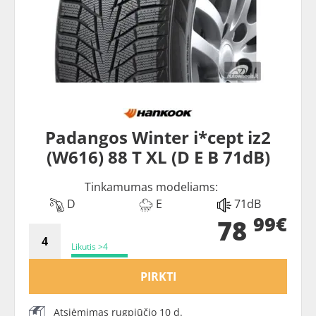
Padangos Winter i*cept iz2
(W616) 88 T XL (D E B 71dB)
Tinkamumas modeliams:
D
E
71dB
99€
78
Likutis >4
PIRKTI
Atsiėmimas rugpjūčio 10 d.