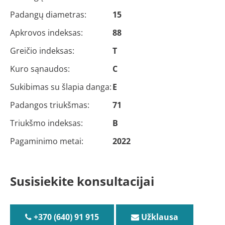
Padangų diametras:
15
Apkrovos indeksas:
88
Greičio indeksas:
T
Kuro sąnaudos:
C
Sukibimas su šlapia danga:
E
Padangos triukšmas:
71
Triukšmo indeksas:
B
Pagaminimo metai:
2022
Susisiekite konsultacijai
+370 (640) 91 915
Užklausa