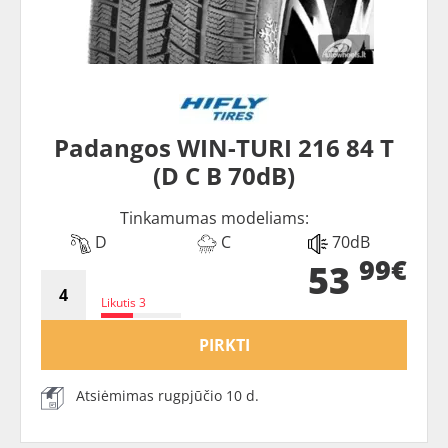
Padangos WIN-TURI 216 84 T
(D C B 70dB)
Tinkamumas modeliams:
D
C
70dB
99€
53
Likutis 3
PIRKTI
Atsiėmimas rugpjūčio 10 d.