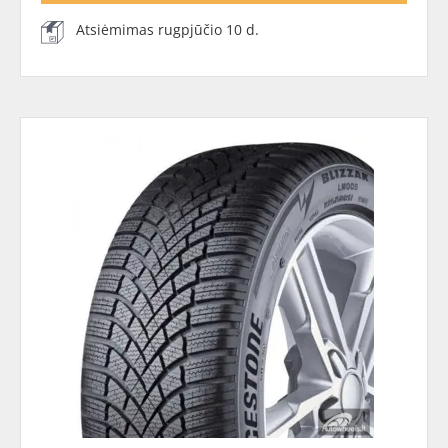
Atsiėmimas rugpjūčio 10 d.