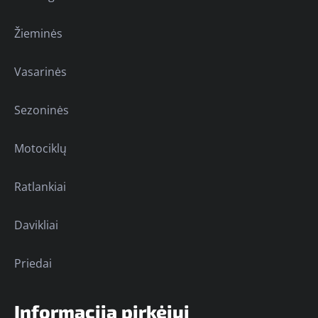
Žieminės
Vasarinės
Sezoninės
Motociklų
Ratlankiai
Davikliai
Priedai
Informacija pirkėjui