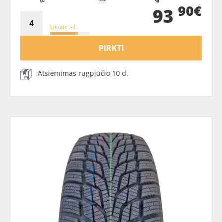
90€
93
Likutis >4
PIRKTI
Atsiėmimas rugpjūčio 10 d.