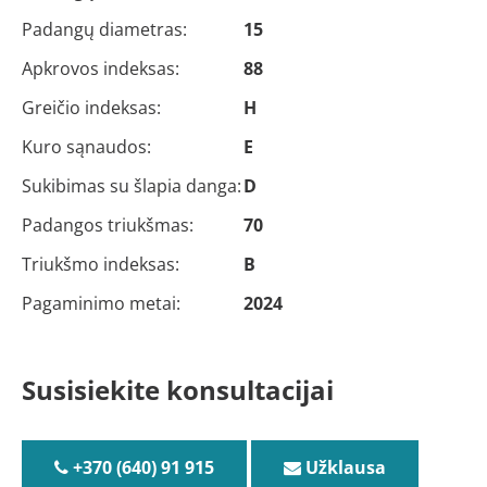
Padangų diametras:
15
Apkrovos indeksas:
88
Greičio indeksas:
H
Kuro sąnaudos:
E
Sukibimas su šlapia danga:
D
Padangos triukšmas:
70
Triukšmo indeksas:
B
Pagaminimo metai:
2024
Susisiekite konsultacijai
+370 (640) 91 915
Užklausa