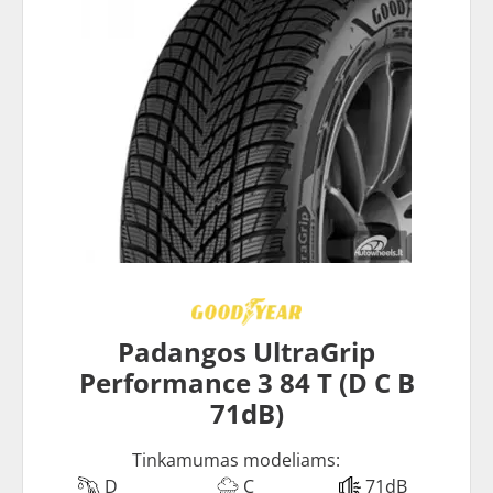
Padangos UltraGrip
Performance 3 84 T (D C B
71dB)
Tinkamumas modeliams:
D
C
71dB