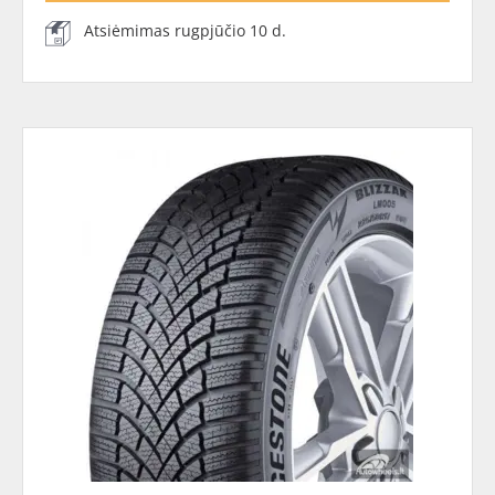
Atsiėmimas rugpjūčio 10 d.