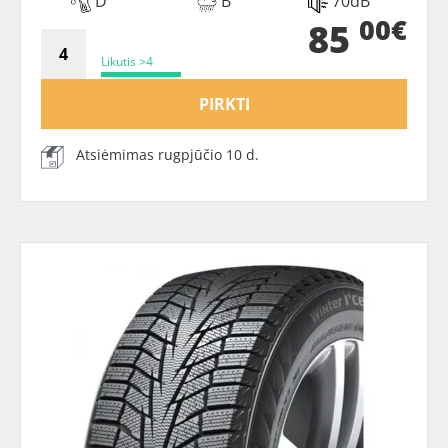
D
B
70dB
00€
85
Likutis >4
PIRKTI
Atsiėmimas rugpjūčio 10 d.