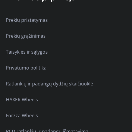
Prekių pristatymas
Prekių grąžinimas
Taisyklės ir sąlygos
Privatumo politika
Ratlankių ir padangų dydžių skaičiuoklė
HAXER Wheels
Forzza Wheels
PCD ratlankių ir padangų išmatavimai