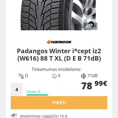
Padangos Winter i*cept iz2
(W616) 88 T XL (D E B 71dB)
Tinkamumas modeliams:
D
E
71dB
99€
78
Likutis >4
PIRKTI
Atsiėmimas rugpjūčio 10 d.