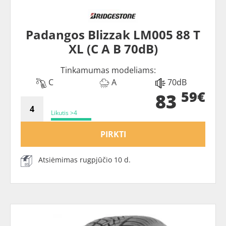
Padangos Blizzak LM005 88 T
XL (C A B 70dB)
Tinkamumas modeliams:
C
A
70dB
59€
83
Likutis >4
PIRKTI
Atsiėmimas rugpjūčio 10 d.