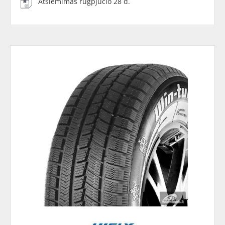
Atsiėmimas rugpjūčio 28 d.