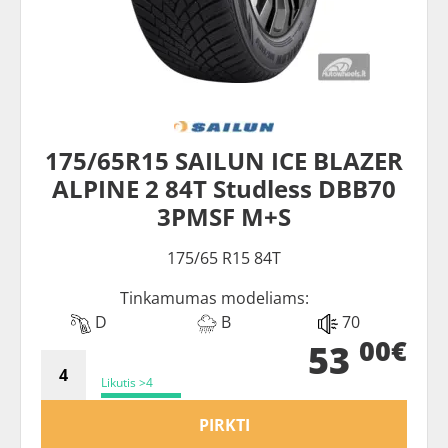
175/65R15 SAILUN ICE BLAZER
ALPINE 2 84T Studless DBB70
3PMSF M+S
175/65 R15 84T
Tinkamumas modeliams:
D
B
70
00€
53
Likutis >4
PIRKTI