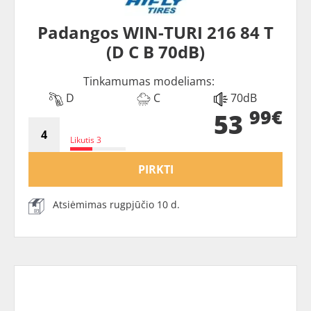
Padangos WIN-TURI 216 84 T
(D C B 70dB)
Tinkamumas modeliams:
D
C
70dB
99€
53
Likutis 3
PIRKTI
Atsiėmimas rugpjūčio 10 d.