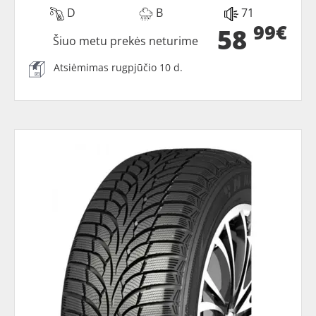
D
B
71
99€
58
Šiuo metu prekės neturime
Atsiėmimas rugpjūčio 10 d.