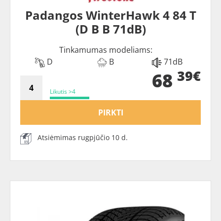
Padangos WinterHawk 4 84 T
(D B B 71dB)
Tinkamumas modeliams:
D
B
71dB
39€
68
Likutis >4
PIRKTI
Atsiėmimas rugpjūčio 10 d.