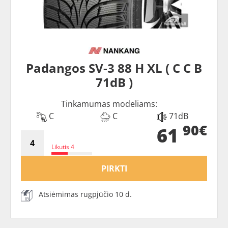
Padangos SV-3 88 H XL ( C C B
71dB )
Tinkamumas modeliams:
C
C
71dB
90€
61
Likutis 4
PIRKTI
Atsiėmimas rugpjūčio 10 d.