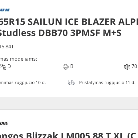
65R15 SAILUN ICE BLAZER ALP
Studless DBB70 3PMSF M+S
15 84T
mas modeliams:
D
B
70
ėmimas rugpjūčio 10 d.
Pristatymas rugpjūčio 11 d.
ngos Blizzak LM005 88 T XL (C