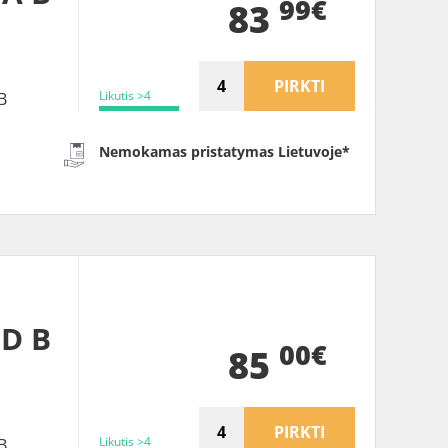
99€
83
PIRKTI
Likutis >4
B
Nemokamas pristatymas Lietuvoje*
(D B
00€
85
PIRKTI
Likutis >4
B