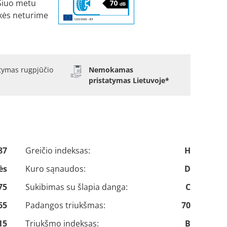
Šiuo metu
kės neturime
atymas rugpjūčio
Nemokamas
pristatymas Lietuvoje*
87
Greičio indeksas:
H
ės
Kuro sąnaudos:
D
75
Sukibimas su šlapia danga:
C
65
Padangos triukšmas:
70
15
Triukšmo indeksas:
B