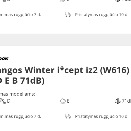
ėmimas rugpjūčio 7 d.
Pristatymas rugpjūčio 10 d.
ngos Winter i*cept iz2 (W616)
D E B 71dB)
mas modeliams:
D
E
71d
ėmimas rugpjūčio 7 d.
Pristatymas rugpjūčio 10 d.