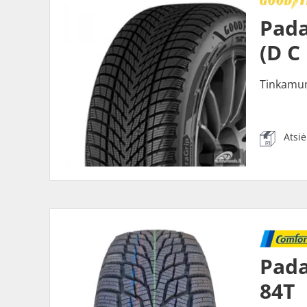
Pada
(D C
Tinkamu
Atsi
Pad
84T