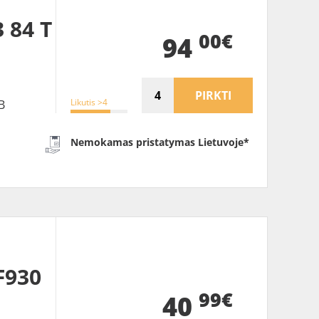
 84 T
00€
94
PIRKTI
Likutis >4
B
Nemokamas pristatymas Lietuvoje*
F930
99€
40