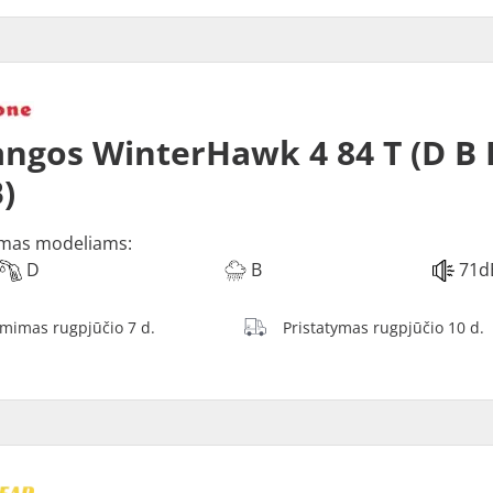
ngos WinterHawk 4 84 T (D B 
)
mas modeliams:
D
B
71d
ėmimas rugpjūčio 7 d.
Pristatymas rugpjūčio 10 d.