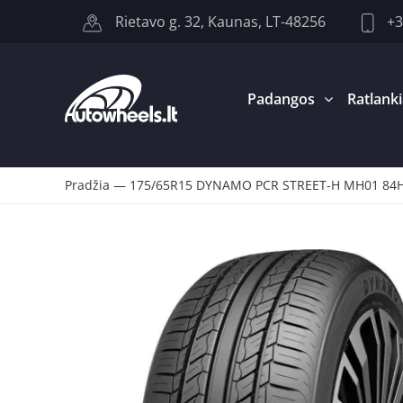
+3
Rietavo g. 32, Kaunas, LT-48256
Padangos
Ratlanki
Pradžia
—
175/65R15 DYNAMO PCR STREET-H MH01 84