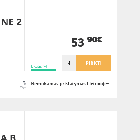
INE 2
90€
53
PIRKTI
Likutis >4
Nemokamas pristatymas Lietuvoje*
 A B