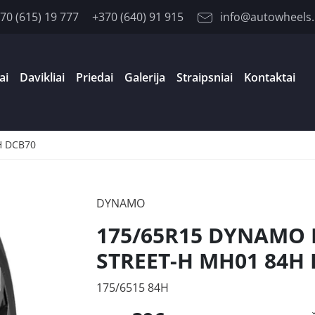
70 (615) 19 777
+370 (640) 91 915
info@autowheels.
ai
Davikliai
Priedai
Galerija
Straipsniai
Kontaktai
H DCB70
DYNAMO
175/65R15 DYNAMO 
STREET-H MH01 84H
175/6515 84H