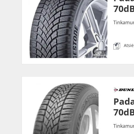
70dB
Tinkamu
Atsi
Pada
70dB
Tinkamu