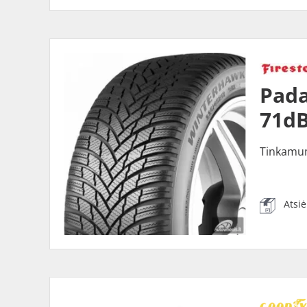
Pada
71dB
Tinkamu
Atsi