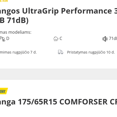
ngos UltraGrip Performance 3
 B 71dB)
mas modeliams:
D
C
71d
ėmimas rugpjūčio 7 d.
Pristatymas rugpjūčio 10 d.
anga 175/65R15 COMFORSER C