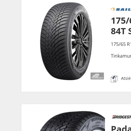
175/
84T 
175/65 R
Tinkamu
Atsi
Pada