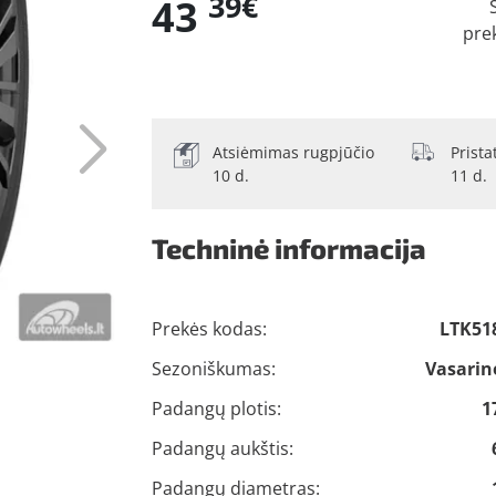
39€
43
pre
Atsiėmimas rugpjūčio
Prist
10 d.
11 d.
Techninė informacija
Prekės kodas:
LTK51
Sezoniškumas:
Vasarin
Padangų plotis:
1
Padangų aukštis:
Padangų diametras: