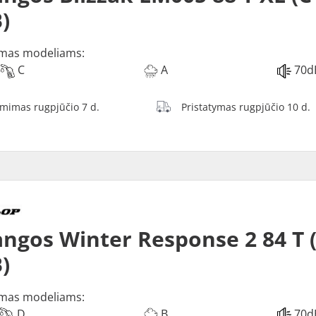
)
mas modeliams:
C
A
70d
ėmimas rugpjūčio 7 d.
Pristatymas rugpjūčio 10 d.
ngos Winter Response 2 84 T 
)
mas modeliams:
D
B
70d