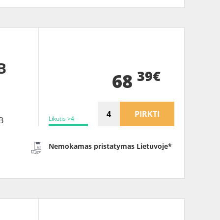
B
39€
68
PIRKTI
Likutis >4
B
Nemokamas pristatymas Lietuvoje*