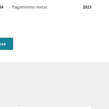
84
Pagaminimo metai:
2023
usa