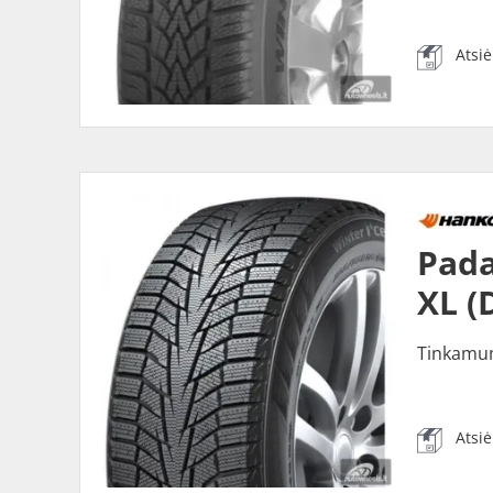
Atsi
Pada
XL (
Tinkamu
Atsi