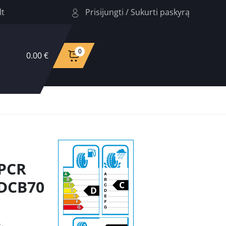
Prisijungti
/
Sukurti paskyrą
lt
0
0.00 €
PCR
 DCB70