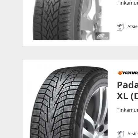
Tinkamu
Atsi
Pada
XL (
Tinkamu
Atsi