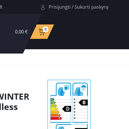
Prisijungti
/
Sukurti paskyrą
lt
0
0.00 €
WINTER
less