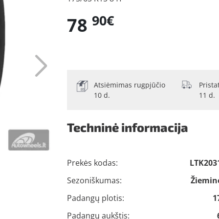
90€
78
Atsiėmimas rugpjūčio
Prist
10 d.
11 d.
Techninė informacija
Prekės kodas:
LTK203
Sezoniškumas:
Žiemin
Padangų plotis:
1
Padangų aukštis: