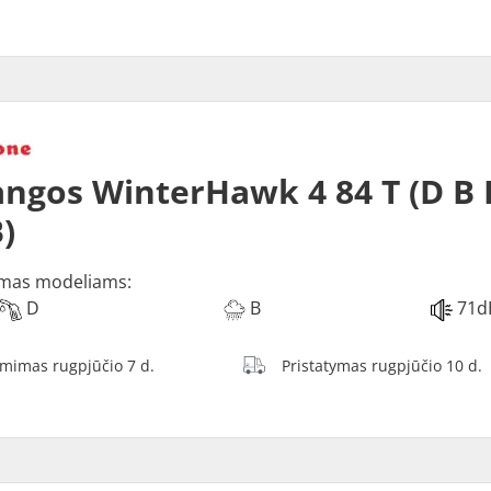
ngos WinterHawk 4 84 T (D B 
)
mas modeliams:
D
B
71d
ėmimas rugpjūčio 7 d.
Pristatymas rugpjūčio 10 d.