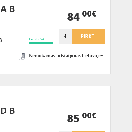
 A B
00€
84
PIRKTI
Likutis >4
B
Nemokamas pristatymas Lietuvoje*
(D B
00€
85