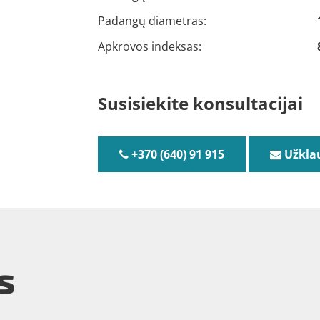
Padangų diametras:
Apkrovos indeksas:
Susisiekite konsultacijai
+370 (640) 91 915
Užkla
s