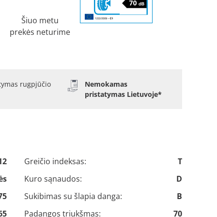
Šiuo metu
prekės neturime
atymas rugpjūčio
Nemokamas
pristatymas Lietuvoje*
12
Greičio indeksas:
T
ės
Kuro sąnaudos:
D
75
Sukibimas su šlapia danga:
B
65
Padangos triukšmas:
70