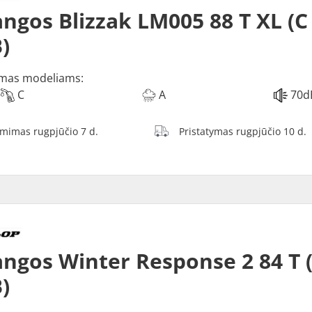
ngos Blizzak LM005 88 T XL (C
)
mas modeliams:
C
A
70d
ėmimas rugpjūčio 7 d.
Pristatymas rugpjūčio 10 d.
ngos Winter Response 2 84 T 
)