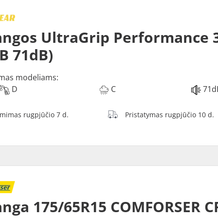
ngos UltraGrip Performance 3
 B 71dB)
mas modeliams:
D
C
71d
ėmimas rugpjūčio 7 d.
Pristatymas rugpjūčio 10 d.
anga 175/65R15 COMFORSER C