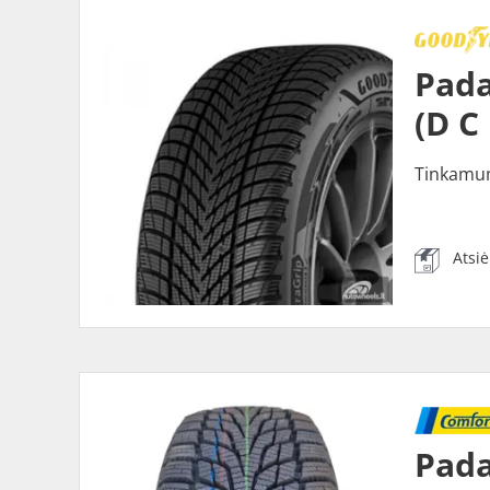
Pada
(D C
Tinkamu
Atsi
Pad