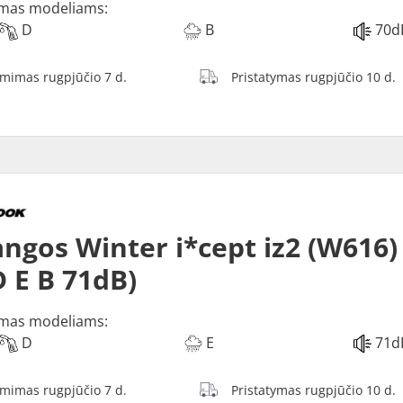
mas modeliams:
D
B
70d
ėmimas rugpjūčio 7 d.
Pristatymas rugpjūčio 10 d.
ngos Winter i*cept iz2 (W616)
D E B 71dB)
mas modeliams:
D
E
71d
ėmimas rugpjūčio 7 d.
Pristatymas rugpjūčio 10 d.