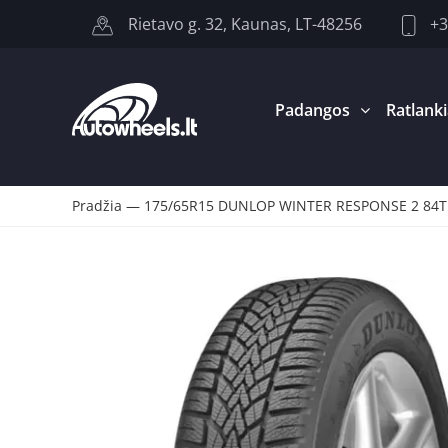
+3
Rietavo g. 32, Kaunas, LT-48256
Padangos
Ratlanki
Pradžia
—
175/65R15 DUNLOP WINTER RESPONSE 2 84T