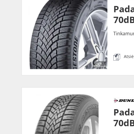
Pada
70dB
Tinkamu
Atsi
Pada
70dB