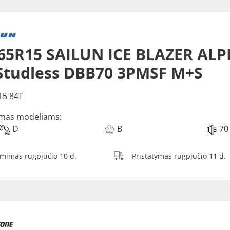
65R15 SAILUN ICE BLAZER ALP
Studless DBB70 3PMSF M+S
15 84T
mas modeliams:
D
B
70
ėmimas rugpjūčio 10 d.
Pristatymas rugpjūčio 11 d.