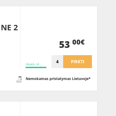
INE 2
00€
53
PIRKTI
Likutis >4
Nemokamas pristatymas Lietuvoje*