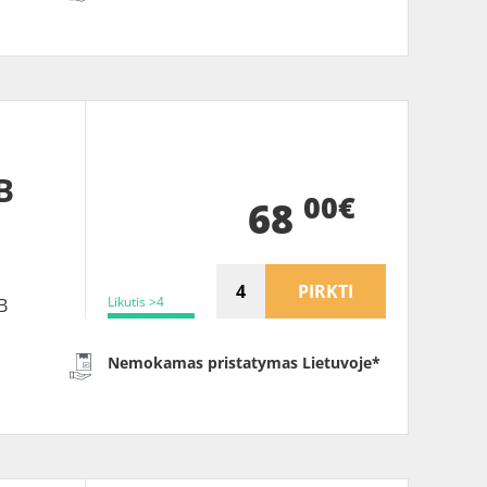
B
00€
68
PIRKTI
Likutis >4
B
Nemokamas pristatymas Lietuvoje*