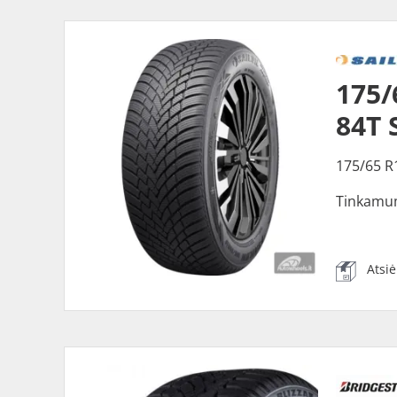
175/
84T 
175/65 R
Tinkamu
Atsi