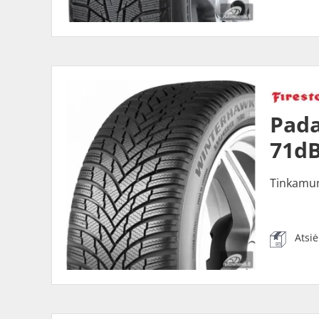
Pada
71dB
Tinkamu
Atsi