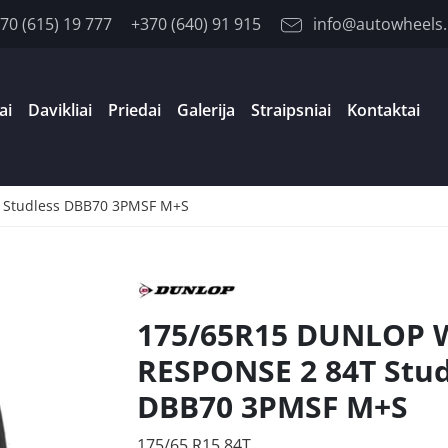
70 (615) 19 777
+370 (640) 91 915
info@autowheels.
ai
Davikliai
Priedai
Galerija
Straipsniai
Kontaktai
 Studless DBB70 3PMSF M+S
175/65R15 DUNLOP 
RESPONSE 2 84T Stud
DBB70 3PMSF M+S
175/65 R15 84T