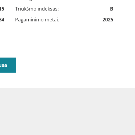
15
Triukšmo indeksas:
B
84
Pagaminimo metai:
2025
usa