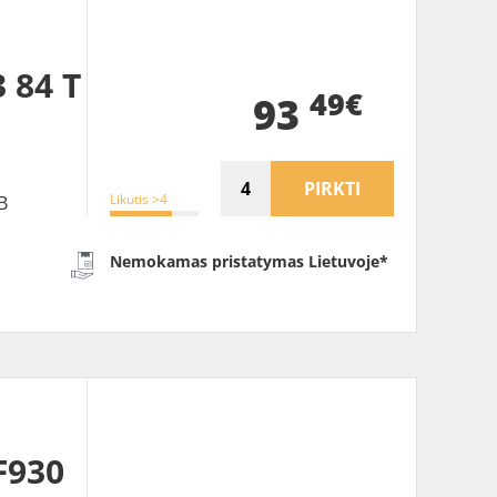
 84 T
49€
93
PIRKTI
Likutis >4
B
Nemokamas pristatymas Lietuvoje*
F930