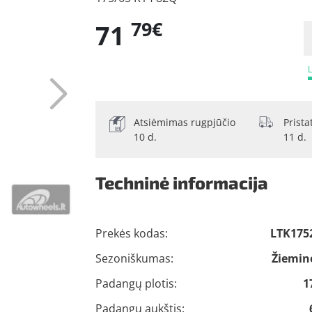
79€
71
L
Atsiėmimas rugpjūčio
Prist
10 d.
11 d.
Techninė informacija
Prekės kodas:
LTK175
Sezoniškumas:
Žiemin
Padangų plotis:
1
Padangų aukštis: