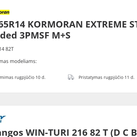
/65R14 KORMORAN EXTREME S
dded 3PMSF M+S
14 82T
mas modeliams:
ėmimas rugpjūčio 10 d.
Pristatymas rugpjūčio 11 d.
ngos WIN-TURI 216 82 T (D C 