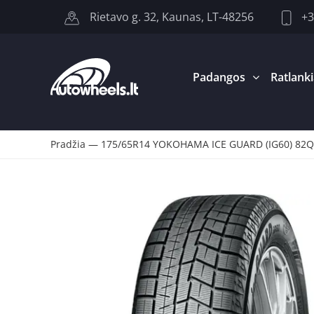
+3
Rietavo g. 32, Kaunas, LT-48256
Padangos
Ratlanki
Pradžia
—
175/65R14 YOKOHAMA ICE GUARD (IG60) 82Q 