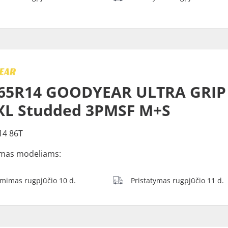
65R14 GOODYEAR ULTRA GRIP 
XL Studded 3PMSF M+S
14 86T
mas modeliams:
ėmimas rugpjūčio 10 d.
Pristatymas rugpjūčio 11 d.