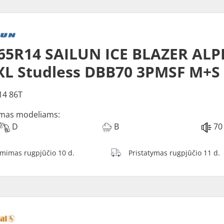
65R14 SAILUN ICE BLAZER ALP
XL Studless DBB70 3PMSF M+S
14 86T
mas modeliams:
D
B
70
ėmimas rugpjūčio 10 d.
Pristatymas rugpjūčio 11 d.