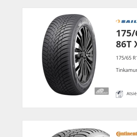
175/
86T 
175/65 R
Tinkamu
Atsi