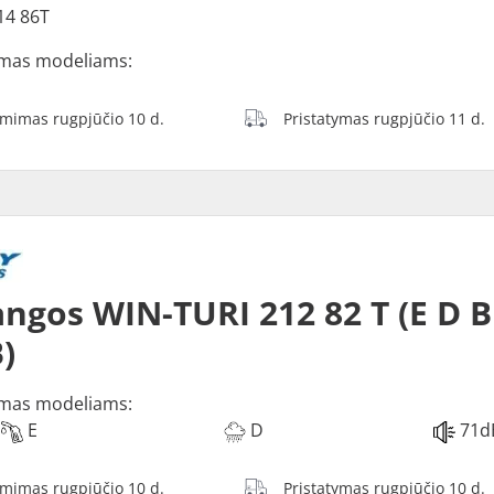
14 86T
mas modeliams:
ėmimas rugpjūčio 10 d.
Pristatymas rugpjūčio 11 d.
ngos WIN-TURI 212 82 T (E D B
)
mas modeliams:
E
D
71d
ėmimas rugpjūčio 10 d.
Pristatymas rugpjūčio 10 d.