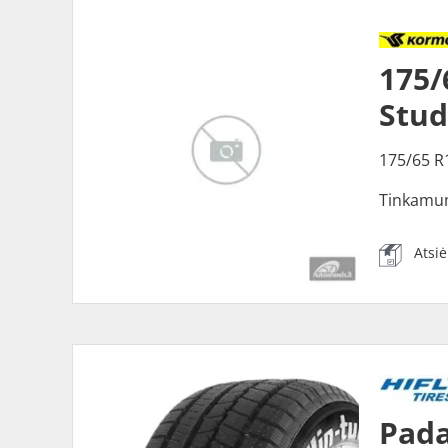
175
Stu
175/65 R
Tinkamu
Atsi
Pada