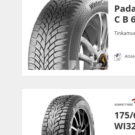
Pada
C B 
Tinkamu
Atsi
175
WI32