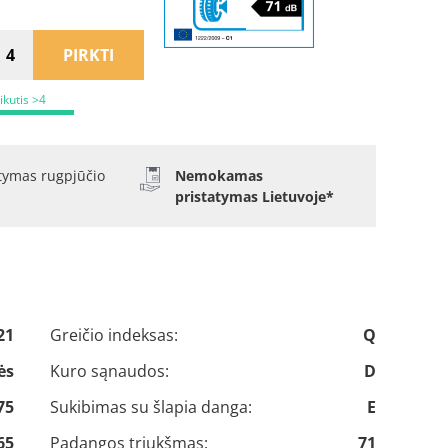
PIRKTI
ikutis >4
atymas rugpjūčio
Nemokamas
pristatymas Lietuvoje*
21
Greičio indeksas:
Q
ės
Kuro sąnaudos:
D
75
Sukibimas su šlapia danga:
E
65
Padangos triukšmas:
71