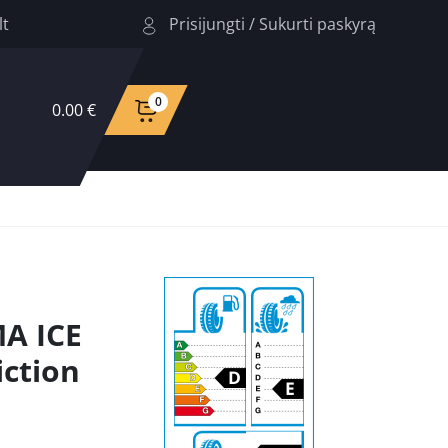
Prisijungti
/
Sukurti paskyrą
lt
0
0.00 €
A ICE
iction