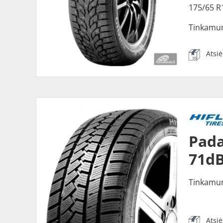
175/65 R
Tinkamu
Atsi
Pada
71dB
Tinkamu
Atsi