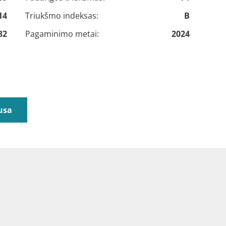
14
Triukšmo indeksas:
B
82
Pagaminimo metai:
2024
usa