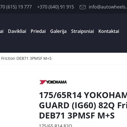
70 (615) 19 777
+370 (640) 91 915
info@autowheels.
ai
Davikliai
Priedai
Galerija
Straipsniai
Kontaktai
Friction DEB71 3PMSF M+S
175/65R14 YOKOHAM
GUARD (IG60) 82Q Fr
DEB71 3PMSF M+S
175/65 R14 82Q