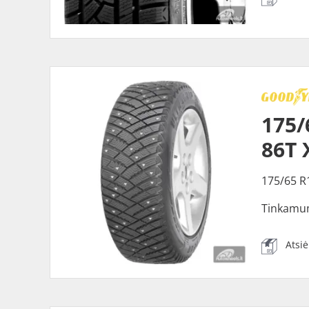
175/
86T 
175/65 R
Tinkamu
Atsi