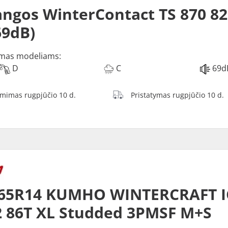
ngos WinterContact TS 870 82
69dB)
mas modeliams:
D
C
69d
ėmimas rugpjūčio 10 d.
Pristatymas rugpjūčio 10 d.
/65R14 KUMHO WINTERCRAFT I
 86T XL Studded 3PMSF M+S