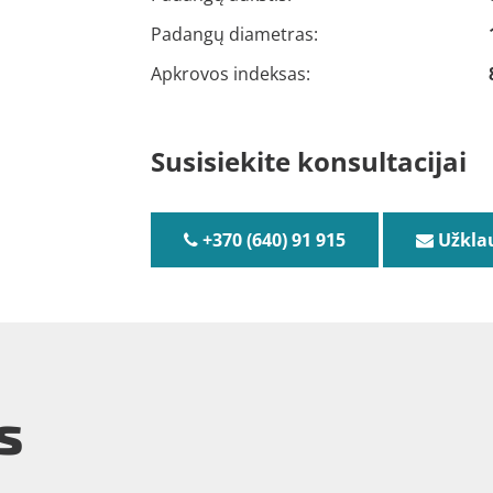
Padangų diametras:
Apkrovos indeksas:
Susisiekite konsultacijai
+370 (640) 91 915
Užkla
s