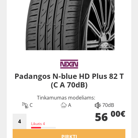
Padangos N-blue HD Plus 82 T
(C A 70dB)
Tinkamumas modeliams:
C
A
70dB
00€
56
Likutis 4
PIRKTI