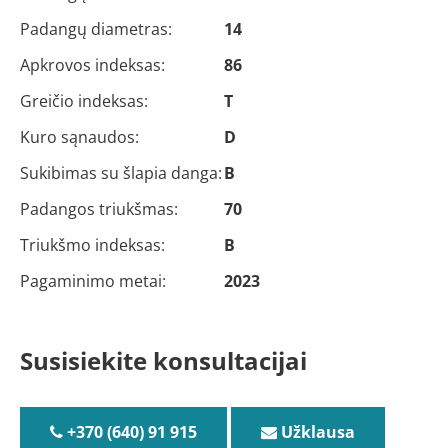
Padangų diametras:
14
Apkrovos indeksas:
86
Greičio indeksas:
T
Kuro sąnaudos:
D
Sukibimas su šlapia danga:
B
Padangos triukšmas:
70
Triukšmo indeksas:
B
Pagaminimo metai:
2023
Susisiekite konsultacijai
+370 (640) 91 915
Užklausa