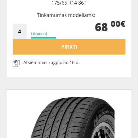
175/65 R14 86T
Tinkamumas modeliams:
00€
68
Likutis >4
PIRKTI
Atsiėmimas rugpjūčio 10 d.