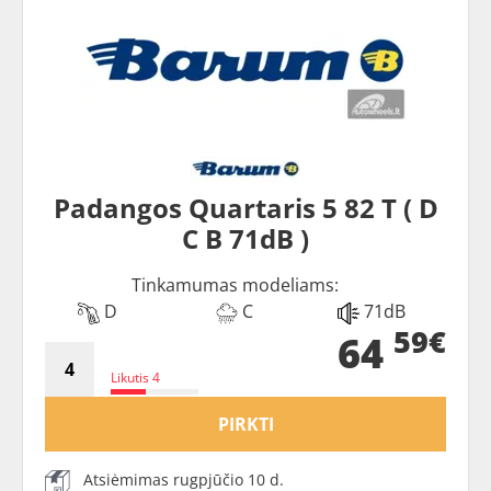
Padangos Quartaris 5 82 T ( D
C B 71dB )
Tinkamumas modeliams:
D
C
71dB
59€
64
Likutis 4
PIRKTI
Atsiėmimas rugpjūčio 10 d.