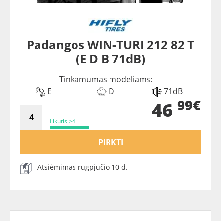
Padangos WIN-TURI 212 82 T
(E D B 71dB)
Tinkamumas modeliams:
E
D
71dB
99€
46
Likutis >4
PIRKTI
Atsiėmimas rugpjūčio 10 d.