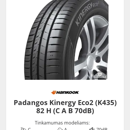
Padangos Kinergy Eco2 (K435)
82 H (C A B 70dB)
Tinkamumas modeliams:
C
A
70dB