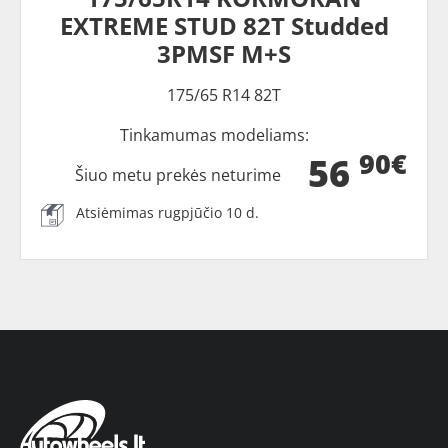
EXTREME STUD 82T Studded
3PMSF M+S
175/65 R14 82T
Tinkamumas modeliams:
90€
56
Šiuo metu prekės neturime
Atsiėmimas rugpjūčio 10 d.