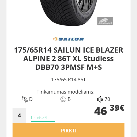
175/65R14 SAILUN ICE BLAZER
ALPINE 2 86T XL Studless
DBB70 3PMSF M+S
175/65 R14 86T
Tinkamumas modeliams:
D
B
70
39€
46
Likutis >4
PIRKTI