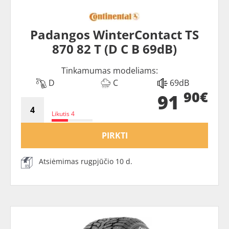
Padangos WinterContact TS
870 82 T (D C B 69dB)
Tinkamumas modeliams:
D
C
69dB
90€
91
Likutis 4
PIRKTI
Atsiėmimas rugpjūčio 10 d.