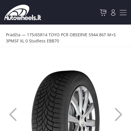
Pradžia
—
175/65R14 TOYO PCR OBSERVE S944 86T M+S
3PMSF XL 0 Studless EBB70