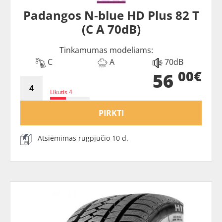
Padangos N-blue HD Plus 82 T
(C A 70dB)
Tinkamumas modeliams:
C
A
70dB
00€
56
Likutis 4
PIRKTI
Atsiėmimas rugpjūčio 10 d.