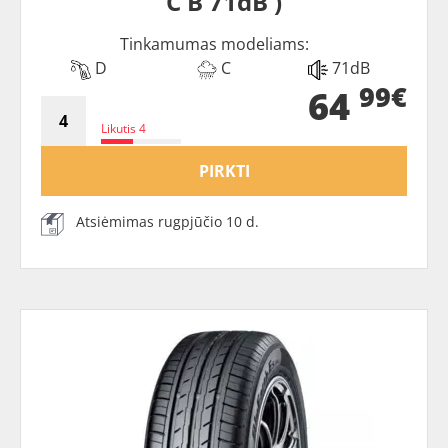
C B 71dB )
Tinkamumas modeliams:
D
C
71dB
99€
64
Likutis 4
PIRKTI
Atsiėmimas rugpjūčio 10 d.