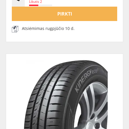
Likutis 2
PIRKTI
Atsiėmimas rugpjūčio 10 d.