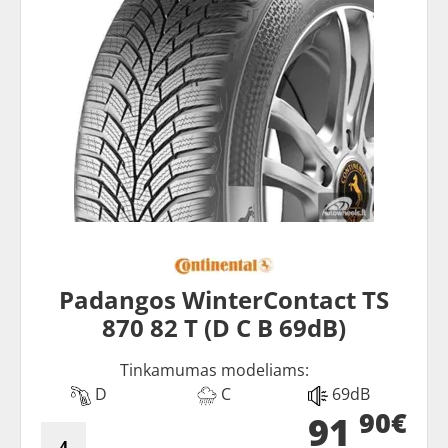
Padangos WinterContact TS
870 82 T (D C B 69dB)
Tinkamumas modeliams:
D
C
69dB
90€
91