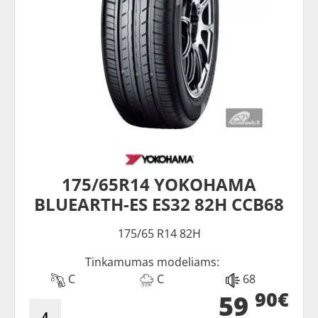
175/65R14 YOKOHAMA
BLUEARTH-ES ES32 82H CCB68
175/65 R14 82H
Tinkamumas modeliams:
C
C
68
90€
59