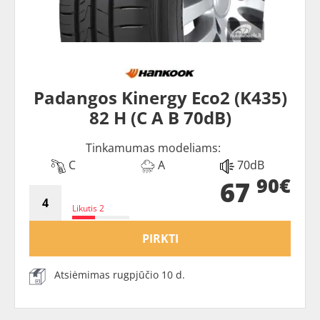
Padangos Kinergy Eco2 (K435)
82 H (C A B 70dB)
Tinkamumas modeliams:
C
A
70dB
90€
67
Likutis 2
PIRKTI
Atsiėmimas rugpjūčio 10 d.