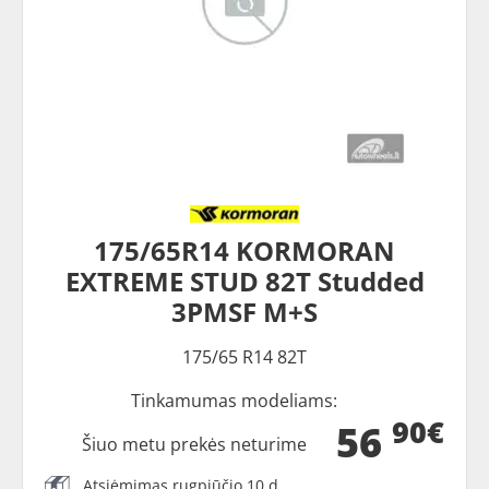
175/65R14 KORMORAN
EXTREME STUD 82T Studded
3PMSF M+S
175/65 R14 82T
Tinkamumas modeliams:
90€
56
Šiuo metu prekės neturime
Atsiėmimas rugpjūčio 10 d.