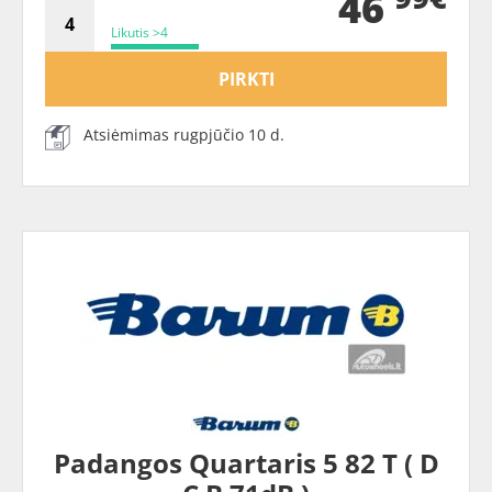
46
Likutis >4
PIRKTI
Atsiėmimas rugpjūčio 10 d.
Padangos Quartaris 5 82 T ( D