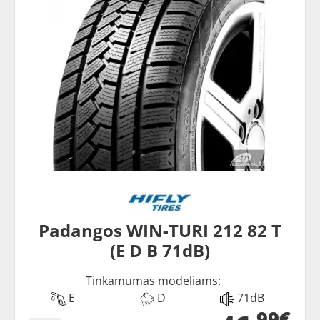
Padangos WIN-TURI 212 82 T
(E D B 71dB)
Tinkamumas modeliams:
E
D
71dB
99€