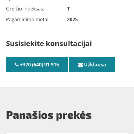
Greičio indeksas:
T
Pagaminimo metai:
2025
Susisiekite konsultacijai
+370 (640) 91 915
Užklausa
Panašios prekės