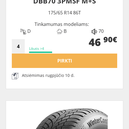
DBB70 3PMSF M+S
175/65 R14 86T
Tinkamumas modeliams:
D
B
70
90€
46
Likutis >4
PIRKTI
Atsiėmimas rugpjūčio 10 d.