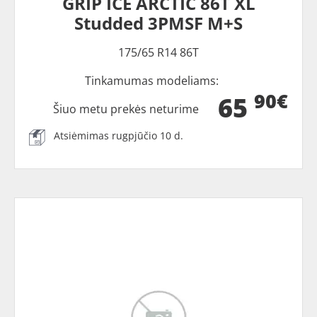
GRIP ICE ARCTIC 86T XL
Studded 3PMSF M+S
175/65 R14 86T
Tinkamumas modeliams:
90€
65
Šiuo metu prekės neturime
Atsiėmimas rugpjūčio 10 d.