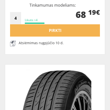
Tinkamumas modeliams:
19€
68
Likutis >4
PIRKTI
Atsiėmimas rugpjūčio 10 d.