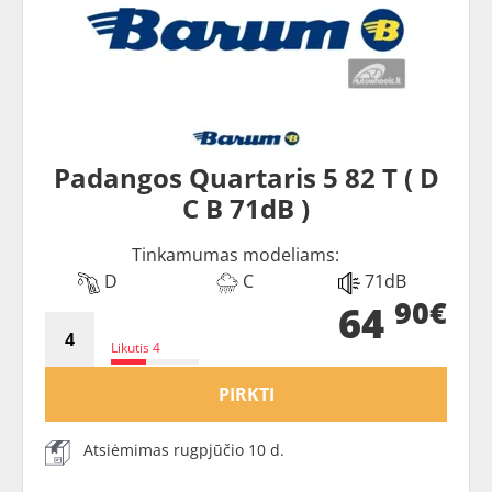
Padangos Quartaris 5 82 T ( D
C B 71dB )
Tinkamumas modeliams:
D
C
71dB
90€
64
Likutis 4
PIRKTI
Atsiėmimas rugpjūčio 10 d.