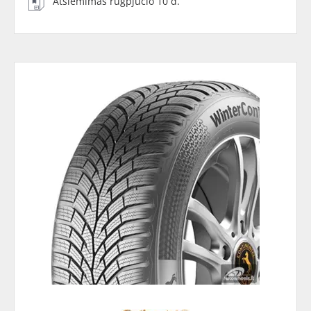
Atsiėmimas rugpjūčio 10 d.