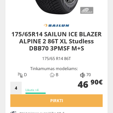
175/65R14 SAILUN ICE BLAZER
ALPINE 2 86T XL Studless
DBB70 3PMSF M+S
175/65 R14 86T
Tinkamumas modeliams:
D
B
70
90€
46
Likutis >4
PIRKTI