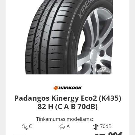
Padangos Kinergy Eco2 (K435)
82 H (C A B 70dB)
Tinkamumas modeliams:
C
A
70dB
99€