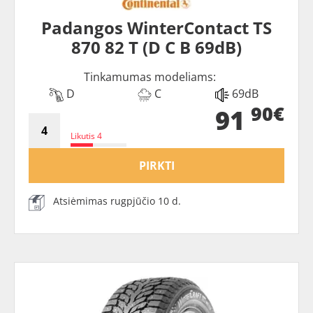
Padangos WinterContact TS
870 82 T (D C B 69dB)
Tinkamumas modeliams:
D
C
69dB
90€
91
Likutis 4
PIRKTI
Atsiėmimas rugpjūčio 10 d.