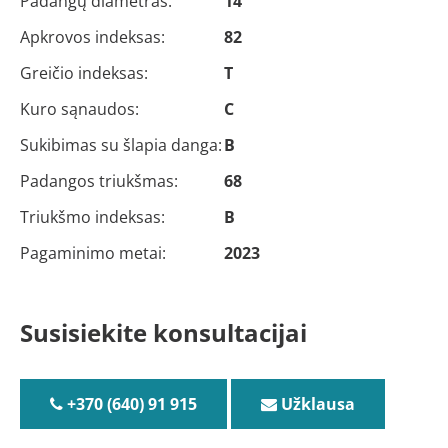
Padangų diametras:
14
Apkrovos indeksas:
82
Greičio indeksas:
T
Kuro sąnaudos:
C
Sukibimas su šlapia danga:
B
Padangos triukšmas:
68
Triukšmo indeksas:
B
Pagaminimo metai:
2023
Susisiekite konsultacijai
+370 (640) 91 915
Užklausa