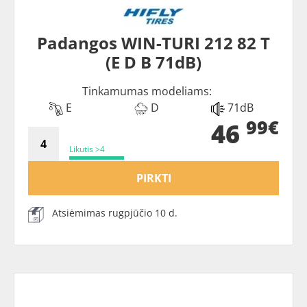
Padangos WIN-TURI 212 82 T
(E D B 71dB)
Tinkamumas modeliams:
E
D
71dB
99€
46
Likutis >4
PIRKTI
Atsiėmimas rugpjūčio 10 d.