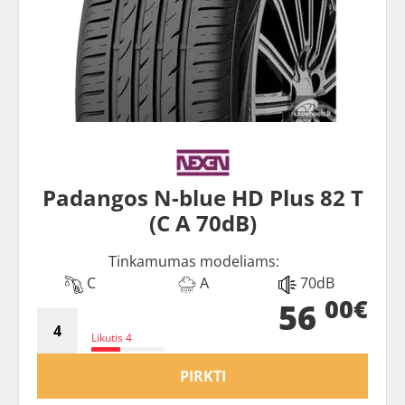
Padangos N-blue HD Plus 82 T
(C A 70dB)
Tinkamumas modeliams:
C
A
70dB
00€
56
Likutis 4
PIRKTI