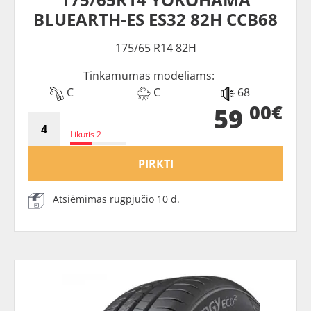
BLUEARTH-ES ES32 82H CCB68
175/65 R14 82H
Tinkamumas modeliams:
C
C
68
00€
59
Likutis 2
PIRKTI
Atsiėmimas rugpjūčio 10 d.