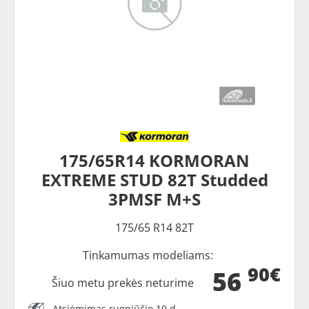
175/65R14 KORMORAN
EXTREME STUD 82T Studded
3PMSF M+S
175/65 R14 82T
Tinkamumas modeliams:
90€
56
Šiuo metu prekės neturime
Atsiėmimas rugpjūčio 10 d.