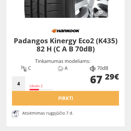
Padangos Kinergy Eco2 (K435)
82 H (C A B 70dB)
Tinkamumas modeliams:
C
A
70dB
29€
67
Likutis 2
PIRKTI
Atsiėmimas rugpjūčio 7 d.