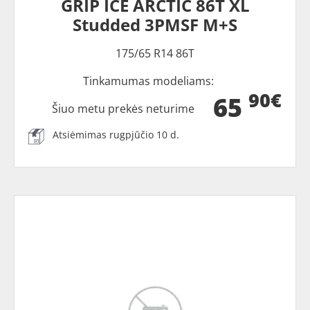
GRIP ICE ARCTIC 86T XL
Studded 3PMSF M+S
175/65 R14 86T
Tinkamumas modeliams:
90€
65
Šiuo metu prekės neturime
Atsiėmimas rugpjūčio 10 d.