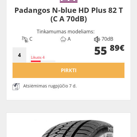
Padangos N-blue HD Plus 82 T
(C A 70dB)
Tinkamumas modeliams:
C
A
70dB
89€
55
Likutis 4
PIRKTI
Atsiėmimas rugpjūčio 7 d.