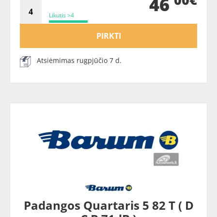
46
Likutis >4
PIRKTI
Atsiėmimas rugpjūčio 7 d.
Padangos Quartaris 5 82 T ( D