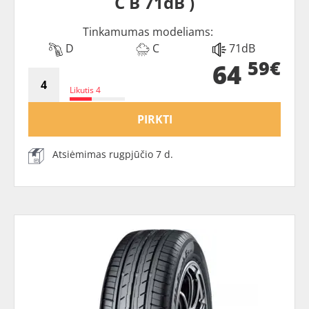
C B 71dB )
Tinkamumas modeliams:
D
C
71dB
59€
64
Likutis 4
PIRKTI
Atsiėmimas rugpjūčio 7 d.