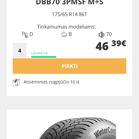
DBB70 3PMSF M+S
175/65 R14 86T
Tinkamumas modeliams:
D
B
70
39€
46
Likutis >4
PIRKTI
Atsiėmimas rugpjūčio 10 d.