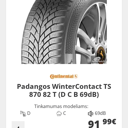
Padangos WinterContact TS
870 82 T (D C B 69dB)
Tinkamumas modeliams:
D
C
69dB
99€
91