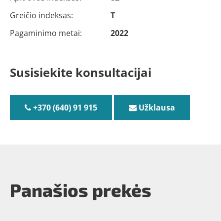
Greičio indeksas:
T
Pagaminimo metai:
2022
Susisiekite konsultacijai
+370 (640) 91 915
Užklausa
Panašios prekės