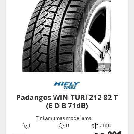
Padangos WIN-TURI 212 82 T
(E D B 71dB)
Tinkamumas modeliams:
E
D
71dB
00€