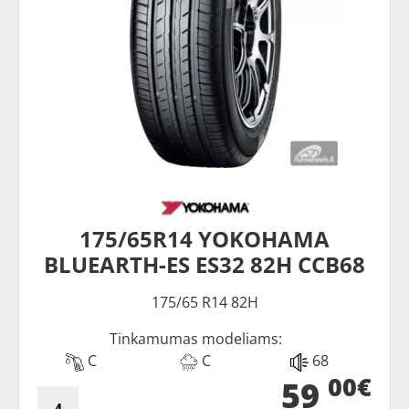
175/65R14 YOKOHAMA
BLUEARTH-ES ES32 82H CCB68
175/65 R14 82H
Tinkamumas modeliams:
C
C
68
00€
59