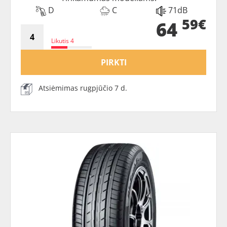
D
C
71dB
59€
64
Likutis 4
PIRKTI
Atsiėmimas rugpjūčio 7 d.