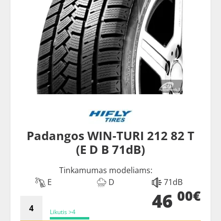
Padangos WIN-TURI 212 82 T
(E D B 71dB)
Tinkamumas modeliams:
E
D
71dB
00€
46
Likutis >4