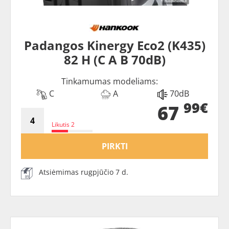
Padangos Kinergy Eco2 (K435)
82 H (C A B 70dB)
Tinkamumas modeliams:
C
A
70dB
99€
67
Likutis 2
PIRKTI
Atsiėmimas rugpjūčio 7 d.