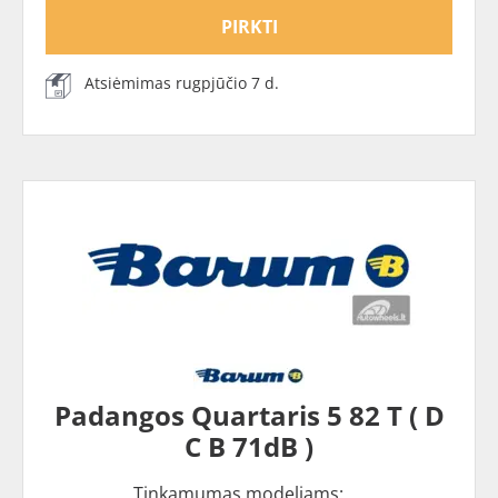
PIRKTI
Atsiėmimas rugpjūčio 7 d.
Padangos Quartaris 5 82 T ( D
C B 71dB )
Tinkamumas modeliams: