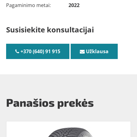
Pagaminimo metai:
2022
Susisiekite konsultacijai
+370 (640) 91 915
Užklausa
Panašios prekės