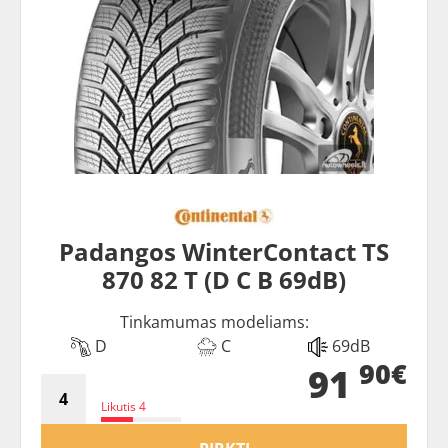
Padangos WinterContact TS
870 82 T (D C B 69dB)
Tinkamumas modeliams:
D
C
69dB
90€
91
Likutis 4