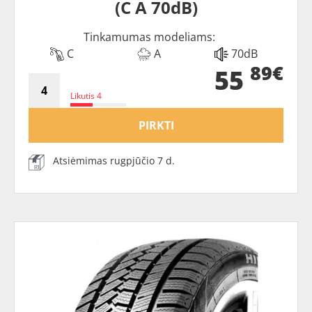
(C A 70dB)
Tinkamumas modeliams:
C
A
70dB
89€
55
Likutis 4
PIRKTI
Atsiėmimas rugpjūčio 7 d.