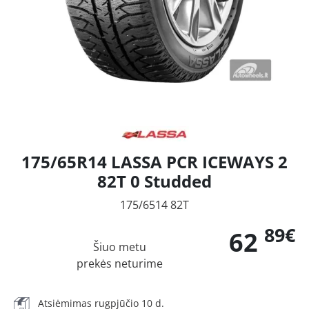
175/65R14 LASSA PCR ICEWAYS 2
82T 0 Studded
175/6514 82T
89€
62
Šiuo metu
prekės neturime
Atsiėmimas rugpjūčio 10 d.