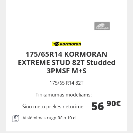
175/65R14 KORMORAN
EXTREME STUD 82T Studded
3PMSF M+S
175/65 R14 82T
Tinkamumas modeliams:
90€
56
Šiuo metu prekės neturime
Atsiėmimas rugpjūčio 10 d.