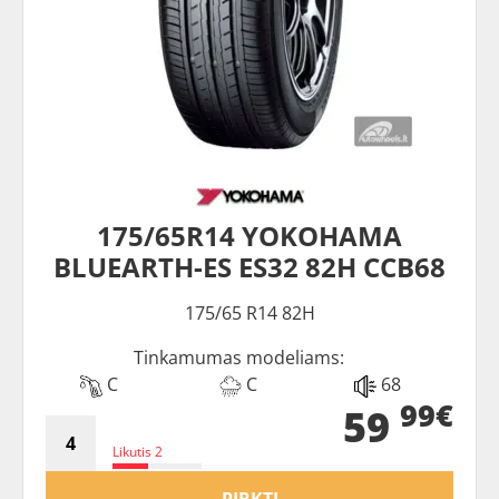
175/65R14 YOKOHAMA
BLUEARTH-ES ES32 82H CCB68
175/65 R14 82H
Tinkamumas modeliams:
C
C
68
99€
59
Likutis 2
PIRKTI