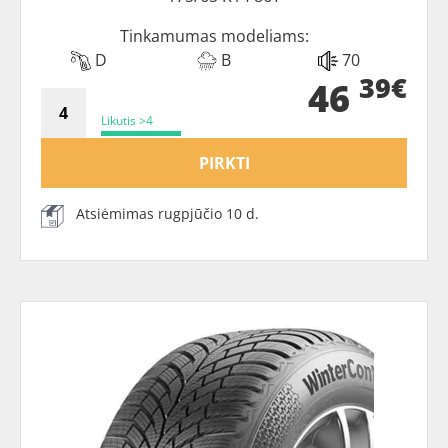
Tinkamumas modeliams:
D
B
70
39€
46
Likutis >4
PIRKTI
Atsiėmimas rugpjūčio 10 d.