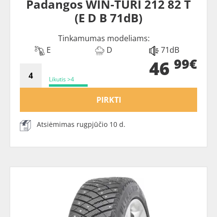
Padangos WIN-TURI 212 82 T
(E D B 71dB)
Tinkamumas modeliams:
E
D
71dB
99€
46
Likutis >4
PIRKTI
Atsiėmimas rugpjūčio 10 d.