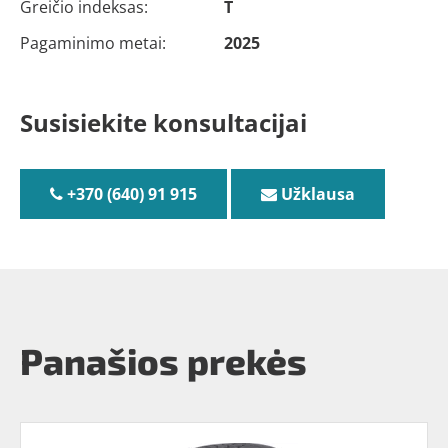
Greičio indeksas:
T
Pagaminimo metai:
2025
Susisiekite konsultacijai
+370 (640) 91 915
Užklausa
Panašios prekės