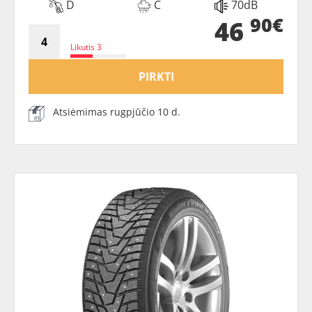
D
C
70dB
90€
46
Likutis 3
PIRKTI
Atsiėmimas rugpjūčio 10 d.