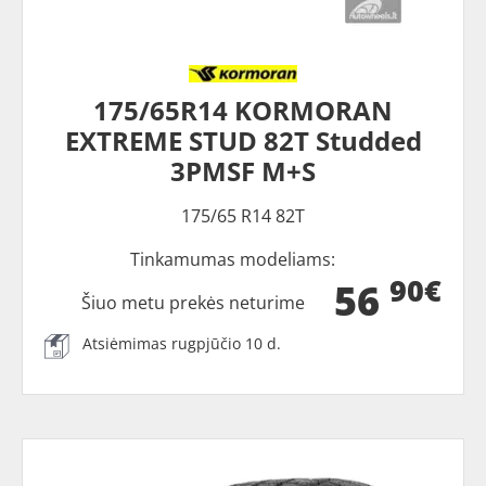
175/65R14 KORMORAN
EXTREME STUD 82T Studded
3PMSF M+S
175/65 R14 82T
Tinkamumas modeliams:
90€
56
Šiuo metu prekės neturime
Atsiėmimas rugpjūčio 10 d.