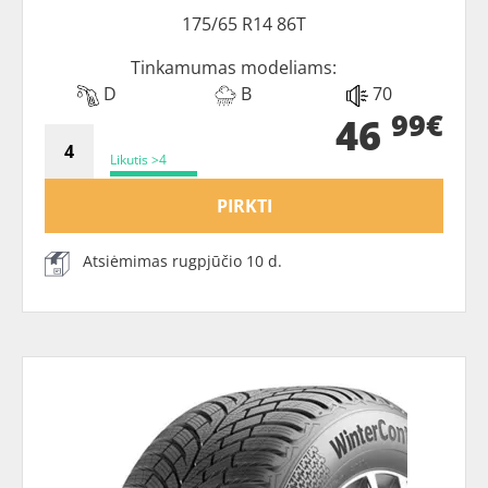
175/65 R14 86T
Tinkamumas modeliams:
D
B
70
99€
46
Likutis >4
PIRKTI
Atsiėmimas rugpjūčio 10 d.