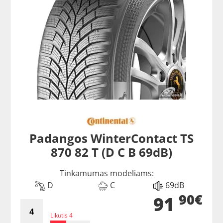
Padangos WinterContact TS
870 82 T (D C B 69dB)
Tinkamumas modeliams:
D
C
69dB
90€
91
Likutis 4