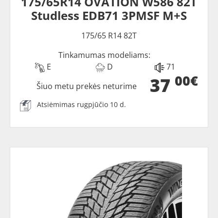
175/65R14 OVATION W586 82T
Studless EDB71 3PMSF M+S
175/65 R14 82T
Tinkamumas modeliams:
E
D
71
00€
37
Šiuo metu prekės neturime
Atsiėmimas rugpjūčio 10 d.