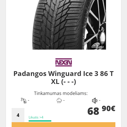
Padangos Winguard Ice 3 86 T
XL (- - -)
Tinkamumas modeliams:
-
-
-
90€
68
Likutis >4