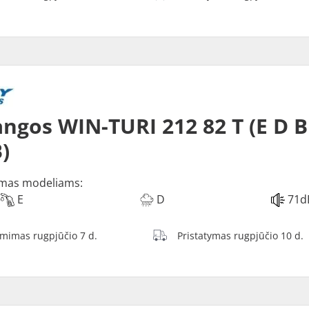
ngos WIN-TURI 212 82 T (E D B
)
mas modeliams:
E
D
71d
ėmimas rugpjūčio 7 d.
Pristatymas rugpjūčio 10 d.