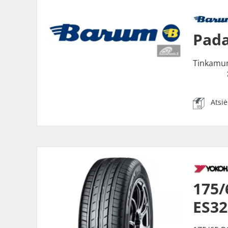
Pada
Tinkamu
Atsi
175
ES32