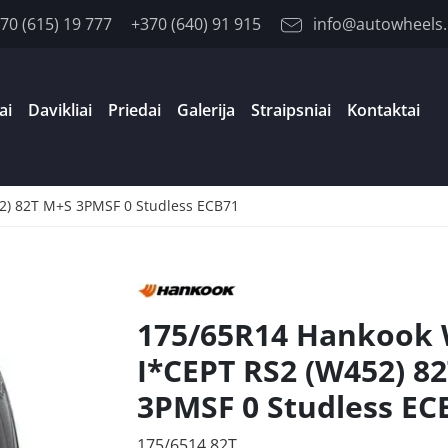
70 (615) 19 777
+370 (640) 91 915
info@autowheels.
ai
Davikliai
Priedai
Galerija
Straipsniai
Kontaktai
2) 82T M+S 3PMSF 0 Studless ECB71
175/65R14 Hankook
I*CEPT RS2 (W452) 8
3PMSF 0 Studless EC
175/6514 82T