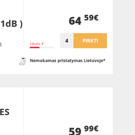
59€
64
71dB )
PIRKTI
Likutis 4
B
Nemokamas pristatymas Lietuvoje*
ES
99€
59