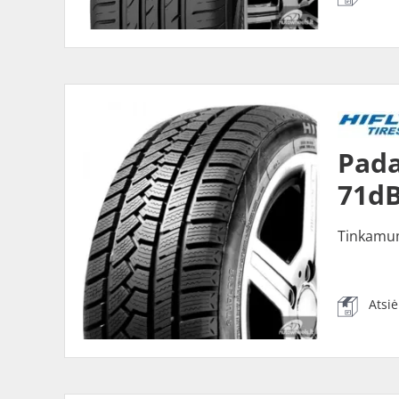
Pada
71dB
Tinkamu
Atsi