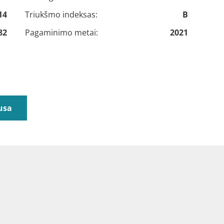
14
Triukšmo indeksas:
B
82
Pagaminimo metai:
2021
usa