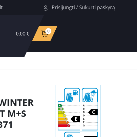
Prisijungti
/
Sukurti paskyrą
lt
0
0.00 €
 WINTER
2T M+S
B71