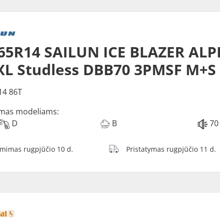
65R14 SAILUN ICE BLAZER ALP
XL Studless DBB70 3PMSF M+S
14 86T
mas modeliams:
D
B
70
ėmimas rugpjūčio 10 d.
Pristatymas rugpjūčio 11 d.