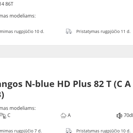
14 86T
mas modeliams:
ėmimas rugpjūčio 10 d.
Pristatymas rugpjūčio 11 d.
ngos N-blue HD Plus 82 T (C A
)
mas modeliams:
C
A
70d
ėmimas rugpjūčio 7 d.
Pristatymas rugpjūčio 10 d.