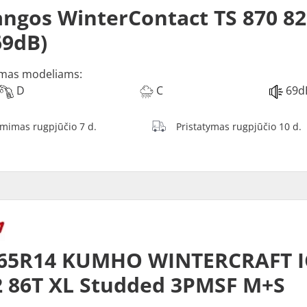
ngos WinterContact TS 870 82
69dB)
mas modeliams:
D
C
69d
ėmimas rugpjūčio 7 d.
Pristatymas rugpjūčio 10 d.
/65R14 KUMHO WINTERCRAFT I
 86T XL Studded 3PMSF M+S