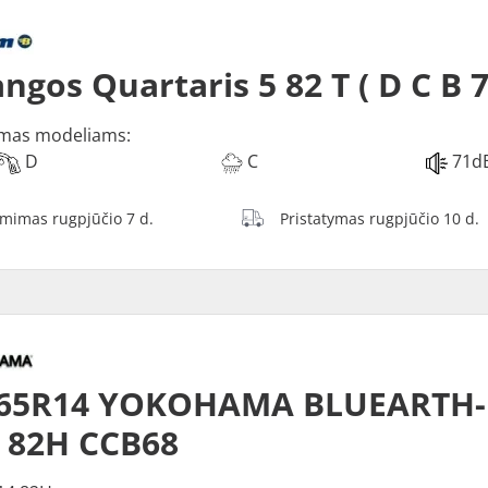
ngos Quartaris 5 82 T ( D C B 
mas modeliams:
D
C
71d
ėmimas rugpjūčio 7 d.
Pristatymas rugpjūčio 10 d.
/65R14 YOKOHAMA BLUEARTH-
 82H CCB68