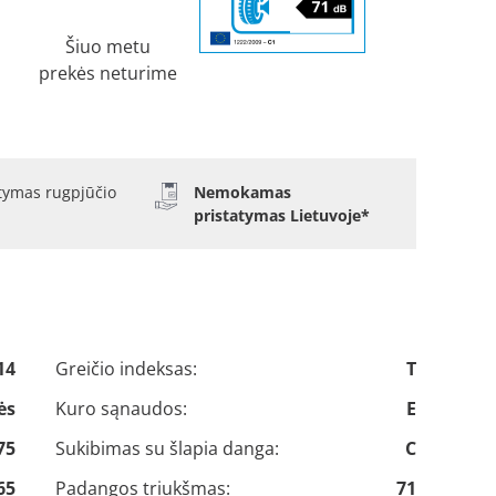
Šiuo metu
prekės neturime
atymas rugpjūčio
Nemokamas
pristatymas Lietuvoje*
14
Greičio indeksas:
T
ės
Kuro sąnaudos:
E
75
Sukibimas su šlapia danga:
C
65
Padangos triukšmas:
71