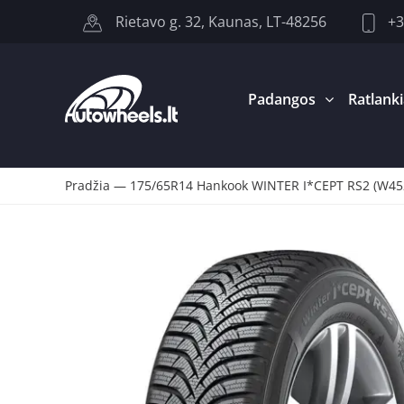
+3
Rietavo g. 32, Kaunas, LT-48256
Padangos
Ratlanki
Pradžia
—
175/65R14 Hankook WINTER I*CEPT RS2 (W45