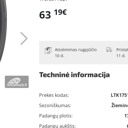
19€
63
Atsiėmimas rugpjūčio
Prist
10 d.
11 d.
Techninė informacija
Prekės kodas:
LTK175
Sezoniškumas:
Žiemin
Padangų plotis:
1
Padangų aukštis: