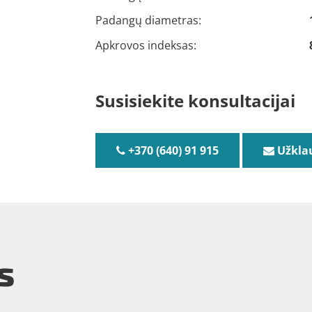
Padangų diametras:
Apkrovos indeksas:
Susisiekite konsultacijai
+370 (640) 91 915
Užkla
s