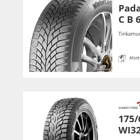
Pada
C B 
Tinkamu
Atsi
175
WI32