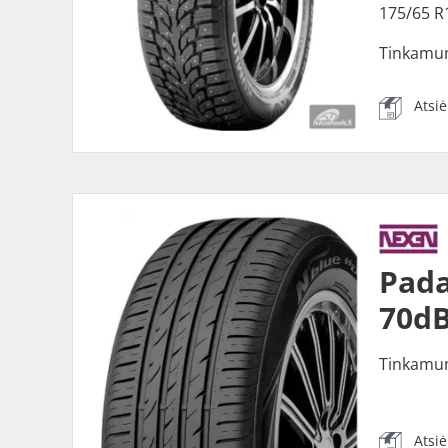
175/65 R
Tinkamu
Atsi
Pada
70dB
Tinkamu
Atsi