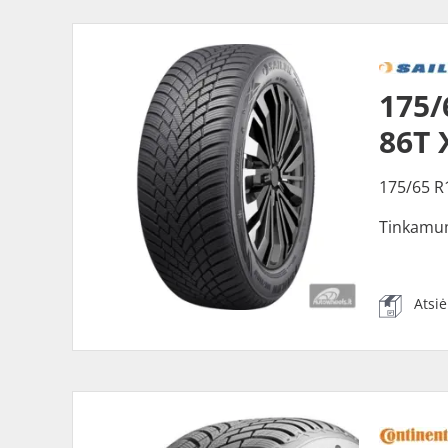
175/
86T 
175/65 R
Tinkamu
Atsi