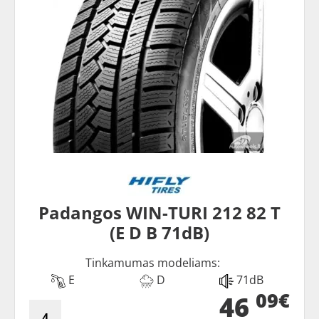
Padangos WIN-TURI 212 82 T
(E D B 71dB)
Tinkamumas modeliams:
E
D
71dB
09€
46