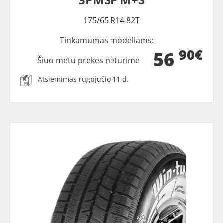
175/65 R14 82T
Tinkamumas modeliams:
90€
56
Šiuo metu prekės neturime
Atsiėmimas rugpjūčio 11 d.