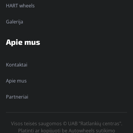
HART wheels
Galerija
Apie mus
Kontaktai
Apie mus
Partneriai
Visos teisės saugomos © UAB "Ratlankių centras".
Platinti ar kopijuoti be Autowheels sutikimo