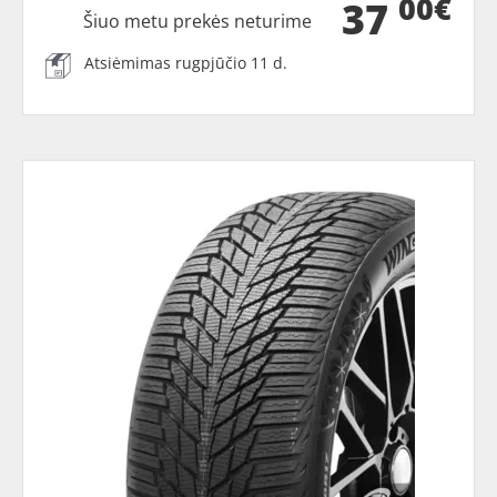
00€
37
Šiuo metu prekės neturime
Atsiėmimas rugpjūčio 11 d.