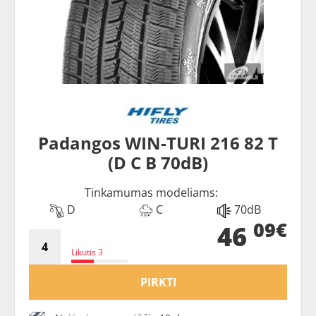
Padangos WIN-TURI 216 82 T
(D C B 70dB)
Tinkamumas modeliams:
D
C
70dB
09€
46
Likutis 3
PIRKTI