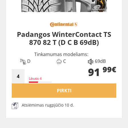
Padangos WinterContact TS
870 82 T (D C B 69dB)
Tinkamumas modeliams:
D
C
69dB
99€
91
Likutis 4
PIRKTI
Atsiėmimas rugpjūčio 10 d.