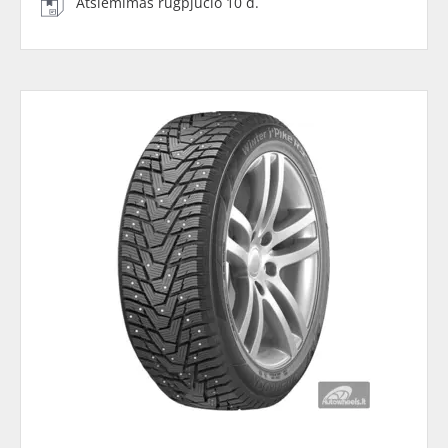
Atsiėmimas rugpjūčio 10 d.