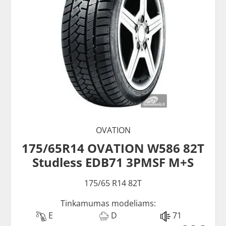
OVATION
175/65R14 OVATION W586 82T
Studless EDB71 3PMSF M+S
175/65 R14 82T
Tinkamumas modeliams:
E
D
71