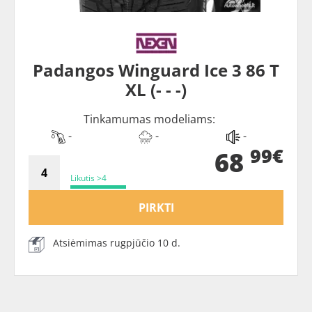
Padangos Winguard Ice 3 86 T
XL (- - -)
Tinkamumas modeliams:
-
-
-
99€
68
Likutis >4
PIRKTI
Atsiėmimas rugpjūčio 10 d.