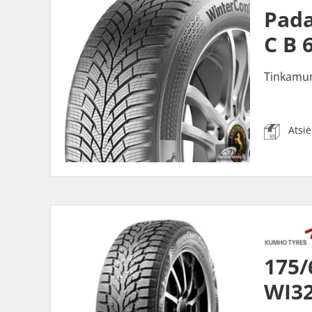
Pada
C B 
Tinkamu
Atsi
175
WI32