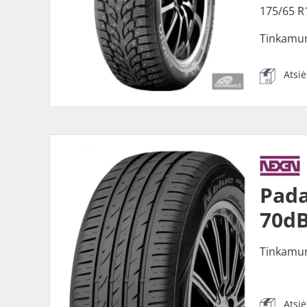
175/65 R
Tinkamu
Atsi
Pada
70dB
Tinkamu
Atsi