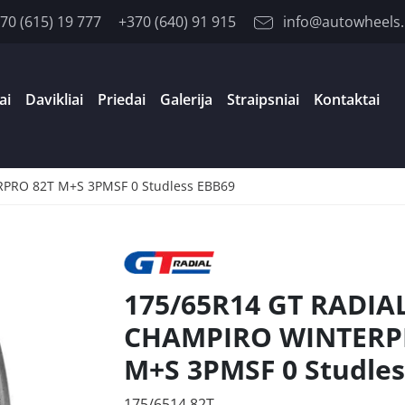
70 (615) 19 777
+370 (640) 91 915
info@autowheels.
ai
Davikliai
Priedai
Galerija
Straipsniai
Kontaktai
PRO 82T M+S 3PMSF 0 Studless EBB69
175/65R14 GT RADIA
CHAMPIRO WINTERP
M+S 3PMSF 0 Studles
175/6514 82T