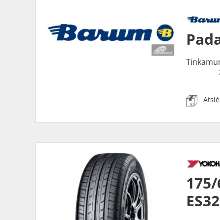
Pada
Tinkamu
Atsi
175
ES32