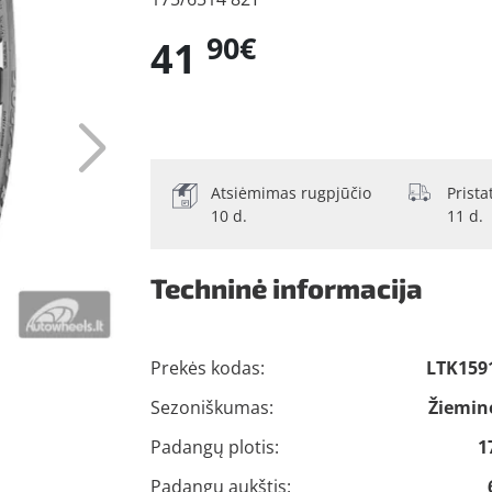
90€
41
Atsiėmimas rugpjūčio
Prist
10 d.
11 d.
Techninė informacija
Prekės kodas:
LTK159
Sezoniškumas:
Žiemin
Padangų plotis:
1
Padangų aukštis: