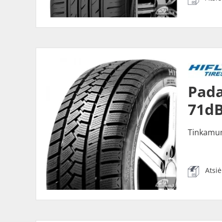
Pada
71dB
Tinkamu
Atsi