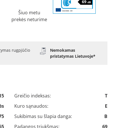
Šiuo metu
prekės neturime
atymas rugpjūčio
Nemokamas
pristatymas Lietuvoje*
15
Greičio indeksas:
T
ės
Kuro sąnaudos:
E
75
Sukibimas su šlapia danga:
B
65
Padangos triukšmas:
69