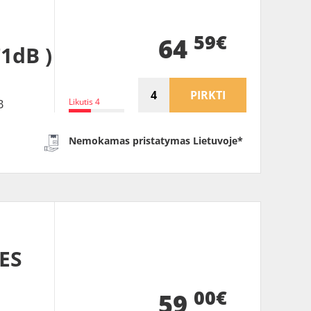
59€
64
71dB )
PIRKTI
Likutis 4
B
Nemokamas pristatymas Lietuvoje*
ES
00€
59