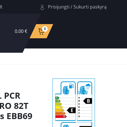
Prisijungti
/
Sukurti paskyrą
lt
0
0.00 €
L PCR
RO 82T
s EBB69