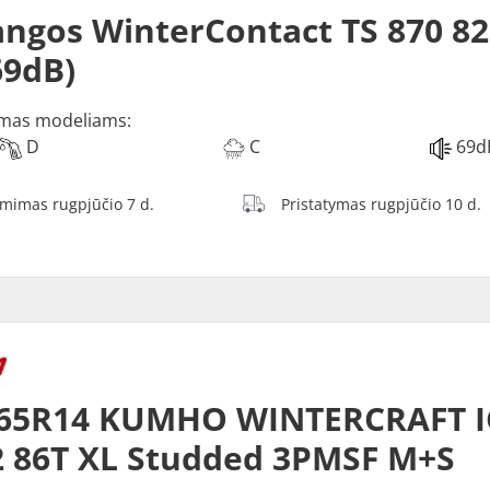
ngos WinterContact TS 870 82
69dB)
mas modeliams:
D
C
69d
ėmimas rugpjūčio 7 d.
Pristatymas rugpjūčio 10 d.
/65R14 KUMHO WINTERCRAFT I
 86T XL Studded 3PMSF M+S