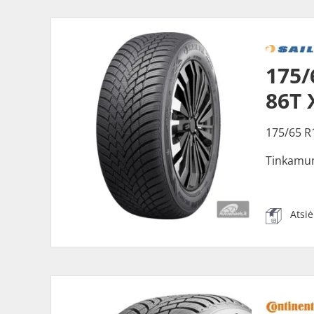
175/
86T 
175/65 R
Tinkamu
Atsi