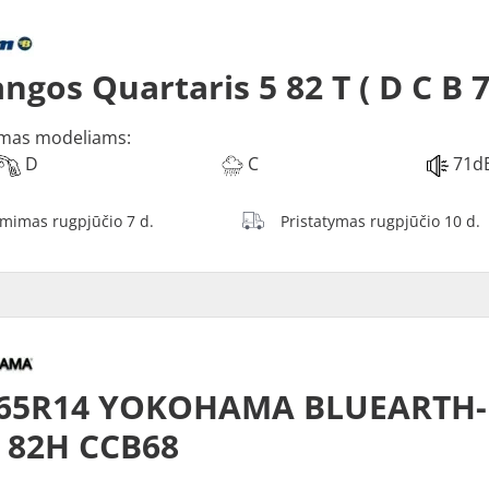
ngos Quartaris 5 82 T ( D C B 
mas modeliams:
D
C
71d
ėmimas rugpjūčio 7 d.
Pristatymas rugpjūčio 10 d.
/65R14 YOKOHAMA BLUEARTH-
 82H CCB68