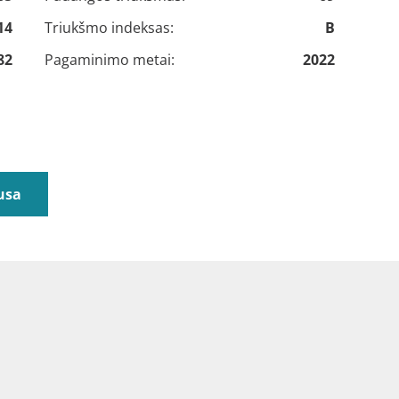
14
Triukšmo indeksas:
B
82
Pagaminimo metai:
2022
usa