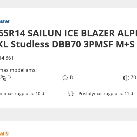
65R14 SAILUN ICE BLAZER ALP
XL Studless DBB70 3PMSF M+S
14 86T
mas modeliams:
D
B
70
ėmimas rugpjūčio 10 d.
Pristatymas rugpjūčio 11 d.