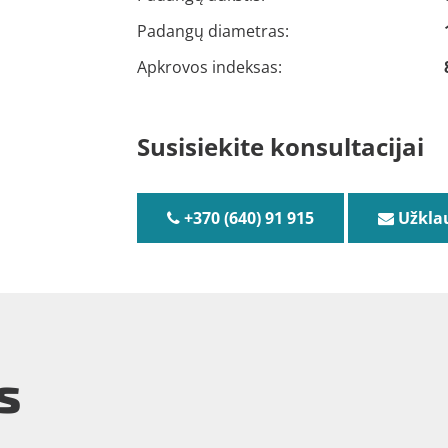
Padangų diametras:
Apkrovos indeksas:
Susisiekite konsultacijai
+370 (640) 91 915
Užkla
s