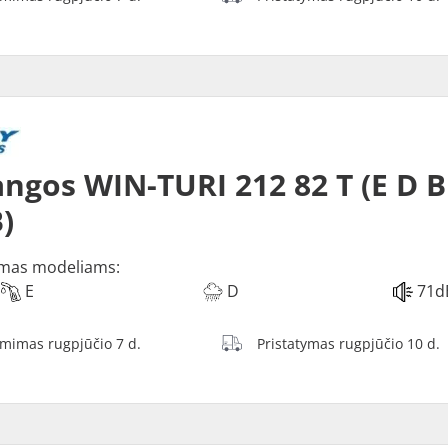
ngos WIN-TURI 212 82 T (E D B
)
mas modeliams:
E
D
71d
ėmimas rugpjūčio 7 d.
Pristatymas rugpjūčio 10 d.