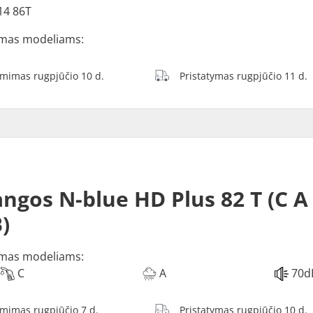
14 86T
mas modeliams:
ėmimas rugpjūčio 10 d.
Pristatymas rugpjūčio 11 d.
ngos N-blue HD Plus 82 T (C A
)
mas modeliams:
C
A
70d
ėmimas rugpjūčio 7 d.
Pristatymas rugpjūčio 10 d.