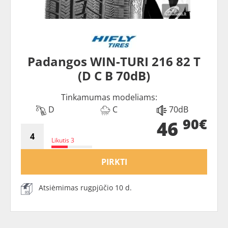
Padangos WIN-TURI 216 82 T
(D C B 70dB)
Tinkamumas modeliams:
D
C
70dB
90€
46
Likutis 3
PIRKTI
Atsiėmimas rugpjūčio 10 d.