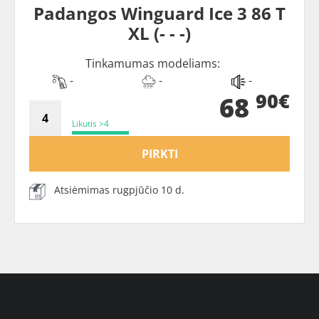
Padangos Winguard Ice 3 86 T
XL (- - -)
Tinkamumas modeliams:
-
-
-
90€
68
Likutis >4
PIRKTI
Atsiėmimas rugpjūčio 10 d.