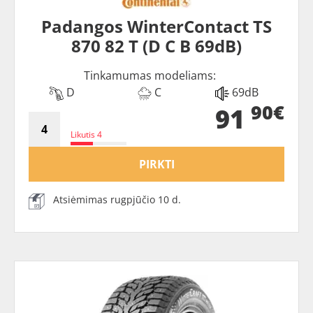
Padangos WinterContact TS
870 82 T (D C B 69dB)
Tinkamumas modeliams:
D
C
69dB
90€
91
Likutis 4
PIRKTI
Atsiėmimas rugpjūčio 10 d.