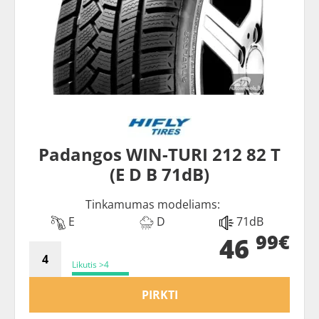
Padangos WIN-TURI 212 82 T
(E D B 71dB)
Tinkamumas modeliams:
E
D
71dB
99€
46
Likutis >4
PIRKTI