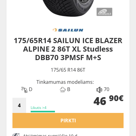
175/65R14 SAILUN ICE BLAZER
ALPINE 2 86T XL Studless
DBB70 3PMSF M+S
175/65 R14 86T
Tinkamumas modeliams:
D
B
70
90€
46
Likutis >4
PIRKTI
Atsiėmimas rugpjūčio 10 d.