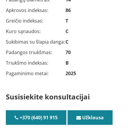
Apkrovos indeksas:
86
Greičio indeksas:
T
Kuro sąnaudos:
C
Sukibimas su šlapia danga:
C
Padangos triukšmas:
70
Triukšmo indeksas:
B
Pagaminimo metai:
2025
Susisiekite konsultacijai
+370 (640) 91 915
Užklausa