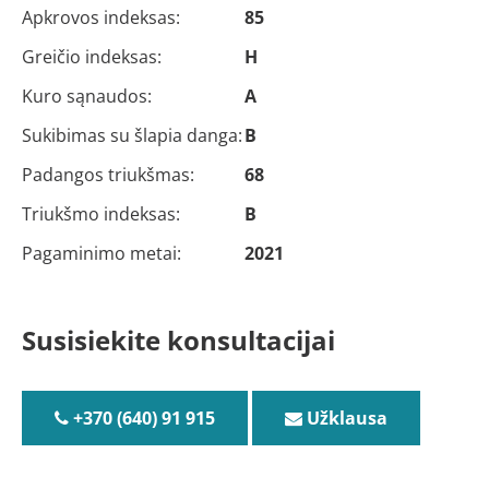
Apkrovos indeksas:
85
Greičio indeksas:
H
Kuro sąnaudos:
A
Sukibimas su šlapia danga:
B
Padangos triukšmas:
68
Triukšmo indeksas:
B
Pagaminimo metai:
2021
Susisiekite konsultacijai
+370 (640) 91 915
Užklausa