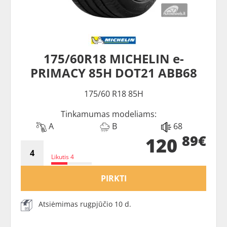
175/60R18 MICHELIN e-
PRIMACY 85H DOT21 ABB68
175/60 R18 85H
Tinkamumas modeliams:
A
B
68
89€
120
Likutis 4
PIRKTI
Atsiėmimas rugpjūčio 10 d.