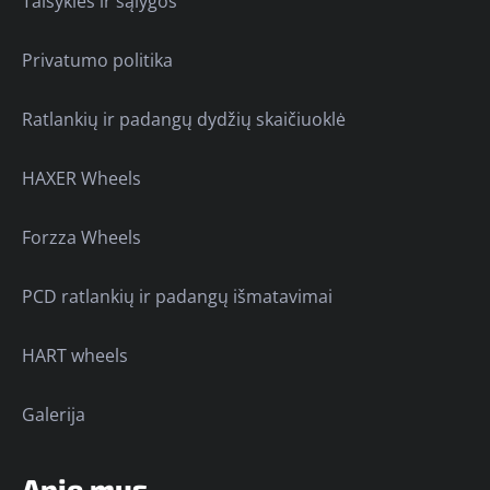
Taisyklės ir sąlygos
Privatumo politika
Ratlankių ir padangų dydžių skaičiuoklė
HAXER Wheels
Forzza Wheels
PCD ratlankių ir padangų išmatavimai
HART wheels
Galerija
Apie mus