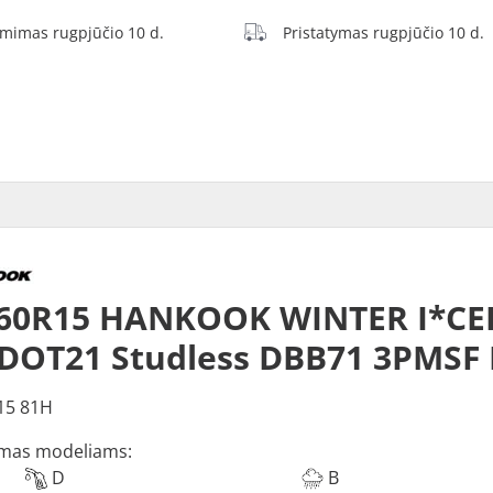
ėmimas rugpjūčio 10 d.
Pristatymas rugpjūčio 10 d.
60R15 HANKOOK WINTER I*CEP
DOT21 Studless DBB71 3PMSF
15 81H
mas modeliams:
D
B