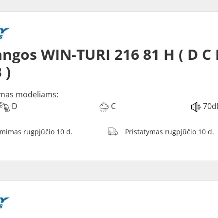
ngos WIN-TURI 216 81 H ( D C 
 )
mas modeliams:
D
C
70d
ėmimas rugpjūčio 10 d.
Pristatymas rugpjūčio 10 d.