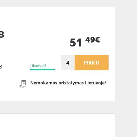
B
49€
51
PIRKTI
Likutis >4
B
Nemokamas pristatymas Lietuvoje*