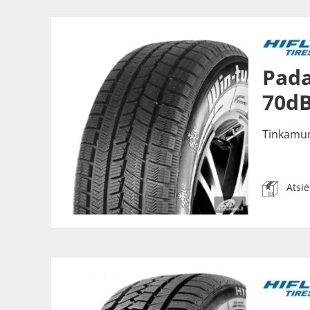
Pada
70dB
Tinkamu
Atsi