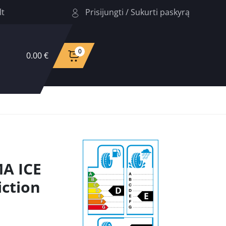
Prisijungti
/
Sukurti paskyrą
lt
0
0.00 €
A ICE
iction