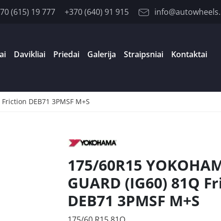
70 (615) 19 777
+370 (640) 91 915
info@autowheels.
ai
Davikliai
Priedai
Galerija
Straipsniai
Kontaktai
Friction DEB71 3PMSF M+S
175/60R15 YOKOHAM
GUARD (IG60) 81Q Fr
DEB71 3PMSF M+S
175/60 R15 81Q