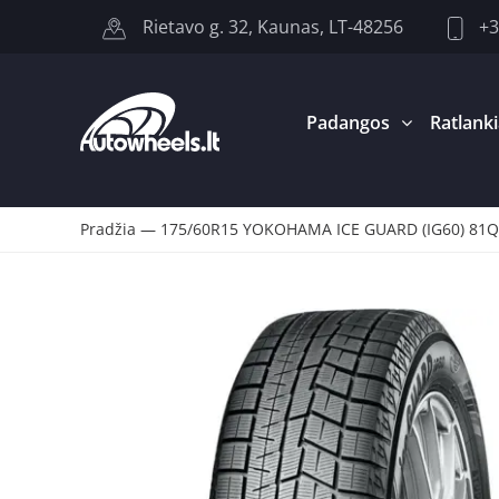
+3
Rietavo g. 32, Kaunas, LT-48256
Padangos
Ratlanki
Pradžia
—
175/60R15 YOKOHAMA ICE GUARD (IG60) 81Q 