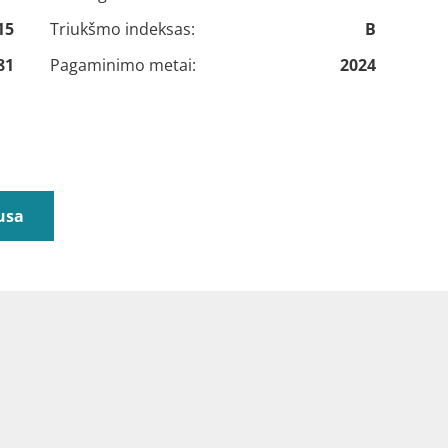
15
Triukšmo indeksas:
B
81
Pagaminimo metai:
2024
usa