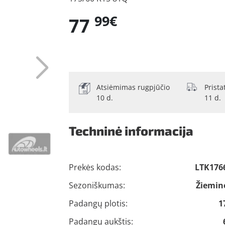
99€
77
Atsiėmimas rugpjūčio
Prist
10 d.
11 d.
Techninė informacija
Prekės kodas:
LTK176
Sezoniškumas:
Žiemin
Padangų plotis:
1
Padangų aukštis: