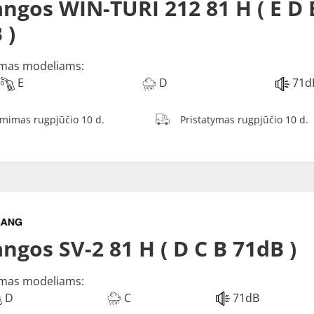
ngos WIN-TURI 212 81 H ( E D 
 )
mas modeliams:
E
D
71d
ėmimas rugpjūčio 10 d.
Pristatymas rugpjūčio 10 d.
ngos SV-2 81 H ( D C B 71dB )
mas modeliams:
D
C
71dB