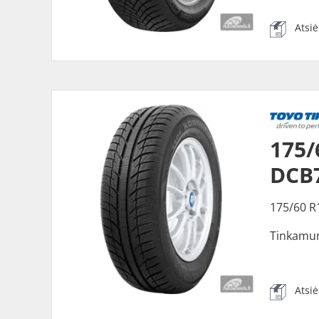
Atsi
175/
DCB
175/60 R
Tinkamu
Atsi