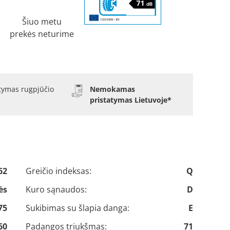
Šiuo metu
prekės neturime
atymas rugpjūčio
Nemokamas
pristatymas Lietuvoje*
62
Greičio indeksas:
Q
ės
Kuro sąnaudos:
D
75
Sukibimas su šlapia danga:
E
60
Padangos triukšmas:
71