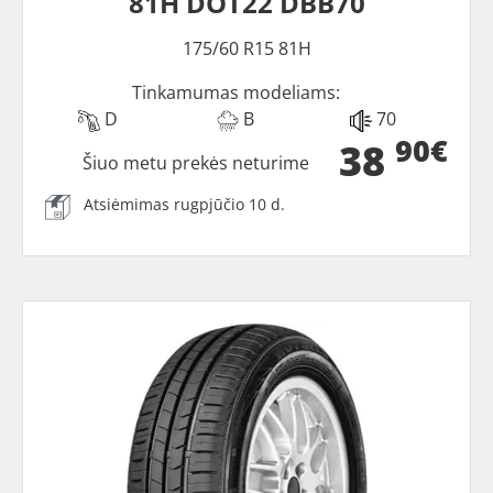
81H DOT22 DBB70
175/60 R15 81H
Tinkamumas modeliams:
D
B
70
90€
38
Šiuo metu prekės neturime
Atsiėmimas rugpjūčio 10 d.