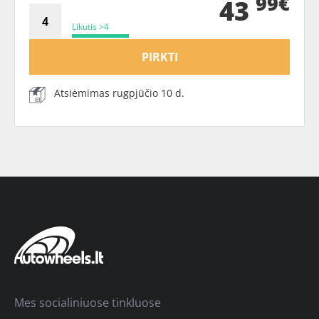
99€
43
Likutis >4
PIRKTI
Atsiėmimas rugpjūčio 10 d.
Mes socialiniuose tinkluose