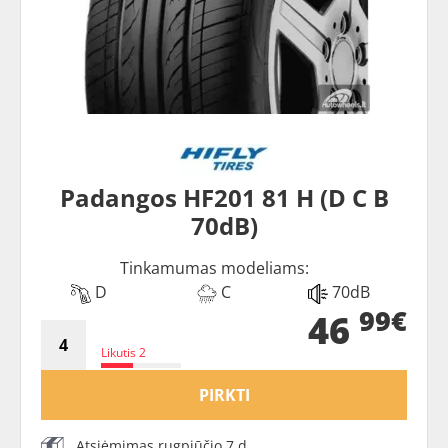
Padangos HF201 81 H (D C B
70dB)
Tinkamumas modeliams:
D
C
70dB
99€
46
Likutis 2
PIRKTI
Atsiėmimas rugpjūčio 7 d.