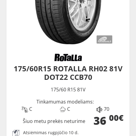
175/60R15 ROTALLA RH02 81V
DOT22 CCB70
175/60 R15 81V
Tinkamumas modeliams:
C
C
70
00€
36
Šiuo metu prekės neturime
Atsiėmimas rugpjūčio 10 d.