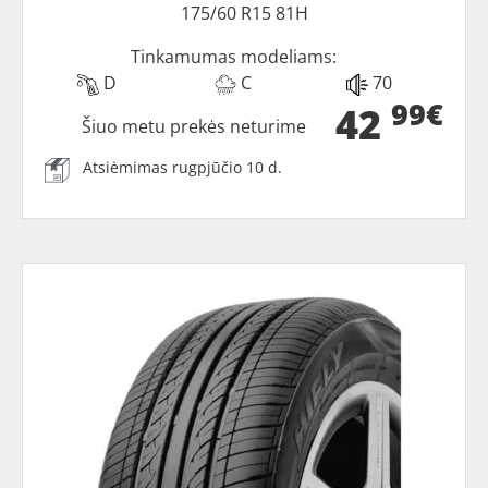
175/60 R15 81H
Tinkamumas modeliams:
D
C
70
99€
42
Šiuo metu prekės neturime
Atsiėmimas rugpjūčio 10 d.