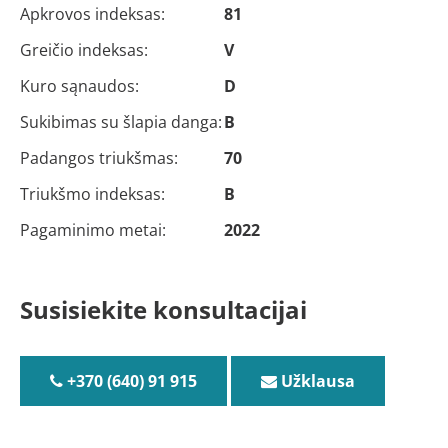
Apkrovos indeksas:
81
Greičio indeksas:
V
Kuro sąnaudos:
D
Sukibimas su šlapia danga:
B
Padangos triukšmas:
70
Triukšmo indeksas:
B
Pagaminimo metai:
2022
Susisiekite konsultacijai
+370 (640) 91 915
Užklausa