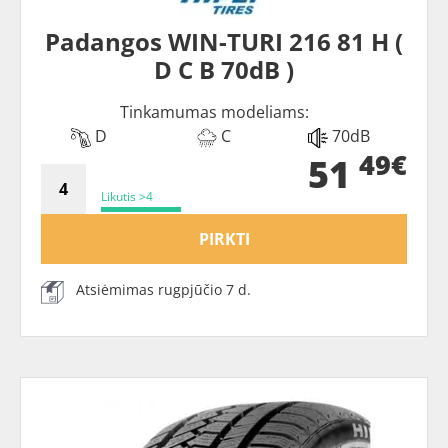
Padangos WIN-TURI 216 81 H (
D C B 70dB )
Tinkamumas modeliams:
D
C
70dB
49€
51
Likutis >4
PIRKTI
Atsiėmimas rugpjūčio 7 d.