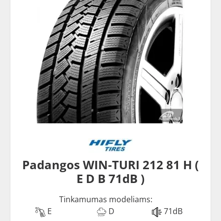
Padangos WIN-TURI 212 81 H (
E D B 71dB )
Tinkamumas modeliams:
E
D
71dB