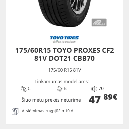
175/60R15 TOYO PROXES CF2
81V DOT21 CBB70
175/60 R15 81V
Tinkamumas modeliams:
C
B
70
89€
47
Šiuo metu prekės neturime
Atsiėmimas rugpjūčio 10 d.