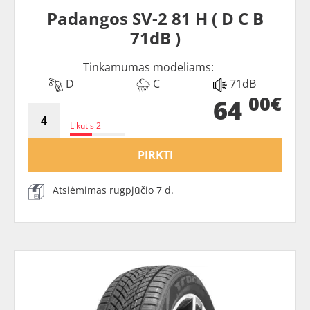
Padangos SV-2 81 H ( D C B
71dB )
Tinkamumas modeliams:
D
C
71dB
00€
64
Likutis 2
PIRKTI
Atsiėmimas rugpjūčio 7 d.