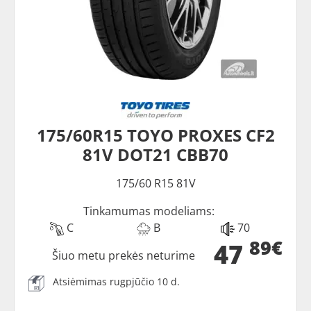
175/60R15 TOYO PROXES CF2
81V DOT21 CBB70
175/60 R15 81V
Tinkamumas modeliams:
C
B
70
89€
47
Šiuo metu prekės neturime
Atsiėmimas rugpjūčio 10 d.