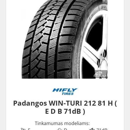
Padangos WIN-TURI 212 81 H (
E D B 71dB )
Tinkamumas modeliams: