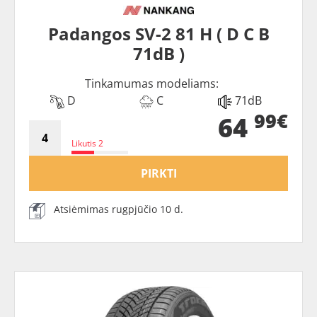
Padangos SV-2 81 H ( D C B
71dB )
Tinkamumas modeliams:
D
C
71dB
99€
64
Likutis 2
PIRKTI
Atsiėmimas rugpjūčio 10 d.