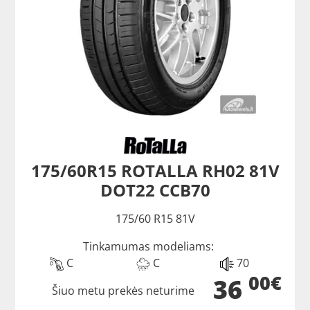
175/60R15 ROTALLA RH02 81V
DOT22 CCB70
175/60 R15 81V
Tinkamumas modeliams:
C
C
70
00€
36
Šiuo metu prekės neturime