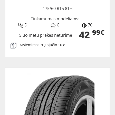
175/60 R15 81H
Tinkamumas modeliams:
D
C
70
99€
42
Šiuo metu prekės neturime
Atsiėmimas rugpjūčio 10 d.