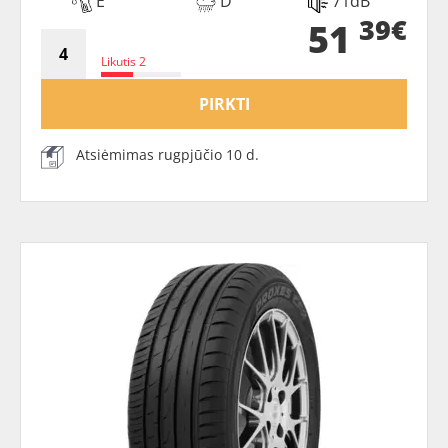
E
D
71dB
39€
51
Likutis 2
PIRKTI
Atsiėmimas rugpjūčio 10 d.