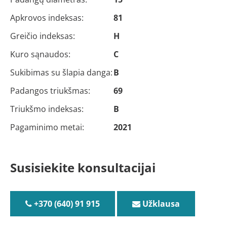
Apkrovos indeksas:
81
Greičio indeksas:
H
Kuro sąnaudos:
C
Sukibimas su šlapia danga:
B
Padangos triukšmas:
69
Triukšmo indeksas:
B
Pagaminimo metai:
2021
Susisiekite konsultacijai
+370 (640) 91 915
Užklausa