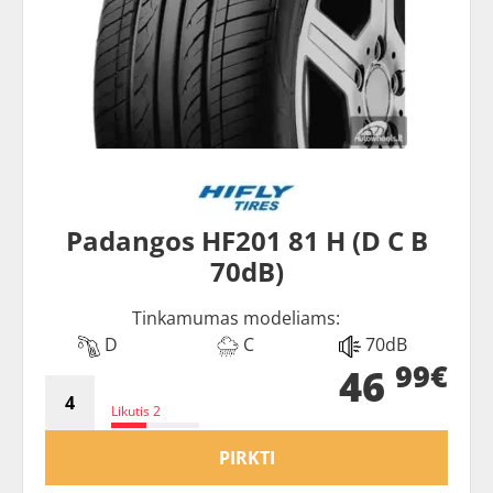
Padangos HF201 81 H (D C B
70dB)
Tinkamumas modeliams:
D
C
70dB
99€
46
Likutis 2
PIRKTI