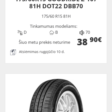
81H DOT22 DBB70
175/60 R15 81H
Tinkamumas modeliams:
D
B
70
90€
38
Šiuo metu prekės neturime
Atsiėmimas rugpjūčio 10 d.