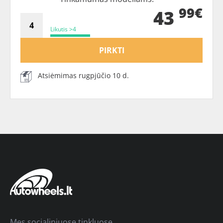
99€
43
Likutis >4
PIRKTI
Atsiėmimas rugpjūčio 10 d.
Mes socialiniuose tinkluose