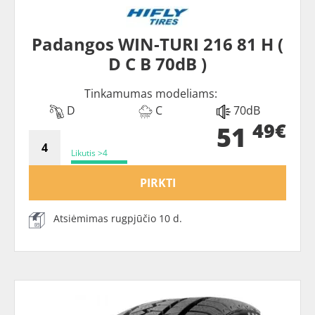
Padangos WIN-TURI 216 81 H (
D C B 70dB )
Tinkamumas modeliams:
D
C
70dB
49€
51
Likutis >4
PIRKTI
Atsiėmimas rugpjūčio 10 d.