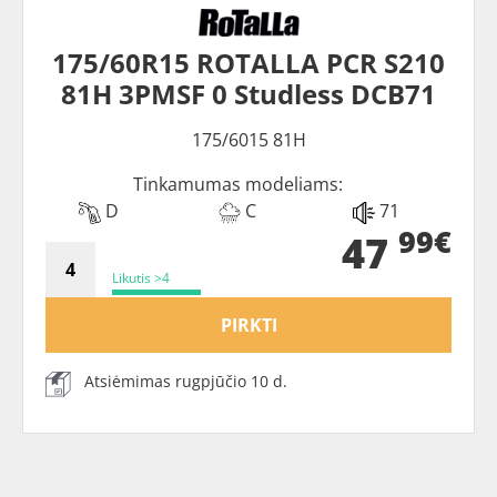
175/60R15 ROTALLA PCR S210
81H 3PMSF 0 Studless DCB71
175/6015 81H
Tinkamumas modeliams:
D
C
71
99€
47
Likutis >4
PIRKTI
Atsiėmimas rugpjūčio 10 d.