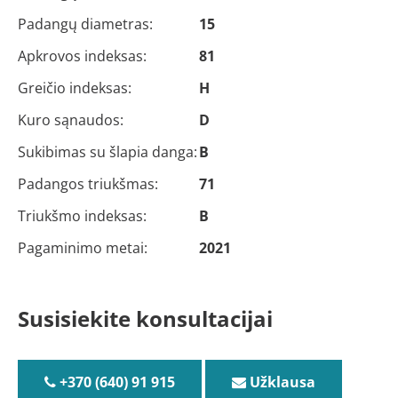
Padangų diametras:
15
Apkrovos indeksas:
81
Greičio indeksas:
H
Kuro sąnaudos:
D
Sukibimas su šlapia danga:
B
Padangos triukšmas:
71
Triukšmo indeksas:
B
Pagaminimo metai:
2021
Susisiekite konsultacijai
+370 (640) 91 915
Užklausa