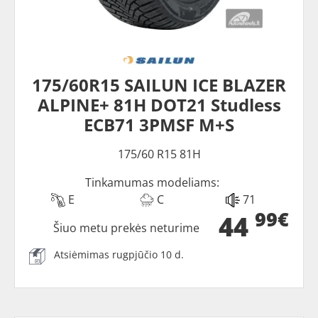
175/60R15 SAILUN ICE BLAZER
ALPINE+ 81H DOT21 Studless
ECB71 3PMSF M+S
175/60 R15 81H
Tinkamumas modeliams:
E
C
71
99€
44
Šiuo metu prekės neturime
Atsiėmimas rugpjūčio 10 d.