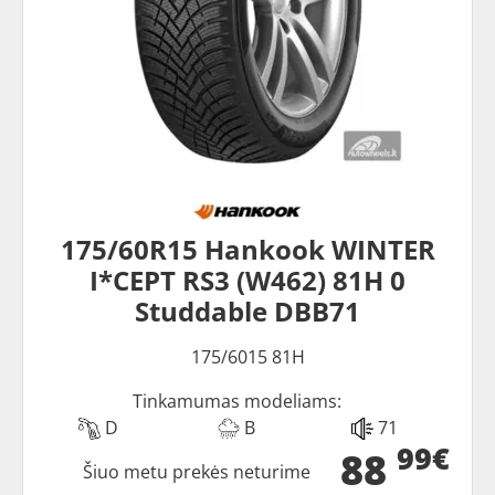
175/60R15 Hankook WINTER
I*CEPT RS3 (W462) 81H 0
Studdable DBB71
175/6015 81H
Tinkamumas modeliams:
D
B
71
99€
88
Šiuo metu prekės neturime