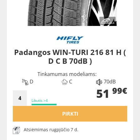
Padangos WIN-TURI 216 81 H (
D C B 70dB )
Tinkamumas modeliams:
D
C
70dB
99€
51
Likutis >4
PIRKTI
Atsiėmimas rugpjūčio 7 d.