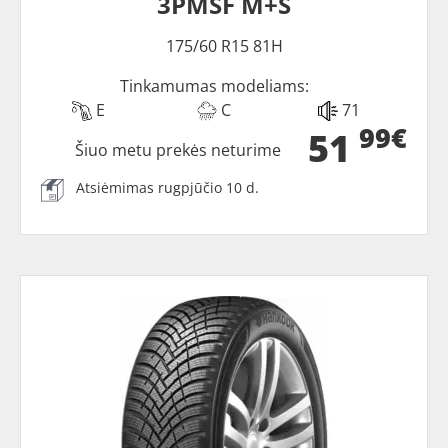
3PMSF M+S
175/60 R15 81H
Tinkamumas modeliams:
E
C
71
99€
51
Šiuo metu prekės neturime
Atsiėmimas rugpjūčio 10 d.