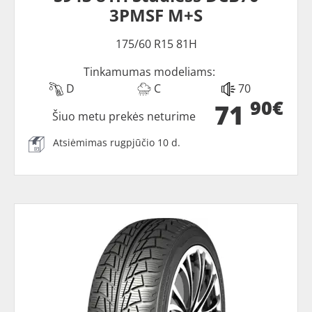
3PMSF M+S
175/60 R15 81H
Tinkamumas modeliams:
D
C
70
90€
71
Šiuo metu prekės neturime
Atsiėmimas rugpjūčio 10 d.