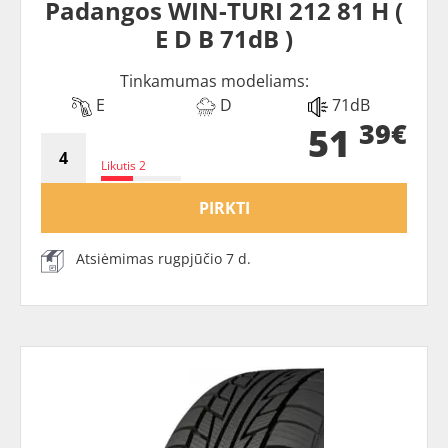
Padangos WIN-TURI 212 81 H (
E D B 71dB )
Tinkamumas modeliams:
E
D
71dB
39€
51
Likutis 2
PIRKTI
Atsiėmimas rugpjūčio 7 d.