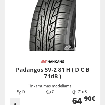
Padangos SV-2 81 H ( D C B
71dB )
Tinkamumas modeliams:
D
C
71dB
90€
64