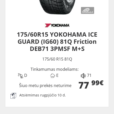
175/60R15 YOKOHAMA ICE
GUARD (IG60) 81Q Friction
DEB71 3PMSF M+S
175/60 R15 81Q
Tinkamumas modeliams:
D
E
71
99€
77
Šiuo metu prekės neturime
Atsiėmimas rugpjūčio 10 d.