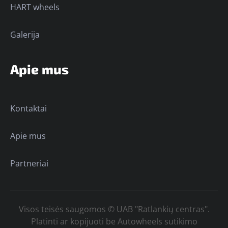
HART wheels
Galerija
Apie mus
Kontaktai
Apie mus
Partneriai
Visos teisės saugomos © UAB "Ratlankių centras".
Platinti ar kopijuoti be Autowheels sutikimo