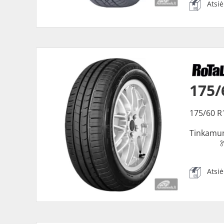
Atsi
175/
175/60 R
Tinkamu
Atsi