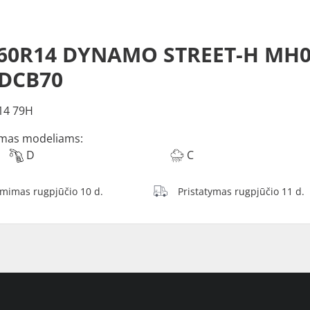
O
/60R14 DYNAMO STREET-H MH0
 DCB70
14 79H
mas modeliams:
D
C
ėmimas rugpjūčio 10 d.
Pristatymas rugpjūčio 11 d.