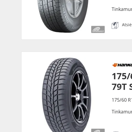
Tinkamu
Atsi
175/
79T 
175/60 R
Tinkamu