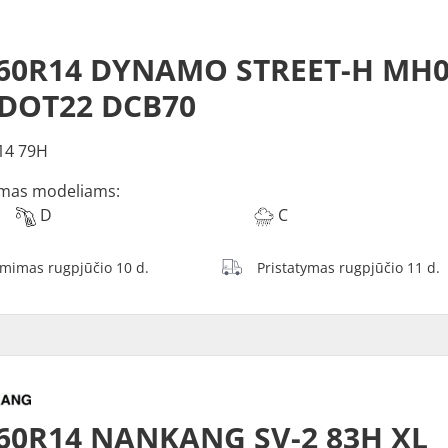
O
/60R14 DYNAMO STREET-H MH0
 DOT22 DCB70
14 79H
mas modeliams:
D
C
ėmimas rugpjūčio 10 d.
Pristatymas rugpjūčio 11 d.
60R14 NANKANG SV-2 83H XL