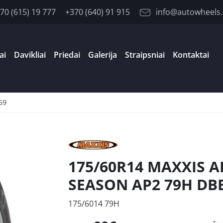
70 (615) 19 777
+370 (640) 91 915
info@autowheels.
ai
Davikliai
Priedai
Galerija
Straipsniai
Kontaktai
69
175/60R14 MAXXIS A
SEASON AP2 79H DB
175/6014 79H