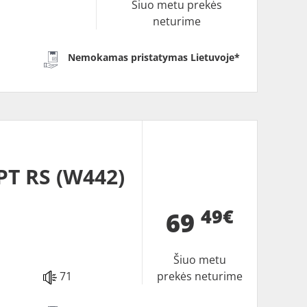
Šiuo metu prekės
neturime
Nemokamas pristatymas Lietuvoje*
T RS (W442)
49€
69
Šiuo metu
71
prekės neturime