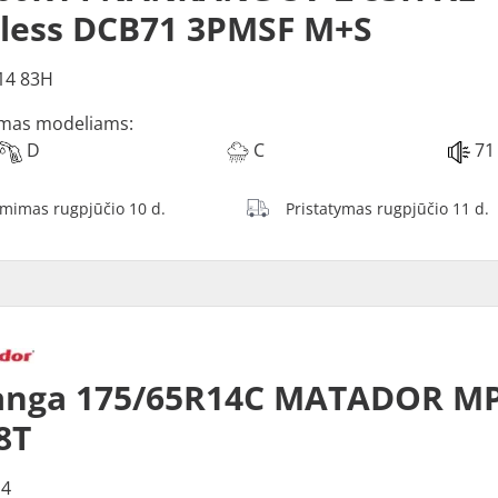
less DCB71 3PMSF M+S
14 83H
mas modeliams:
D
C
71
ėmimas rugpjūčio 10 d.
Pristatymas rugpjūčio 11 d.
anga 175/65R14C MATADOR M
8T
14