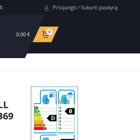
Prisijungti
/
Sukurti paskyrą
lt
0
0.00 €
LL
B69