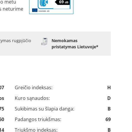
uo metu
s neturime
atymas rugpjūčio
Nemokamas
pristatymas Lietuvoje*
07
Greičio indeksas:
H
os
Kuro sąnaudos:
D
75
Sukibimas su šlapia danga:
B
60
Padangos triukšmas:
69
14
Triukšmo indeksas:
B