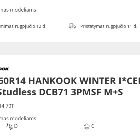
mas modeliams:
ėmimas rugpjūčio 12 d.
Pristatymas rugpjūčio 11 d.
60R14 HANKOOK WINTER I*CEP
Studless DCB71 3PMSF M+S
14 79T
mas modeliams:
D
C