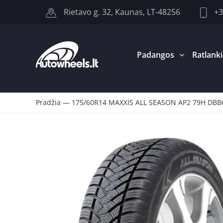
+3
Rietavo g. 32, Kaunas, LT-48256
Padangos
Ratlanki
Pradžia
—
175/60R14 MAXXIS ALL SEASON AP2 79H DBB