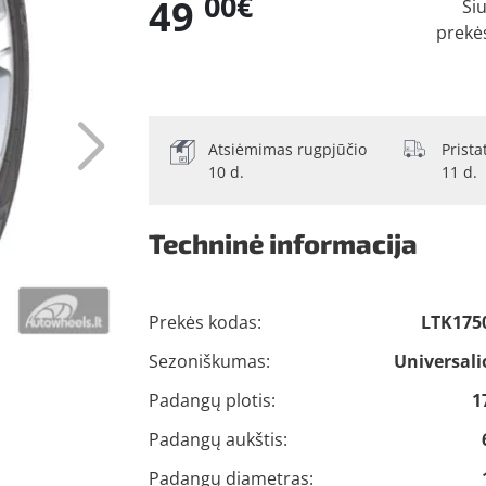
00€
49
Ši
prekė
Atsiėmimas rugpjūčio
Prist
10 d.
11 d.
Techninė informacija
Prekės kodas:
LTK175
Sezoniškumas:
Universali
Padangų plotis:
1
Padangų aukštis:
Padangų diametras: