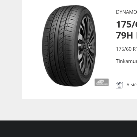
DYNAM
175
79H
175/60 R
Tinkamu
Atsi