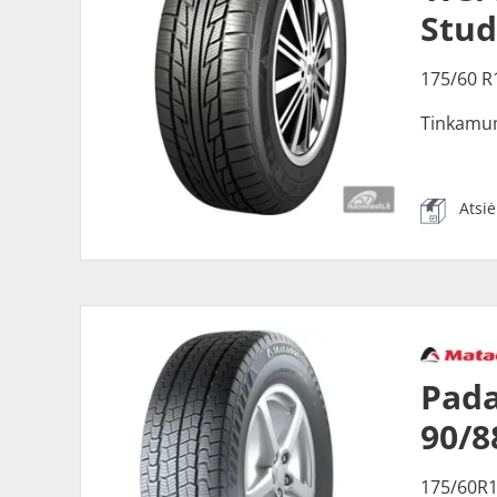
Stud
175/60 R
Tinkamu
Atsi
Pad
90/8
175/60R