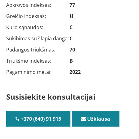
Apkrovos indeksas:
77
Greičio indeksas:
H
Kuro sąnaudos:
C
Sukibimas su šlapia danga:
C
Padangos triukšmas:
70
Triukšmo indeksas:
B
Pagaminimo metai:
2022
Susisiekite konsultacijai
+370 (640) 91 915
Užklausa