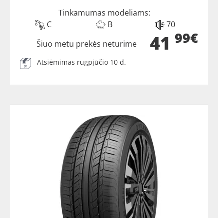
Tinkamumas modeliams:
C
B
70
99€
41
Šiuo metu prekės neturime
Atsiėmimas rugpjūčio 10 d.