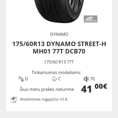
DYNAMO
175/60R13 DYNAMO STREET-H
MH01 77T DCB70
175/60 R13 77T
Tinkamumas modeliams:
D
C
70
00€
41
Šiuo metu prekės neturime
Atsiėmimas rugpjūčio 10 d.