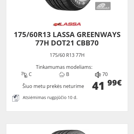
175/60R13 LASSA GREENWAYS
77H DOT21 CBB70
175/60 R13 77H
Tinkamumas modeliams:
C
B
70
99€
41
Šiuo metu prekės neturime
Atsiėmimas rugpjūčio 10 d.