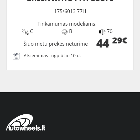
175/6013 77H
Tinkamumas modeliams:
C
B
70
29€
44
Šiuo metu prekės neturime
Atsiėmimas rugpjūčio 10 d.