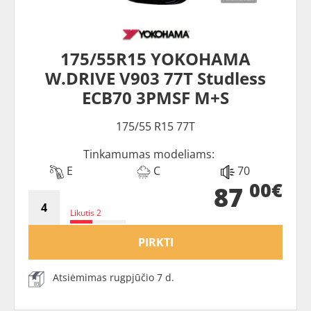
175/55R15 YOKOHAMA
W.DRIVE V903 77T Studless
ECB70 3PMSF M+S
175/55 R15 77T
Tinkamumas modeliams:
E
C
70
00€
87
Likutis 2
PIRKTI
Atsiėmimas rugpjūčio 7 d.