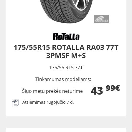
175/55R15 ROTALLA RA03 77T
3PMSF M+S
175/55 R15 77T
Tinkamumas modeliams:
99€
43
Šiuo metu prekės neturime
Atsiėmimas rugpjūčio 7 d.