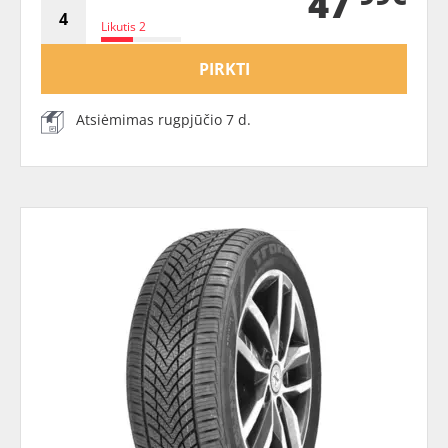
47
Likutis 2
PIRKTI
Atsiėmimas rugpjūčio 7 d.