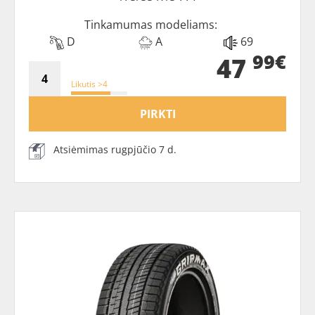
Tinkamumas modeliams:
D
A
69
99€
47
Likutis >4
PIRKTI
Atsiėmimas rugpjūčio 7 d.