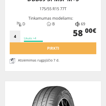
175/55 R15 77T
Tinkamumas modeliams:
D
B
69
00€
58
Likutis >4
PIRKTI
Atsiėmimas rugpjūčio 7 d.