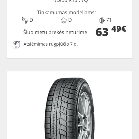
Tinkamumas modeliams:
D
D
71
49€
63
Šiuo metu prekės neturime
Atsiėmimas rugpjūčio 7 d.