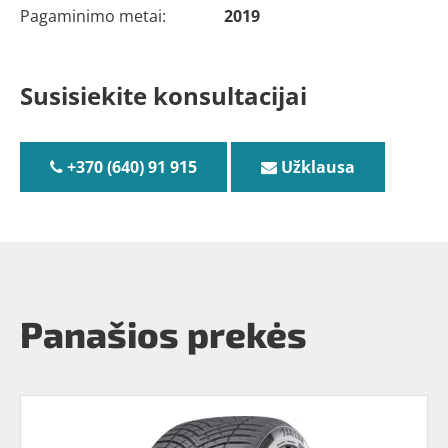
Pagaminimo metai:
2019
Susisiekite konsultacijai
+370 (640) 91 915
Užklausa
Panašios prekės