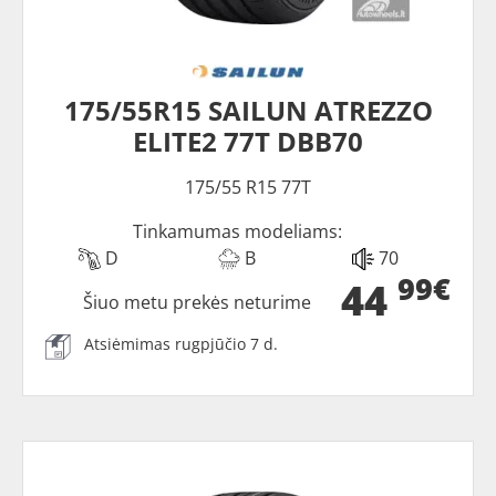
175/55R15 SAILUN ATREZZO
ELITE2 77T DBB70
175/55 R15 77T
Tinkamumas modeliams:
D
B
70
99€
44
Šiuo metu prekės neturime
Atsiėmimas rugpjūčio 7 d.