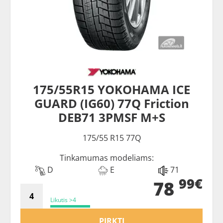
175/55R15 YOKOHAMA ICE
GUARD (IG60) 77Q Friction
DEB71 3PMSF M+S
175/55 R15 77Q
Tinkamumas modeliams:
D
E
71
99€
78
Likutis >4
PIRKTI