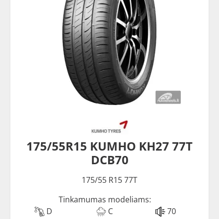
175/55R15 KUMHO KH27 77T
DCB70
175/55 R15 77T
Tinkamumas modeliams:
D
C
70