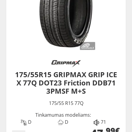
175/55R15 GRIPMAX GRIP ICE
X 77Q DOT23 Friction DDB71
3PMSF M+S
175/55 R15 77Q
Tinkamumas modeliams:
D
D
71
99€