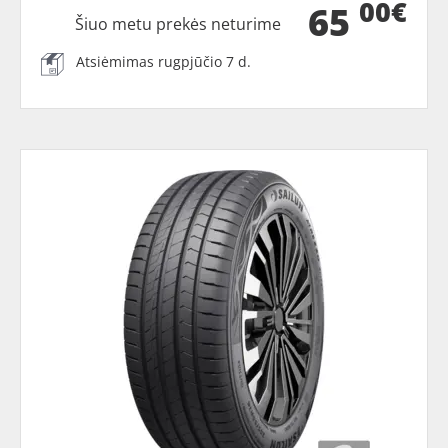
00€
65
Šiuo metu prekės neturime
Atsiėmimas rugpjūčio 7 d.