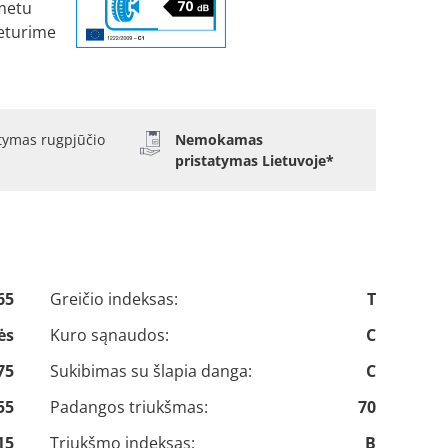
metu
eturime
atymas rugpjūčio
Nemokamas
pristatymas Lietuvoje*
65
Greičio indeksas:
T
ės
Kuro sąnaudos:
C
75
Sukibimas su šlapia danga:
C
55
Padangos triukšmas:
70
15
Triukšmo indeksas:
B