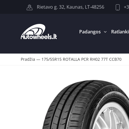
+3
Rietavo g. 32, Kaunas, LT-48256
Padangos
Ratlanki
Pradžia
—
175/55R15 ROTALLA PCR RH02 77T CCB70