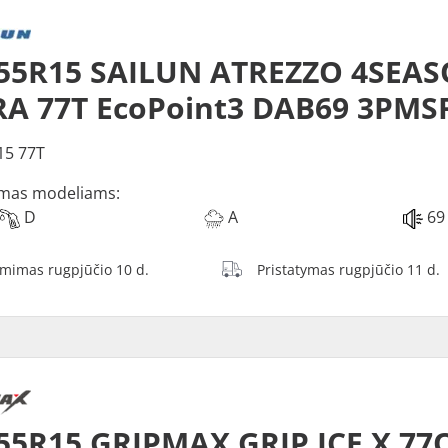
/55R15 SAILUN ATREZZO 4SEA
A 77T EcoPoint3 DAB69 3PMS
15 77T
mas modeliams:
D
A
69
ėmimas rugpjūčio 10 d.
Pristatymas rugpjūčio 11 d.
55R15 GRIPMAX GRIP ICE X 77