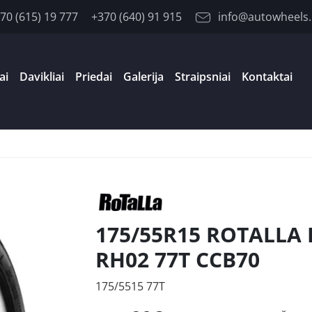
70 (615) 19 777
+370 (640) 91 915
info@autowheels.
ai
Davikliai
Priedai
Galerija
Straipsniai
Kontaktai
175/55R15 ROTALLA 
RH02 77T CCB70
175/5515 77T