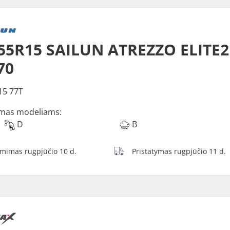
55R15 SAILUN ATREZZO ELITE2
70
15 77T
mas modeliams:
D
B
ėmimas rugpjūčio 10 d.
Pristatymas rugpjūčio 11 d.