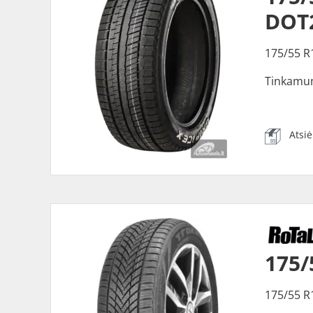
DOT2
175/55 R
Tinkamu
Atsi
175/
175/55 R