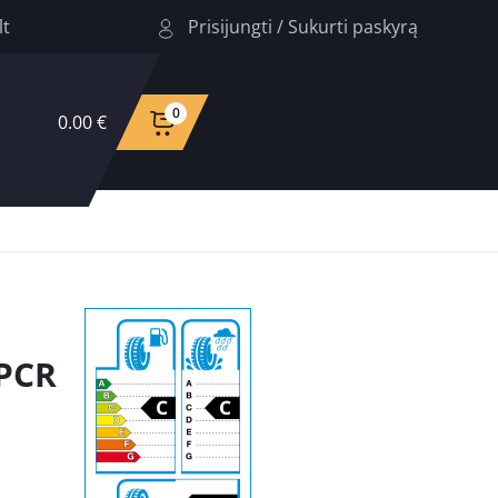
Prisijungti
/
Sukurti paskyrą
lt
0
0.00 €
PCR