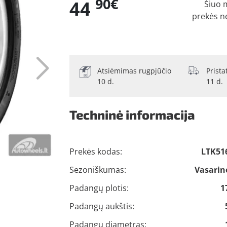
90€
44
Šiuo 
prekės n
Atsiėmimas rugpjūčio
Prist
10 d.
11 d.
Techninė informacija
Prekės kodas:
LTK51
Sezoniškumas:
Vasarin
Padangų plotis:
1
Padangų aukštis:
Padangų diametras: