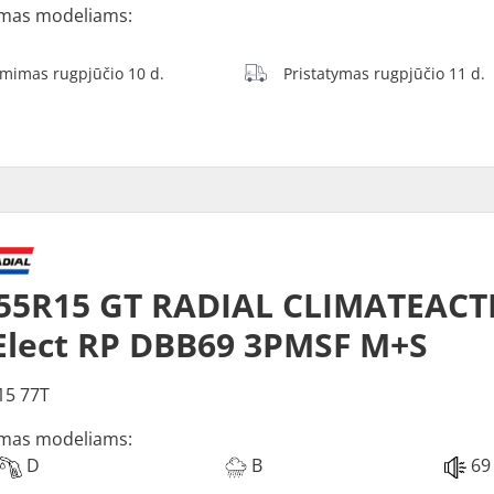
mas modeliams:
ėmimas rugpjūčio 10 d.
Pristatymas rugpjūčio 11 d.
55R15 GT RADIAL CLIMATEACT
Elect RP DBB69 3PMSF M+S
15 77T
mas modeliams:
D
B
69