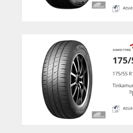
Atsi
175
175/55 R
Tinkamu
Atsi