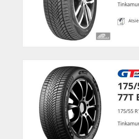
Tinkamu
Atsi
175/
77T 
175/55 R
Tinkamu