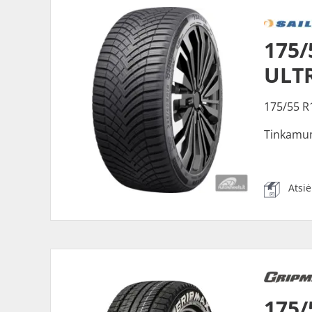
175
ULTR
175/55 R
Tinkamu
Atsi
175/