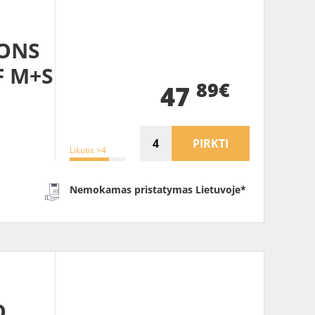
SONS
F M+S
89€
47
PIRKTI
Likutis >4
Nemokamas pristatymas Lietuvoje*
Q