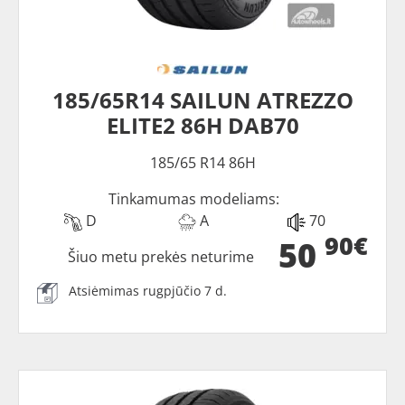
185/65R14 SAILUN ATREZZO
ELITE2 86H DAB70
185/65 R14 86H
Tinkamumas modeliams:
D
A
70
90€
50
Šiuo metu prekės neturime
Atsiėmimas rugpjūčio 7 d.