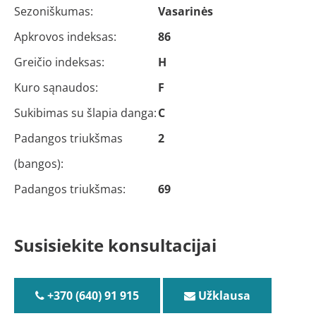
Sezoniškumas:
Vasarinės
Apkrovos indeksas:
86
Greičio indeksas:
H
Kuro sąnaudos:
F
Sukibimas su šlapia danga:
C
Padangos triukšmas
2
(bangos):
Padangos triukšmas:
69
Susisiekite konsultacijai
+370 (640) 91 915
Užklausa