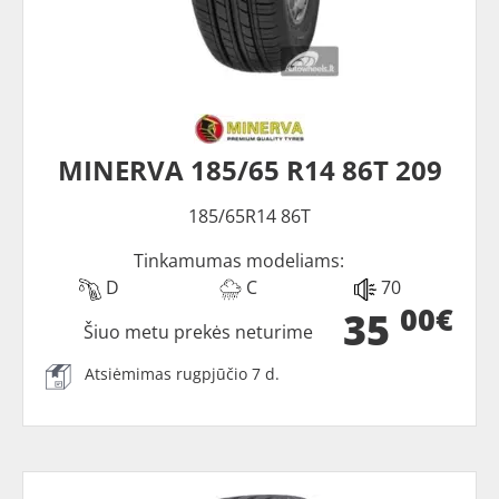
MINERVA 185/65 R14 86T 209
185/65R14 86T
Tinkamumas modeliams:
D
C
70
00€
35
Šiuo metu prekės neturime
Atsiėmimas rugpjūčio 7 d.