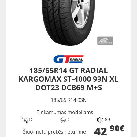
185/65R14 GT RADIAL
KARGOMAX ST-4000 93N XL
DOT23 DCB69 M+S
185/65 R14 93N
Tinkamumas modeliams:
D
C
69
90€
42
Šiuo metu prekės neturime