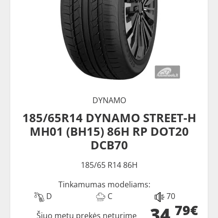
DYNAMO
185/65R14 DYNAMO STREET-H
MH01 (BH15) 86H RP DOT20
DCB70
185/65 R14 86H
Tinkamumas modeliams:
D
C
70
79€
34
Šiuo metu prekės neturime