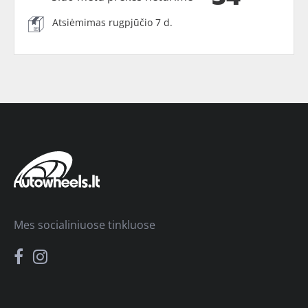
Atsiėmimas rugpjūčio 7 d.
Mes socialiniuose tinkluose