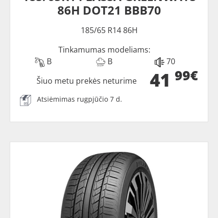
86H DOT21 BBB70
185/65 R14 86H
Tinkamumas modeliams:
B
B
70
99€
41
Šiuo metu prekės neturime
Atsiėmimas rugpjūčio 7 d.