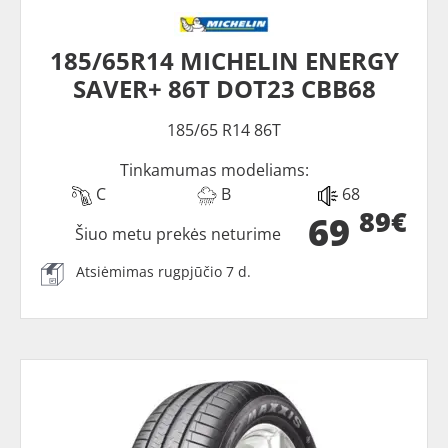
185/65R14 MICHELIN ENERGY
SAVER+ 86T DOT23 CBB68
185/65 R14 86T
Tinkamumas modeliams:
C
B
68
89€
69
Šiuo metu prekės neturime
Atsiėmimas rugpjūčio 7 d.