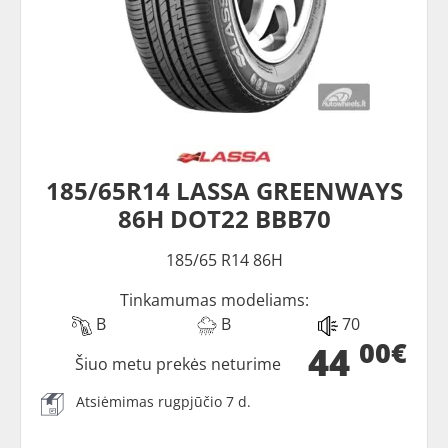
185/65R14 LASSA GREENWAYS
86H DOT22 BBB70
185/65 R14 86H
Tinkamumas modeliams:
B
B
70
00€
44
Šiuo metu prekės neturime
Atsiėmimas rugpjūčio 7 d.