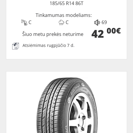
185/65 R14 86T
Tinkamumas modeliams:
C
C
69
00€
42
Šiuo metu prekės neturime
Atsiėmimas rugpjūčio 7 d.