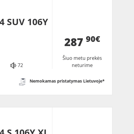
4 SUV 106Y
90€
287
Šiuo metu prekės
72
neturime
Nemokamas pristatymas Lietuvoje*
4 S 106Y XL