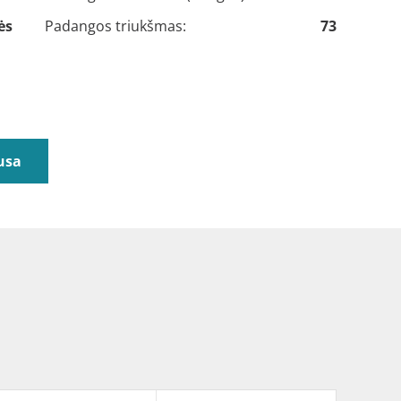
ės
Padangos triukšmas:
73
usa