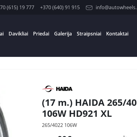
70 (615) 19 777
+370 (640) 91 915
info@autowheels.
ai
Davikliai
Priedai
Galerija
Straipsniai
Kontaktai
(17 m.) HAIDA 265/4
106W HD921 XL
265/4022 106W