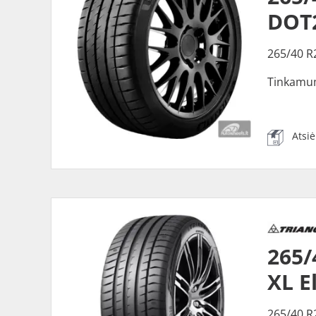
DOT
265/40 R
Tinkamu
Atsi
265/
XL E
265/40 R