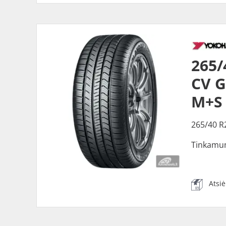
265
CV G
M+S
265/40 R
Tinkamu
Atsi