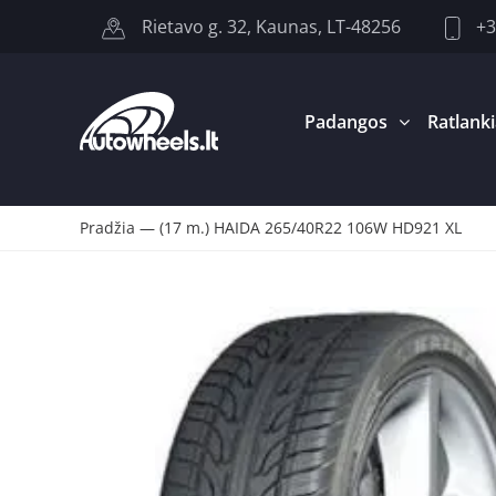
+3
Rietavo g. 32, Kaunas, LT-48256
Padangos
Ratlanki
Pradžia
—
(17 m.) HAIDA 265/40R22 106W HD921 XL