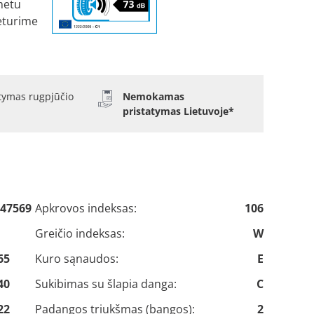
metu
eturime
atymas rugpjūčio
Nemokamas
pristatymas Lietuvoje*
47569
Apkrovos indeksas:
106
Greičio indeksas:
W
65
Kuro sąnaudos:
E
40
Sukibimas su šlapia danga:
C
22
Padangos triukšmas (bangos):
2