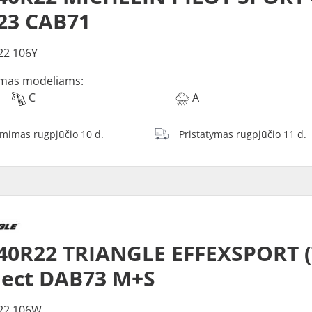
23 CAB71
22 106Y
mas modeliams:
C
A
ėmimas rugpjūčio 10 d.
Pristatymas rugpjūčio 11 d.
40R22 TRIANGLE EFFEXSPORT 
lect DAB73 M+S
22 106W