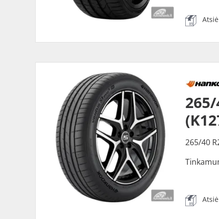
Atsi
265
(K12
265/40 R
Tinkamu
Atsi