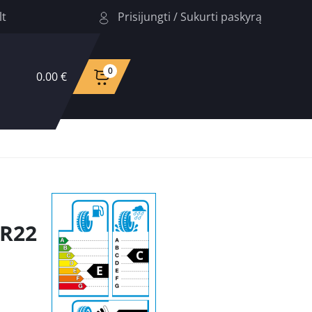
Prisijungti
/
Sukurti paskyrą
lt
0
0.00 €
0R22