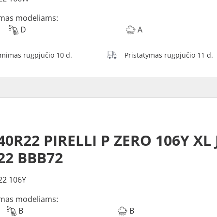
mas modeliams:
D
A
ėmimas rugpjūčio 10 d.
Pristatymas rugpjūčio 11 d.
40R22 PIRELLI P ZERO 106Y XL 
22 BBB72
22 106Y
mas modeliams:
B
B