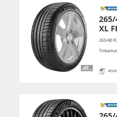
265/
XL F
265/40 R
Tinkamu
Atsi
265/