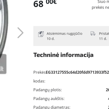
00€
68
Šiuo 
prekės n
Atsiėmimas rugpjūčio
Prist
10 d.
11 d.
Techninė informacija
Prekės
EG33127555c64d20fdd9713933f52
kodas:
Padangų plotis:
2
Padangų aukštis:
Padangų diametras: