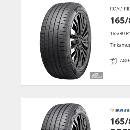
ROAD RI
165/
165/80 R
Tinkamu
Atsi
165/