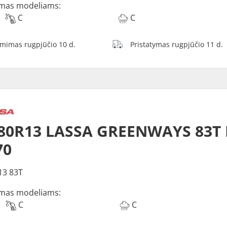
mas modeliams:
C
C
ėmimas rugpjūčio 10 d.
Pristatymas rugpjūčio 11 d.
/80R13 LASSA GREENWAYS 83T
70
13 83T
mas modeliams:
C
C