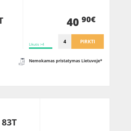
90€
T
40
PIRKTI
Likutis >4
Nemokamas pristatymas Lietuvoje*
 83T