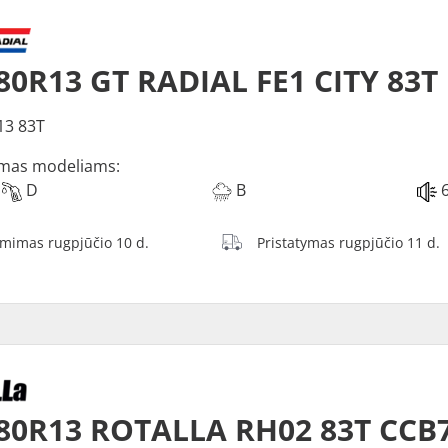
80R13 GT RADIAL FE1 CITY 83T
13 83T
mas modeliams:
D
B
6
ėmimas rugpjūčio 10 d.
Pristatymas rugpjūčio 11 d.
80R13 ROTALLA RH02 83T CCB