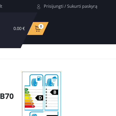
Prisijungti
/
Sukurti paskyrą
lt
0
0.00 €
BB70