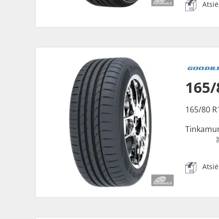
Atsi
165/
165/80 R
Tinkamu
Atsi