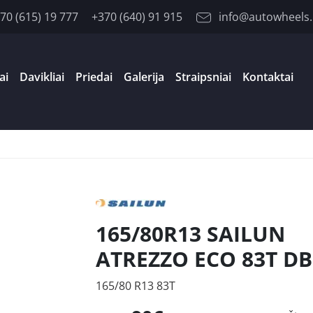
70 (615) 19 777
+370 (640) 91 915
info@autowheels.
ai
Davikliai
Priedai
Galerija
Straipsniai
Kontaktai
165/80R13 SAILUN
ATREZZO ECO 83T D
165/80 R13 83T