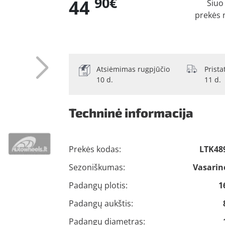
90€
44
Šiuo
prekės 
Atsiėmimas rugpjūčio
Prist
10 d.
11 d.
Techninė informacija
Prekės kodas:
LTK48
Sezoniškumas:
Vasarin
Padangų plotis:
1
Padangų aukštis:
Padangų diametras: