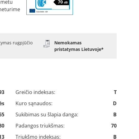
 metu
neturime
atymas rugpjūčio
Nemokamas
pristatymas Lietuvoje*
93
Greičio indeksas:
T
ės
Kuro sąnaudos:
D
65
Sukibimas su šlapia danga:
B
80
Padangos triukšmas:
70
13
Triukšmo indeksas:
B