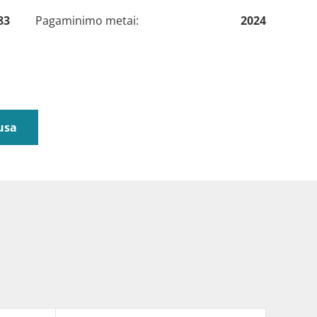
83
Pagaminimo metai:
2024
usa