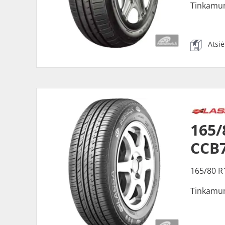
Tinkamu
Atsi
165
CCB
165/80 R
Tinkamu