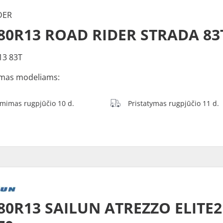
DER
80R13 ROAD RIDER STRADA 83
13 83T
mas modeliams:
ėmimas rugpjūčio 10 d.
Pristatymas rugpjūčio 11 d.
80R13 SAILUN ATREZZO ELITE2