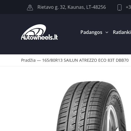
+3
Rietavo g. 32, Kaunas, LT-48256
Padangos
Ratlanki
Pradžia
—
165/80R13 SAILUN ATREZZO ECO 83T DBB70