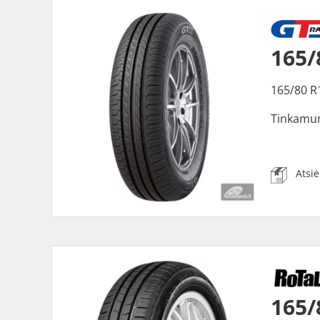
165/
165/80 R
Tinkamu
Atsi
165/