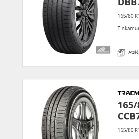
DBB
165/80 R
Tinkamu
Atsi
165/
CCB
165/80 R