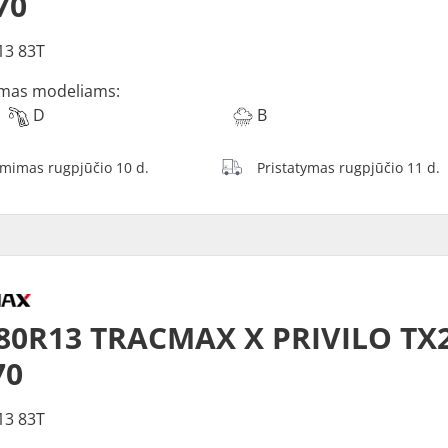
70
13 83T
mas modeliams:
D
B
ėmimas rugpjūčio 10 d.
Pristatymas rugpjūčio 11 d.
80R13 TRACMAX X PRIVILO TX2
70
13 83T