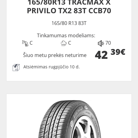
165/80R13 TRACMAX X
PRIVILO TX2 83T CCB70
165/80 R13 83T
Tinkamumas modeliams:
C
C
70
39€
42
Šiuo metu prekės neturime
Atsiėmimas rugpjūčio 10 d.