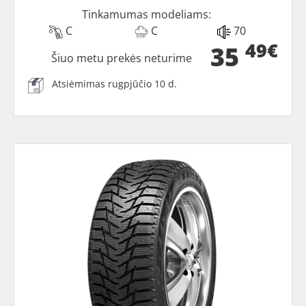
Tinkamumas modeliams:
C
C
70
49€
35
Šiuo metu prekės neturime
Atsiėmimas rugpjūčio 10 d.