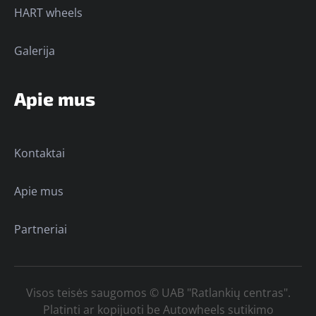
HART wheels
Galerija
Apie mus
Kontaktai
Apie mus
Partneriai
Visos teisės saugomos © UAB "Ratlankių centras".
Platinti ar kopijuoti be Autowheels sutikimo