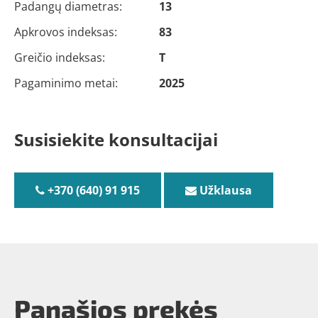
Padangų diametras:
13
Apkrovos indeksas:
83
Greičio indeksas:
T
Pagaminimo metai:
2025
Susisiekite konsultacijai
+370 (640) 91 915
Užklausa
Panašios prekės