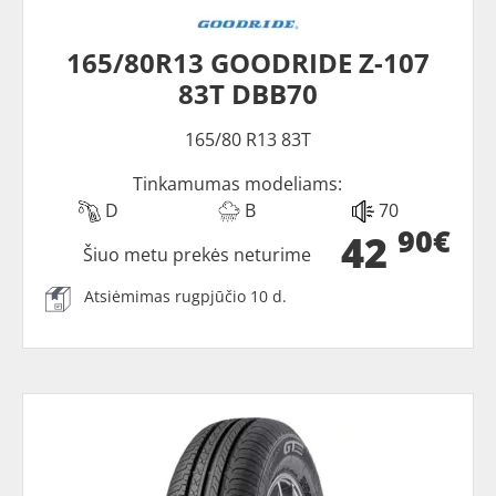
165/80R13 GOODRIDE Z-107
83T DBB70
165/80 R13 83T
Tinkamumas modeliams:
D
B
70
90€
42
Šiuo metu prekės neturime
Atsiėmimas rugpjūčio 10 d.