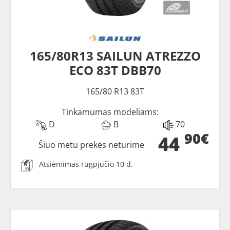
165/80R13 SAILUN ATREZZO
ECO 83T DBB70
165/80 R13 83T
Tinkamumas modeliams:
D
B
70
90€
44
Šiuo metu prekės neturime
Atsiėmimas rugpjūčio 10 d.