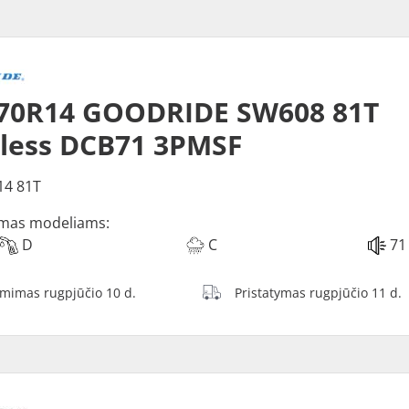
/70R14 GOODRIDE SW608 81T
less DCB71 3PMSF
14 81T
mas modeliams:
D
C
71
ėmimas rugpjūčio 10 d.
Pristatymas rugpjūčio 11 d.