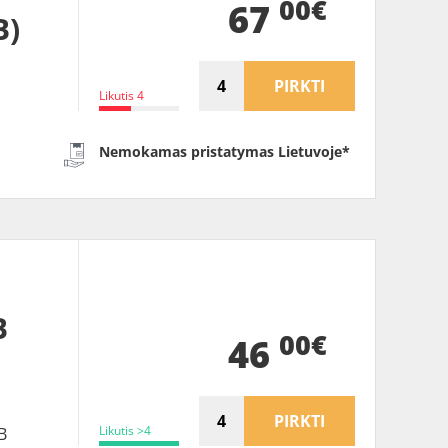
00€
67
B)
PIRKTI
Likutis 4
Nemokamas pristatymas Lietuvoje*
B
00€
46
PIRKTI
Likutis >4
B