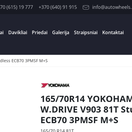
70 (615) 19 777
+370 (640) 91 915
info@autowheels.
ai
Davikliai
Priedai
Galerija
Straipsniai
Kontaktai
dless ECB70 3PMSF M+S
165/70R14 YOKOHA
W.DRIVE V903 81T St
ECB70 3PMSF M+S
165/70 R14 81T