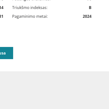
14
Triukšmo indeksas:
B
81
Pagaminimo metai:
2024
usa