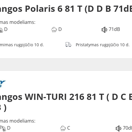
ngos Polaris 6 81 T (D D B 71d
mas modeliams:
D
D
71dB
ėmimas rugpjūčio 10 d.
Pristatymas rugpjūčio 10 d.
ngos WIN-TURI 216 81 T ( D C 
 )
mas modeliams:
D
C
70d