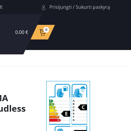
Prisijungti
/
Sukurti paskyrą
lt
0
0.00 €
MA
udless