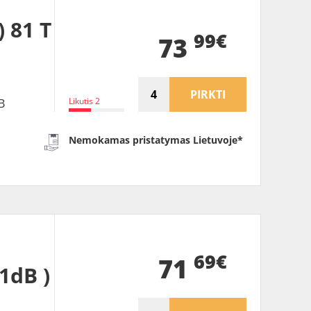
 81 T
99€
73
PIRKTI
Likutis 2
B
Nemokamas pristatymas Lietuvoje*
69€
71
1dB )