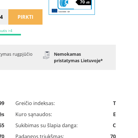
PIRKTI
kutis >4
atymas rugpjūčio
Nemokamas
pristatymas Lietuvoje*
99
Greičio indeksas:
T
ės
Kuro sąnaudos:
E
65
Sukibimas su šlapia danga:
C
70
Padangos triukšmas:
70