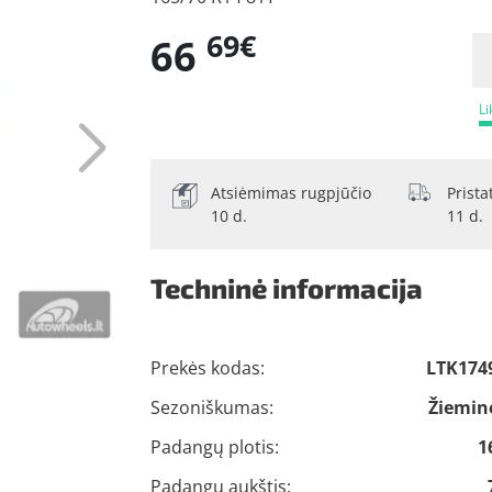
69€
66
Li
Atsiėmimas rugpjūčio
Prist
10 d.
11 d.
Techninė informacija
Prekės kodas:
LTK174
Sezoniškumas:
Žiemin
Padangų plotis:
1
Padangų aukštis: