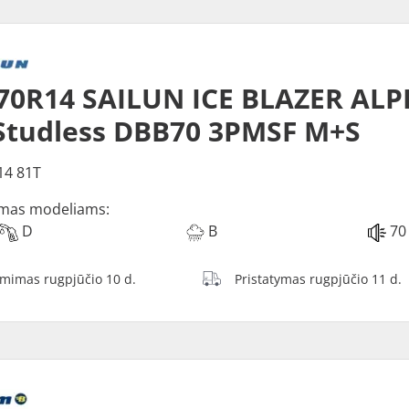
70R14 SAILUN ICE BLAZER ALP
Studless DBB70 3PMSF M+S
14 81T
mas modeliams:
D
B
70
ėmimas rugpjūčio 10 d.
Pristatymas rugpjūčio 11 d.