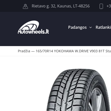
+3
Rietavo g. 32, Kaunas, LT-48256
Padangos
Ratlanki
Pradžia
—
165/70R14 YOKOHAMA W.DRIVE V903 81T Stu