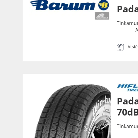
Pada
Tinkamu
Atsi
Pada
70dB
Tinkamu