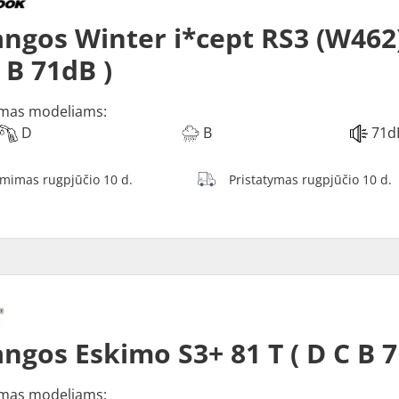
ngos Winter i*cept RS3 (W462)
B B 71dB )
mas modeliams:
D
B
71d
ėmimas rugpjūčio 10 d.
Pristatymas rugpjūčio 10 d.
ngos Eskimo S3+ 81 T ( D C B 7
mas modeliams: