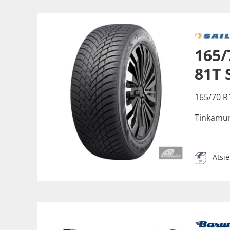
165/
81T 
165/70 R
Tinkamu
Atsi