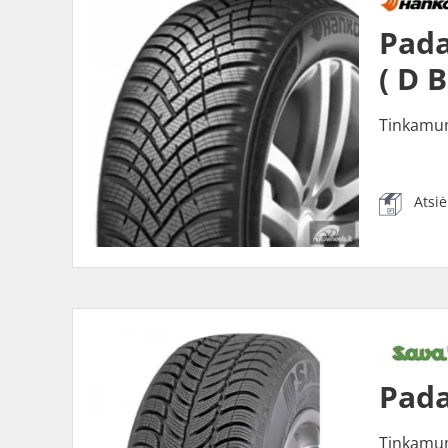
Pada
( D 
Tinkamu
Atsi
Pada
Tinkamu