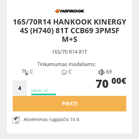
165/70R14 HANKOOK KINERGY
4S (H740) 81T CCB69 3PMSF
M+S
165/70 R14 81T
Tinkamumas modeliams:
C
C
69
00€
70
Likutis >4
PIRKTI
Atsiėmimas rugpjūčio 10 d.