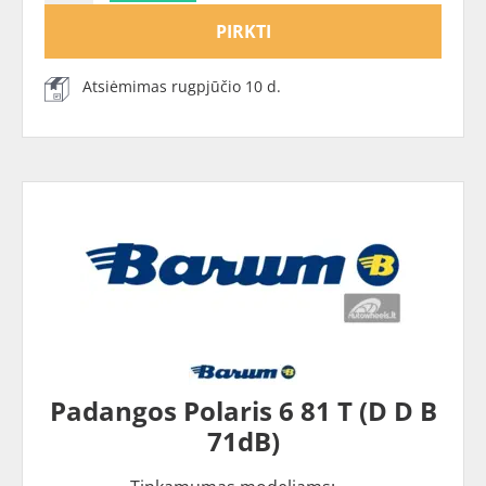
PIRKTI
Atsiėmimas rugpjūčio 10 d.
Padangos Polaris 6 81 T (D D B
71dB)