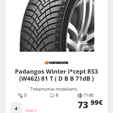
Padangos Winter i*cept RS3
(W462) 81 T ( D B B 71dB )
Tinkamumas modeliams:
D
B
71dB
99€
73
Likutis 2