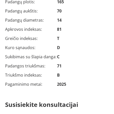
Padangų plotis:
165
Padangų aukštis:
70
Padangų diametras:
14
Apkrovos indeksas:
81
Greičio indeksas:
T
Kuro sąnaudos:
D
Sukibimas su šlapia danga:
C
Padangos triukšmas:
71
Triukšmo indeksas:
B
Pagaminimo metai:
2025
Susisiekite konsultacijai