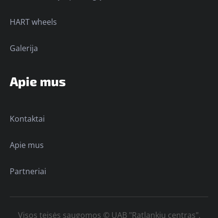
HART wheels
Galerija
Apie mus
Kontaktai
Apie mus
Partneriai
Visos teisės saugomos © UAB "Ratlankių centras".