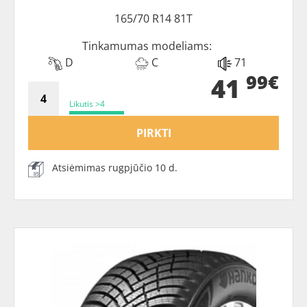
165/70 R14 81T
Tinkamumas modeliams:
D
C
71
99€
41
Likutis >4
PIRKTI
Atsiėmimas rugpjūčio 10 d.