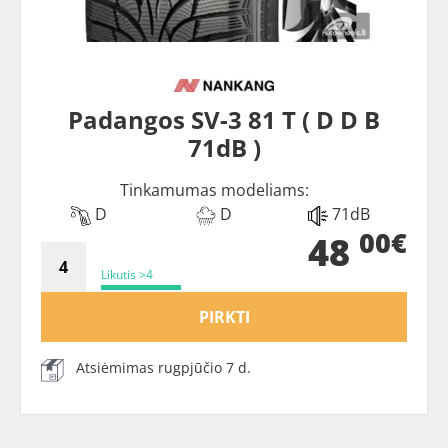
Padangos SV-3 81 T ( D D B
71dB )
Tinkamumas modeliams:
D
D
71dB
00€
48
Likutis >4
PIRKTI
Atsiėmimas rugpjūčio 7 d.