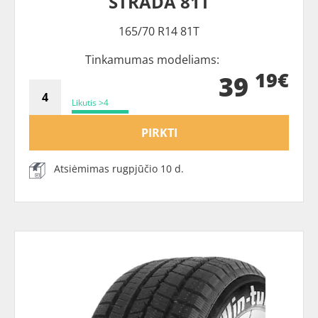
STRADA 81T
165/70 R14 81T
Tinkamumas modeliams:
19€
39
Likutis >4
PIRKTI
Atsiėmimas rugpjūčio 10 d.