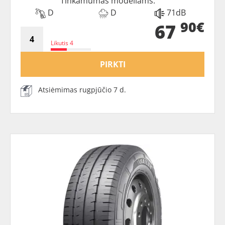
Tinkamumas modeliams:
D
D
71dB
90€
67
Likutis 4
PIRKTI
Atsiėmimas rugpjūčio 7 d.