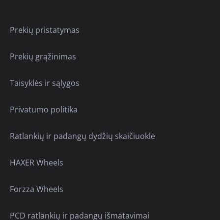
Prekių pristatymas
Prekių grąžinimas
Taisyklės ir sąlygos
Privatumo politika
Ratlankių ir padangų dydžių skaičiuoklė
HAXER Wheels
Forzza Wheels
PCD ratlankių ir padangų išmatavimai