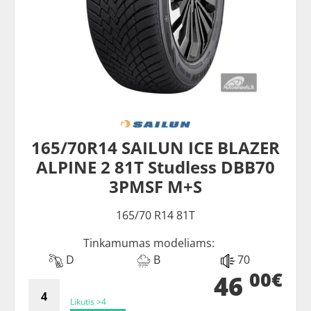
165/70R14 SAILUN ICE BLAZER
ALPINE 2 81T Studless DBB70
3PMSF M+S
165/70 R14 81T
Tinkamumas modeliams:
D
B
70
00€
46
Likutis >4