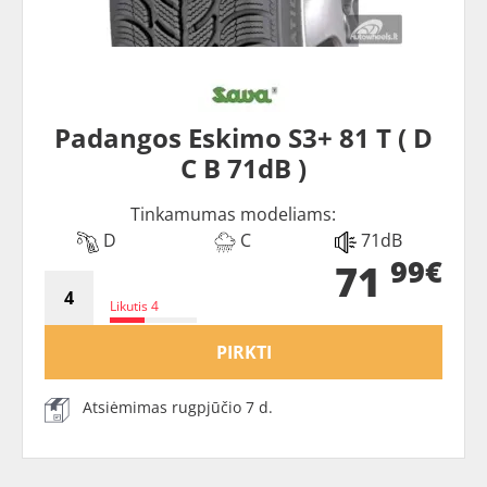
Padangos Eskimo S3+ 81 T ( D
C B 71dB )
Tinkamumas modeliams:
D
C
71dB
99€
71
Likutis 4
PIRKTI
Atsiėmimas rugpjūčio 7 d.