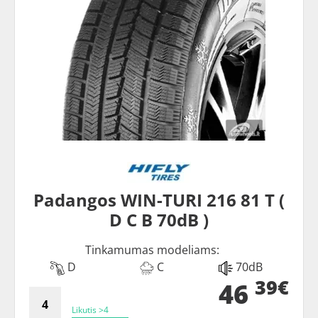
Padangos WIN-TURI 216 81 T (
D C B 70dB )
Tinkamumas modeliams:
D
C
70dB
39€
46
Likutis >4