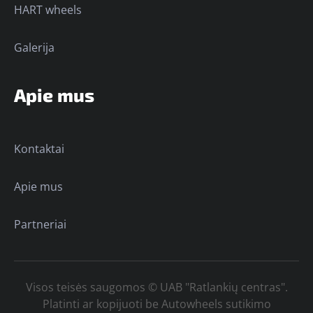
HART wheels
Galerija
Apie mus
Kontaktai
Apie mus
Partneriai
Visos teisės saugomos © UAB "Ratlankių centras".
Platinti ar kopijuoti be Autowheels sutikimo