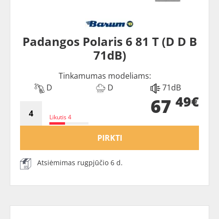
Padangos Polaris 6 81 T (D D B
71dB)
Tinkamumas modeliams:
D
D
71dB
49€
67
Likutis 4
PIRKTI
Atsiėmimas rugpjūčio 6 d.