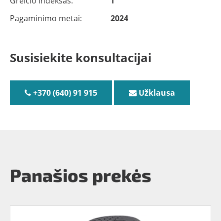
Greičio indeksas:
T
Pagaminimo metai:
2024
Susisiekite konsultacijai
+370 (640) 91 915
Užklausa
Panašios prekės