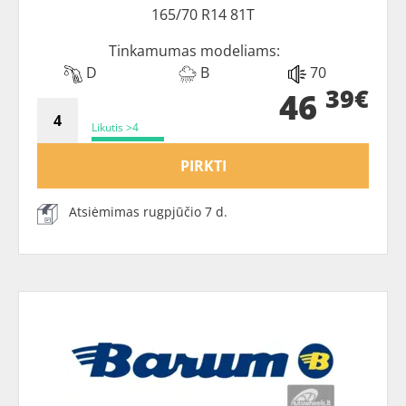
165/70 R14 81T
Tinkamumas modeliams:
D
B
70
39€
46
Likutis >4
PIRKTI
Atsiėmimas rugpjūčio 7 d.