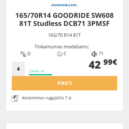
165/70R14 GOODRIDE SW608
81T Studless DCB71 3PMSF
165/70 R14 81T
Tinkamumas modeliams:
D
C
71
99€
42
Likutis >4
PIRKTI
Atsiėmimas rugpjūčio 7 d.