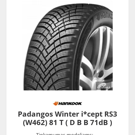
Padangos Winter i*cept RS3
(W462) 81 T ( D B B 71dB )