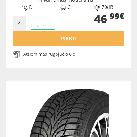
D
C
70dB
99€
46
Likutis >4
PIRKTI
Atsiėmimas rugpjūčio 6 d.