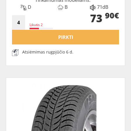
Tinkamumas modeliams:
D
B
71dB
90€
73
Likutis 2
PIRKTI
Atsiėmimas rugpjūčio 6 d.