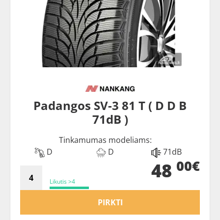
Padangos SV-3 81 T ( D D B
71dB )
Tinkamumas modeliams:
D
D
71dB
00€
48
Likutis >4
PIRKTI