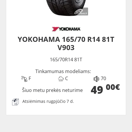
YOKOHAMA 165/70 R14 81T
V903
165/70R14 81T
Tinkamumas modeliams:
F
C
70
00€
49
Šiuo metu prekės neturime
Atsiėmimas rugpjūčio 7 d.