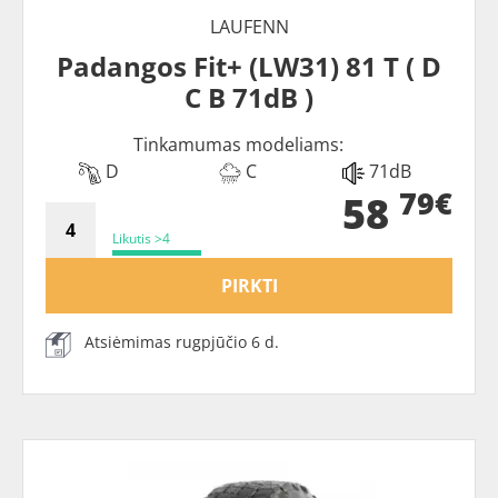
LAUFENN
Padangos Fit+ (LW31) 81 T ( D
C B 71dB )
Tinkamumas modeliams:
D
C
71dB
79€
58
Likutis >4
PIRKTI
Atsiėmimas rugpjūčio 6 d.