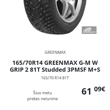
GREENMAX
165/70R14 GREENMAX G-M W
GRIP 2 81T Studded 3PMSF M+S
165/70 R14 81T
09€
61
Šiuo metu
prekės neturime