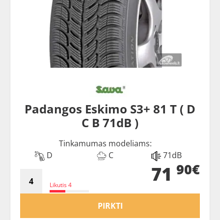
Padangos Eskimo S3+ 81 T ( D
C B 71dB )
Tinkamumas modeliams:
D
C
71dB
90€
71
Likutis 4
PIRKTI