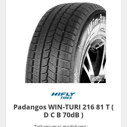
Padangos WIN-TURI 216 81 T (
D C B 70dB )
Tinkamumas modeliams: